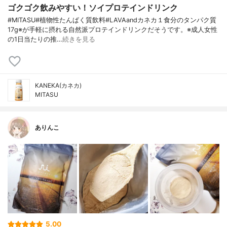
ゴクゴク飲みやすい！ソイプロテインドリンク
#MITASU#植物性たんぱく質飲料#LAVAandカネカ１食分のタンパク質
17g※が手軽に摂れる自然派プロテインドリンクだそうです。※成人女性
の1日当たりの推…
続きを見る
KANEKA(カネカ)
MITASU
ありんこ
5.00