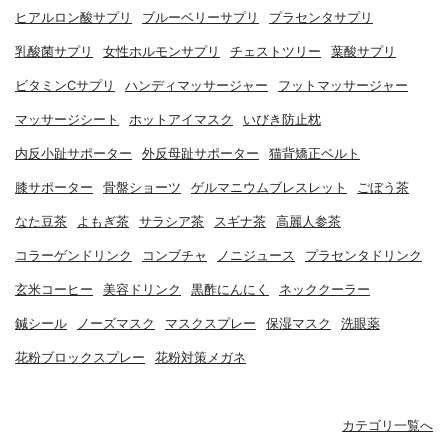
ヒアルロン酸サプリ
ブルーベリーサプリ
プラセンタサプリ
乳酸菌サプリ
女性ホルモンサプリ
チェストツリー
葉酸サプリ
ビタミンCサプリ
ハンディマッサージャー
フットマッサージャー
マッサージシート
ホットアイマスク
いびき防止枕
内反小趾サポーター
外反母趾サポーター
猫背矯正ベルト
膝サポーター
骨盤ショーツ
ゲルマニウムブレスレット
ごぼう茶
なた豆茶
よもぎ茶
サラシア茶
スギナ茶
高麗人参茶
コラーゲンドリンク
コンブチャ
ノニジュース
プラセンタドリンク
玄米コーヒー
美容ドリンク
黒酢にんにく
ネッククーラー
鍼シール
ノーズマスク
マスクスプレー
保湿マスク
洗眼薬
花粉ブロックスプレー
花粉対策メガネ
カテゴリ一覧へ