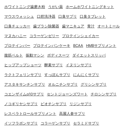
ホワイトニング歯磨き粉
うがい薬
ホームホワイトニングキット
マウスウォッシュ
口腔洗浄器
口臭サプリ
口臭タブレット
口臭チェッカー
歯ブラシ除菌器
歯マニキュア
青汁
オートミール
マヌカハニー
コラーゲンゼリー
プロテインシェイカー
プロテインバー
プロテインパンケーキ
BCAA
HMBサプリメント
腹筋ベルト
振動マシン
ボディスーツ
ダイエットスリッパ
ヒップアップショーツ
酵素サプリ
イヌリンサプリ
ラクトフェリンサプリ
すっぽんサプリ
にんにくサプリ
アスタキサンチンサプリ
オルニチンサプリ
グリシンサプリ
コエンザイムq10サプリ
セントジョーンズワート
チロシンサプリ
ノコギリヤシサプリ
ビオチンサプリ
リジンサプリ
レスベラトロールサプリメント
高麗人参サプリ
イソフラボンサプリ
コラーゲンサプリ
セラミドサプリ