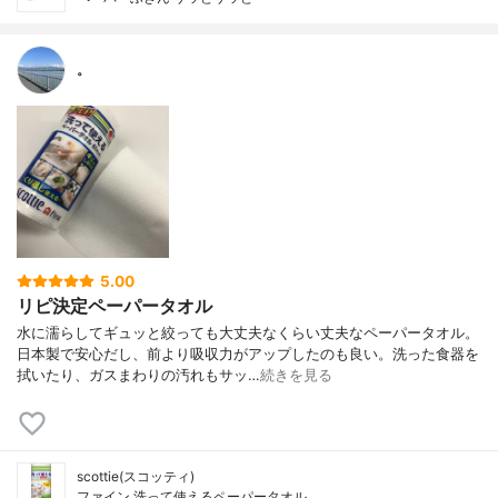
。
5.00
リピ決定ペーパータオル
水に濡らしてギュッと絞っても大丈夫なくらい丈夫なペーパータオル。
日本製で安心だし、前より吸収力がアップしたのも良い。洗った食器を
拭いたり、ガスまわりの汚れもサッ…
続きを見る
scottie(スコッティ)
ファイン 洗って使えるペーパータオル