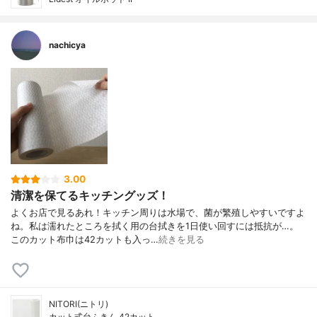
nachicya
3.00
清潔を保てるキッチングッズ！
よくお店で見るあれ！キッチン周りは水場で、菌が繁殖しやすいですよ
ね。私は濡れたところを拭く用の台拭きを1日使い回すには抵抗が…。
このカット布巾は42カットも入っ…
続きを見る
NITORI(ニトリ)
カット式台ふきん 42カット