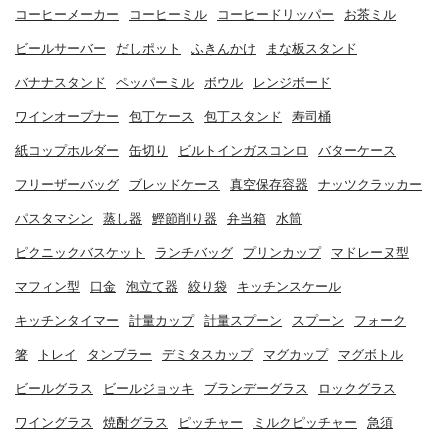
コーヒーメーカー
コーヒーミル
コーヒードリッパー
お茶ミル
ビールサーバー
だしポット
ふきんかけ
まな板スタンド
バナナスタンド
ペッパーミル
ボウル
レンジボード
ワインオープナー
包丁ケース
包丁スタンド
寿司桶
紙コップホルダー
缶切り
ビルトインガスコンロ
バターケース
フリーザーバッグ
ブレッドケース
真空保存容器
ナッツクラッカー
パスタマシン
蒸し器
鰹節削り器
弁当箱
水筒
ピクニックバスケット
ランチバッグ
プリンカップ
マドレーヌ型
マフィン型
口金
泡立て器
絞り袋
キッチンスケール
キッチンタイマー
計量カップ
計量スプーン
スプーン
フォーク
箸
トレイ
タンブラー
デミタスカップ
マグカップ
マグボトル
ビールグラス
ビールジョッキ
ブランデーグラス
ロックグラス
ワイングラス
焼酎グラス
ピッチャー
ミルクピッチャー
急須