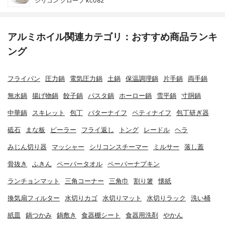
シリコン グローブ kc082
アルミホイル関連カテゴリ：おすすめ商品ランキ
ング
フライパン
圧力鍋
電気圧力鍋
土鍋
保温調理鍋
片手鍋
両手鍋
無水鍋
揚げ物鍋
餃子鍋
パスタ鍋
ホーロー鍋
雪平鍋
寸胴鍋
中華鍋
スキレット
包丁
バターナイフ
ペティナイフ
包丁研ぎ器
砥石
まな板
ピーラー
フライ返し
トング
レードル
ヘラ
みじん切り器
マッシャー
シリコンスチーマー
ミルサー
落し蓋
骨抜き
ふきん
ペーパータオル
ペーパーナプキン
ランチョンマット
三角コーナー
三角巾
割り箸
懐紙
換気扇フィルター
水切りカゴ
水切りマット
水切りラック
洗い桶
紙皿
鍋つかみ
鍋敷き
食器棚シート
食器用洗剤
やかん