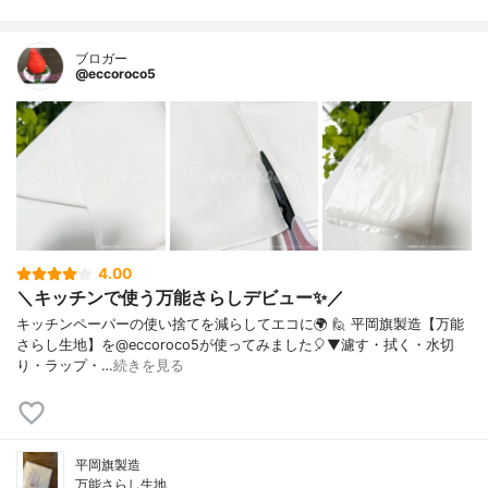
ブロガー
@eccoroco5
4.00
＼キッチンで使う万能さらしデビュー✨／
キッチンペーパーの使い捨てを減らしてエコに🌍⁡⁡ 🙋 平岡旗製造【万能
さらし生地】を@eccoroco5が使ってみました🎈⁡⁡▼⁡⁡濾す・拭く・水切
り・ラップ・…
続きを見る
平岡旗製造
万能さらし生地