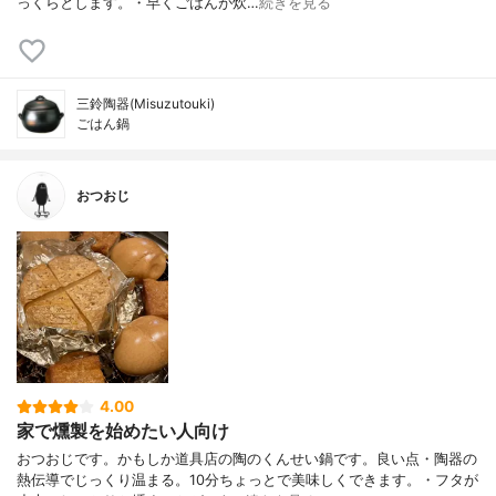
っくらとします。・早くごはんが炊…
続きを見る
三鈴陶器(Misuzutouki)
ごはん鍋
おつおじ
4.00
家で燻製を始めたい人向け
おつおじです。かもしか道具店の陶のくんせい鍋です。良い点・陶器の
熱伝導でじっくり温まる。10分ちょっとで美味しくできます。・フタが