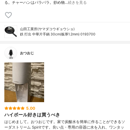
る。チャーハンはパラパラ。炒め物…
続きを見る
山田工業所(ヤマダコウギョウショ)
鉄 打出 中華片手鍋 30cm(板厚1.2mm) 0193700
おつおじ
5.00
ハイボール好きは買うべき
はじめまして。おつおじです。家で炭酸水を簡単に作ることができるソ
ーダストリーム Spiritです。良い点・専用の容器に水を入れ、ワンタッ