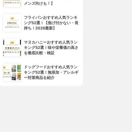
メンズ向けも！】
HULX-FACTOR(ハルクファク
LÝFT(リフト)
ター)
ソイプラスプロテイン
フライパンおすすめ人気ランキ
EAA
4.01
(11)
ング52選！【焦げ付かない・長
3.98
¥4,980
(2)
持ち！2026最新】
¥3,780
マヌカハニーおすすめ人気ラン
キング52選！味や栄養価の高さ
を徹底比較・検証
ドッグフードおすすめ人気ラン
キング52選！無添加・アレルギ
ー対策商品を紹介