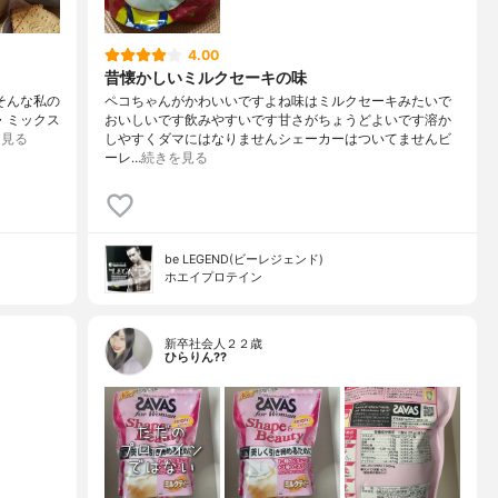
4.00
昔懐かしいミルクセーキの味
.そんな私の
ペコちゃんがかわいいですよね味はミルクセーキみたいで
》・ミックス
おいしいです飲みやすいです甘さがちょうどよいです溶か
を見る
しやすくダマにはなりませんシェーカーはついてませんビ
ーレ…
続きを見る
be LEGEND(ビーレジェンド)
ホエイプロテイン
新卒社会人２２歳
ひらりん??