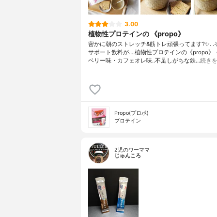
3.00
植物性プロテインの 《propo》
密かに朝のストレッチ&筋トレ頑張ってます?✨. 
サポート飲料が….植物性プロテインの《propo
ベリー味・カフェオレ味..不足しがちな鉄…
続き
Propo(プロポ)
プロテイン
2児のワーママ
じゅんころ