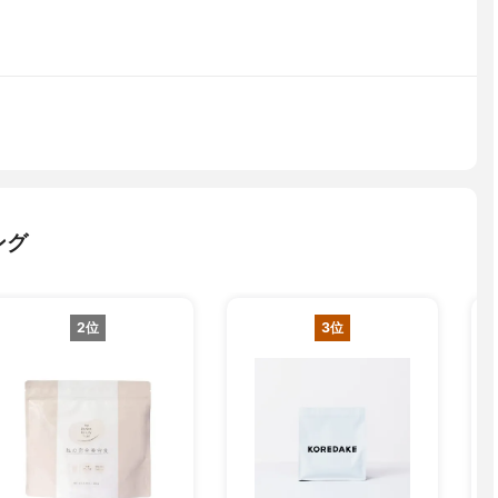
ング
2位
3位