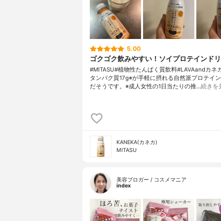
5.00
ゴクゴク飲みやすい！ソイプロテインドリ
#MITASU#植物性たんぱく質飲料#LAVAandカ
タンパク質17g※が手軽に摂れる自然派プロテイ
だそうです。※成人女性の1日当たりの推…
続きを
KANEKA(カネカ)
MITASU
美容ブロガー / コスメマニア
index