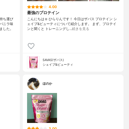
4.00
最強のプロテイン
持ち運び
こんにちは☺️ ひらりんです！ 今日はザバス プロテイン シ
バニラ味
ェイプ&ビューティについて紹介します。 まず、プロテイ
ました。
ンと聞くと トレーニングし…
続きを見る
SAVAS(ザバス)
シェイプ&ビューティ
ほのか
3.00