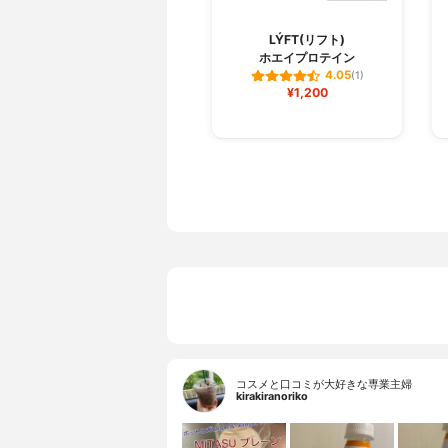
LÝFT(リフト)
ホエイプロテイン
4.05
(1)
¥1,200
コスメと口コミが大好きな専業主婦
kirakiranoriko