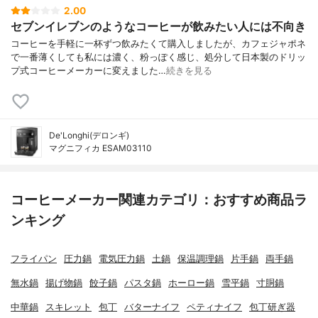
2.00
セブンイレブンのようなコーヒーが飲みたい人には不向き
コーヒーを手軽に一杯ずつ飲みたくて購入しましたが、カフェジャポネ
で一番薄くしても私には濃く、粉っぽく感じ、処分して日本製のドリッ
プ式コーヒーメーカーに変えました…
続きを見る
De'Longhi(デロンギ)
マグニフィカ ESAM03110
コーヒーメーカー関連カテゴリ：おすすめ商品ラ
ンキング
フライパン
圧力鍋
電気圧力鍋
土鍋
保温調理鍋
片手鍋
両手鍋
無水鍋
揚げ物鍋
餃子鍋
パスタ鍋
ホーロー鍋
雪平鍋
寸胴鍋
中華鍋
スキレット
包丁
バターナイフ
ペティナイフ
包丁研ぎ器