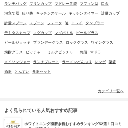
ランチバッグ
プリンカップ
マドレーヌ型
マフィン型
口金
泡立て器
絞り袋
キッチンスケール
キッチンタイマー
計量カップ
計量スプーン
スプーン
フォーク
箸
トレイ
タンブラー
デミタスカップ
マグカップ
マグボトル
ビールグラス
ビールジョッキ
ブランデーグラス
ロックグラス
ワイングラス
焼酎グラス
ピッチャー
ミルクピッチャー
急須
マドラー
メイソンジャー
ランチプレート
ラーメンどんぶり
レンゲ
菜箸
酒器
とんすい
食器セット
カテゴリ一覧へ
よく見られている人気おすすめ記事
ホワイトニング歯磨き粉おすすめランキング52選！口コミ