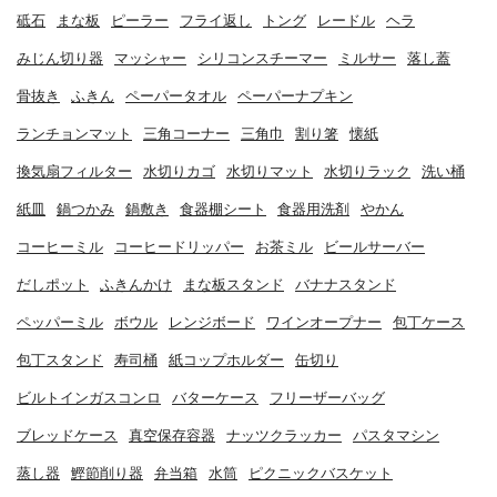
砥石
まな板
ピーラー
フライ返し
トング
レードル
ヘラ
みじん切り器
マッシャー
シリコンスチーマー
ミルサー
落し蓋
骨抜き
ふきん
ペーパータオル
ペーパーナプキン
ランチョンマット
三角コーナー
三角巾
割り箸
懐紙
換気扇フィルター
水切りカゴ
水切りマット
水切りラック
洗い桶
紙皿
鍋つかみ
鍋敷き
食器棚シート
食器用洗剤
やかん
コーヒーミル
コーヒードリッパー
お茶ミル
ビールサーバー
だしポット
ふきんかけ
まな板スタンド
バナナスタンド
ペッパーミル
ボウル
レンジボード
ワインオープナー
包丁ケース
包丁スタンド
寿司桶
紙コップホルダー
缶切り
ビルトインガスコンロ
バターケース
フリーザーバッグ
ブレッドケース
真空保存容器
ナッツクラッカー
パスタマシン
蒸し器
鰹節削り器
弁当箱
水筒
ピクニックバスケット