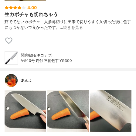
4.00
生カボチャも切れちゃう
茹でてないカボチャ、人参薄切りに出来て切りやすく又切った後に包丁
にもつかないで良かったです。…
続きを見る
関虎徹(セキコテツ)
V金10号 鍔付 三徳包丁 YG300
あんよ