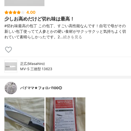
4.00
少しお高めだけど切れ味は最高！
#切れ味最高の包丁 この包丁、すごい高性能なんです！自宅で母がその
新しい包丁使ってて人参とかの硬い食材がサクッサクッと気持ちよく切
れていて素晴らしかったです。2…
続きを見る
正広(Masahiro)
MV-S 三徳型 13623
バドママ★フォロバ100◎