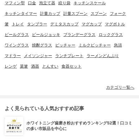
マフィン型
口金
泡立て器
絞り袋
キッチンスケール
キッチンタイマー
計量カップ
計量スプーン
スプーン
フォーク
箸
トレイ
タンブラー
デミタスカップ
マグカップ
マグボトル
ビールグラス
ビールジョッキ
ブランデーグラス
ロックグラス
ワイングラス
焼酎グラス
ピッチャー
ミルクピッチャー
急須
マドラー
メイソンジャー
ランチプレート
ラーメンどんぶり
レンゲ
菜箸
酒器
とんすい
食器セット
カテゴリ一覧へ
よく見られている人気おすすめ記事
ホワイトニング歯磨き粉おすすめランキング52選！口コミ
の多い市販品を中心に