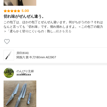
5.00
切れ味がぜんぜん違う。
この包丁は、ほかの包丁とぜんぜん違います。何がちがうのか？それは
なんと言っても「切れ味」です。惚れ惚れしますよ。＜この包丁の能力
＞「柔らかく切りにくいもの：熟し…
続きを見る
貝印(KAI)
関孫六 茜 牛刀180mm AE2907
のんびり主婦
xxxMKxxx