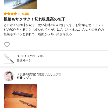
4.00
根菜もサクサク！切れ味最高の包丁
とにかく切れ味が鋭く、使い心地のいい包丁です。お野菜を使ってレシ
ピの試作をすることも多いのですが、にんじんやれんこんなどの固めの
根菜もスパッと切れて、断面がツル…
続きを見る
GLOBAL(グローバル)
三徳 G-46
ベジ膳®美容家 / 野菜ソムリエプロ
宮﨑 ノゾミ