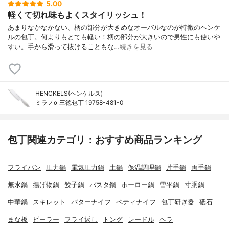
5.00
軽くて切れ味もよくスタイリッシュ！
あまりなかなかない、柄の部分が大きめなオーバルなのが特徴のヘンケ
ルの包丁。何よりもとても軽い！柄の部分が大きいので男性にも使いや
すい。手から滑って抜けることもな…
続きを見る
HENCKELS(ヘンケルス)
ミラノα 三徳包丁 19758-481-0
包丁関連カテゴリ：おすすめ商品ランキング
フライパン
圧力鍋
電気圧力鍋
土鍋
保温調理鍋
片手鍋
両手鍋
無水鍋
揚げ物鍋
餃子鍋
パスタ鍋
ホーロー鍋
雪平鍋
寸胴鍋
中華鍋
スキレット
バターナイフ
ペティナイフ
包丁研ぎ器
砥石
まな板
ピーラー
フライ返し
トング
レードル
ヘラ