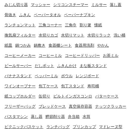
みじん切り器
マッシャー
シリコンスチーマー
ミルサー
落し蓋
骨抜き
ふきん
ペーパータオル
ペーパーナプキン
ランチョンマット
三角コーナー
三角巾
割り箸
懐紙
換気扇フィルター
水切りカゴ
水切りマット
水切りラック
洗い桶
紙皿
鍋つかみ
鍋敷き
食器棚シート
食器用洗剤
やかん
コーヒーメーカー
コーヒーミル
コーヒードリッパー
お茶ミル
ビールサーバー
だしポット
ふきんかけ
まな板スタンド
バナナスタンド
ペッパーミル
ボウル
レンジボード
ワインオープナー
包丁ケース
包丁スタンド
寿司桶
紙コップホルダー
缶切り
ビルトインガスコンロ
バターケース
フリーザーバッグ
ブレッドケース
真空保存容器
ナッツクラッカー
パスタマシン
蒸し器
鰹節削り器
弁当箱
水筒
ピクニックバスケット
ランチバッグ
プリンカップ
マドレーヌ型