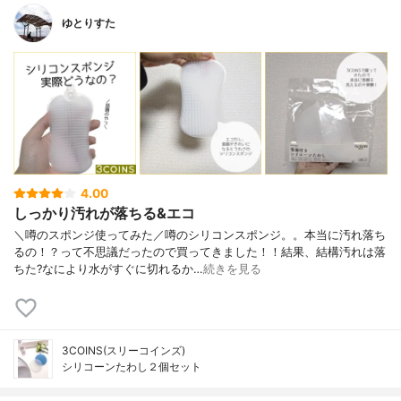
ゆとりすた
4.00
しっかり汚れが落ちる&エコ
＼噂のスポンジ使ってみた／噂のシリコンスポンジ。。本当に汚れ落ち
るの！？って不思議だったので買ってきました！！結果、結構汚れは落
ちた?なにより水がすぐに切れるか…
続きを見る
3COINS(スリーコインズ)
シリコーンたわし２個セット