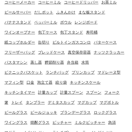
コーヒーメーカー
コーヒーミル
コーヒードリッパー
お茶ミル
ビールサーバー
だしポット
ふきんかけ
まな板スタンド
バナナスタンド
ペッパーミル
ボウル
レンジボード
ワインオープナー
包丁ケース
包丁スタンド
寿司桶
紙コップホルダー
缶切り
ビルトインガスコンロ
バターケース
フリーザーバッグ
ブレッドケース
真空保存容器
ナッツクラッカー
パスタマシン
蒸し器
鰹節削り器
弁当箱
水筒
ピクニックバスケット
ランチバッグ
プリンカップ
マドレーヌ型
マフィン型
口金
泡立て器
絞り袋
キッチンスケール
キッチンタイマー
計量カップ
計量スプーン
スプーン
フォーク
箸
トレイ
タンブラー
デミタスカップ
マグカップ
マグボトル
ビールグラス
ビールジョッキ
ブランデーグラス
ロックグラス
ワイングラス
焼酎グラス
ピッチャー
ミルクピッチャー
急須