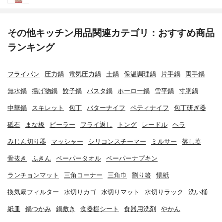
その他キッチン用品関連カテゴリ：おすすめ商品
ランキング
フライパン
圧力鍋
電気圧力鍋
土鍋
保温調理鍋
片手鍋
両手鍋
無水鍋
揚げ物鍋
餃子鍋
パスタ鍋
ホーロー鍋
雪平鍋
寸胴鍋
中華鍋
スキレット
包丁
バターナイフ
ペティナイフ
包丁研ぎ器
砥石
まな板
ピーラー
フライ返し
トング
レードル
ヘラ
みじん切り器
マッシャー
シリコンスチーマー
ミルサー
落し蓋
骨抜き
ふきん
ペーパータオル
ペーパーナプキン
ランチョンマット
三角コーナー
三角巾
割り箸
懐紙
換気扇フィルター
水切りカゴ
水切りマット
水切りラック
洗い桶
紙皿
鍋つかみ
鍋敷き
食器棚シート
食器用洗剤
やかん