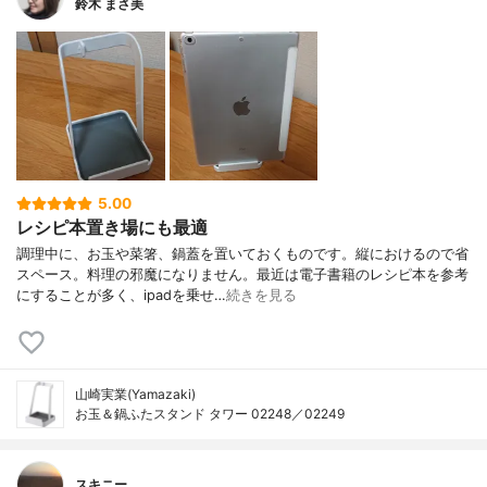
鈴木 まさ美
5.00
レシピ本置き場にも最適
調理中に、お玉や菜箸、鍋蓋を置いておくものです。縦におけるので省
スペース。料理の邪魔になりません。最近は電子書籍のレシピ本を参考
にすることが多く、ipadを乗せ…
続きを見る
山崎実業(Yamazaki)
お玉＆鍋ふたスタンド タワー 02248／02249
スキニー