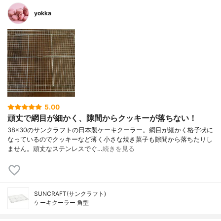
yokka
5.00
頑丈で網目が細かく、隙間からクッキーが落ちない！
38×30のサンクラフトの日本製ケーキクーラー。網目が細かく格子状に
なっているのでクッキーなど薄く小さな焼き菓子も隙間から落ちたりし
ません。頑丈なステンレスでぐ…
続きを見る
SUNCRAFT(サンクラフト)
ケーキクーラー 角型