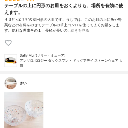
テーブルの上に円形のお皿をおくよりも、場所を有効に使
えます。
４３㌢×２１㌢のだ円形の大皿です。うちでは、このお皿の上に魚や野
菜などの材料をのせてテーブルの卓上コンロを使ってよくお鍋をしま
す。便利な理由その１、長径が長いの…
続きを見る
Sally Muir(サリー・ミューア)
アンソロポロジー ダックスフント ドッグアデイ ストーンウェア 大
皿
きい