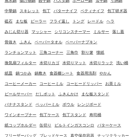
無水鍋
揚げ物鍋
餃子鍋
パスタ鍋
ホーロー鍋
雪平鍋
寸胴鍋
中華鍋
スキレット
包丁
バターナイフ
ペティナイフ
包丁研ぎ器
砥石
まな板
ピーラー
フライ返し
トング
レードル
ヘラ
みじん切り器
マッシャー
シリコンスチーマー
ミルサー
落し蓋
骨抜き
ふきん
ペーパータオル
ペーパーナプキン
ランチョンマット
三角コーナー
三角巾
割り箸
懐紙
換気扇フィルター
水切りカゴ
水切りマット
水切りラック
洗い桶
紙皿
鍋つかみ
鍋敷き
食器棚シート
食器用洗剤
やかん
コーヒーメーカー
コーヒーミル
コーヒードリッパー
お茶ミル
ビールサーバー
だしポット
ふきんかけ
まな板スタンド
バナナスタンド
ペッパーミル
ボウル
レンジボード
ワインオープナー
包丁ケース
包丁スタンド
寿司桶
紙コップホルダー
缶切り
ビルトインガスコンロ
バターケース
フリーザーバッグ
ブレッドケース
真空保存容器
ナッツクラッカー