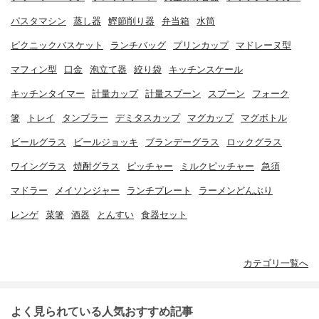
パスタマシン
蒸し器
鰹節削り器
弁当箱
水筒
ピクニックバスケット
ランチバッグ
プリンカップ
マドレーヌ型
マフィン型
口金
泡立て器
絞り袋
キッチンスケール
キッチンタイマー
計量カップ
計量スプーン
スプーン
フォーク
箸
トレイ
タンブラー
デミタスカップ
マグカップ
マグボトル
ビールグラス
ビールジョッキ
ブランデーグラス
ロックグラス
ワイングラス
焼酎グラス
ピッチャー
ミルクピッチャー
急須
マドラー
メイソンジャー
ランチプレート
ラーメンどんぶり
レンゲ
菜箸
酒器
とんすい
食器セット
カテゴリ一覧へ
よく見られている人気おすすめ記事