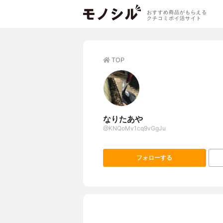
おすすめ商品がもらえる
クチコミポイ活サイト
TOP
なりたあや
@KNQoMv1cq9vGgJu
フォローする