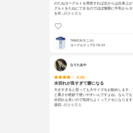
のたねヨーグルトを用意すれば次からは出来上が
グルトをたねにできるのでほぼ無限に牛乳からヨ
を作…
続きを見る
TANICA(タニカ)
ヨーグルティアS YS-01
なりたあや
4.00
水切れが良すぎて癖になる
大きすぎると思っても大サイズをお勧めします。
と重さが絶妙で使いやすいんですよね。なんでも
水切れも良いので気持ちよくってクセになります
湯切…
続きを見る