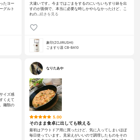
ったヨー
大違いです。今まではごまをするのにいちいちすり鉢を出
ーグルト
すのが面倒で、本当に必要な時しかやらなかったけど、こ
れの…
続きを見る
象印(ZOJIRUSHI)
ごますり器 CB-BA10
なりたあや
サイズ感
すくえて
。麺類の
5.00
そのまま食卓に出しても映える
最初はアウトドア用に買ったけど、気に入ってしまいほぼ
毎日使っています。見栄えがいいので調理したものをその