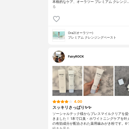
本格的なケア、オーラツー プレミアム クレンジ
る
Ora2(オーラツー)
プレミアム クレンジングペースト
FairyROCK
4.00
スッキリさっぱり✨✨
ソーシャルテック様からブレスマイルクリアを提
きました！ 1本で口臭・ホワイトニングケアを叶
の有効成分が配合された薬用歯みがき粉です。6
続きを見る