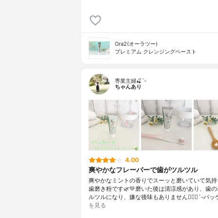
Ora2(オーラツー)
プレミアム クレンジングペースト
専業主婦🍒´-
ちゃんあり
4.00
爽やかなフレーバーで歯がツルツル
爽やかなミントの香りでスーッと磨いていて気持
歯磨き粉です🌿💚磨いた後は清涼感があり、歯
ルツルになり、嫌な後味もありません🙋🏻‍♀️´-パッ
を見る