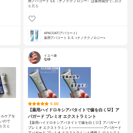
用アパコート S.E〈ナノテクノロジー〉は薬用成分で…
続き
を見る
APACOAT(アパコート)
薬用アパコート S. E. <ナノテクノロジー>
イエベ春
なゆ
5.00
【薬用ハイドロキシアパタイトで歯を白く🦷】ア
パガード プレミオ エクストラミント
シャルケアを
いので
【薬用ハイドロキシアパタイトで歯を白く🦷】アパガード
を見る
プレミオ エクストラミント────────────アパガード
アパガード プレミオ エクストラミント価格 1…
続きを見る