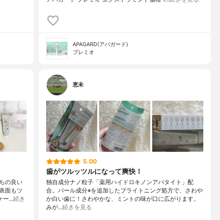
APAGARD(アパガード)
プレミオ
恵未
5.00
歯がツルッツルになって爽快！
ちの良い
独自成分ナノ粒子「薬用ハイドロキノンアパタイト」配
の表面もツ
合。パール成分※を追加したブライトニング処方で、さわや
ケー…
続き
か白い歯に！さわやかな、ミントの味が口に広がります。
みが…
続きを見る