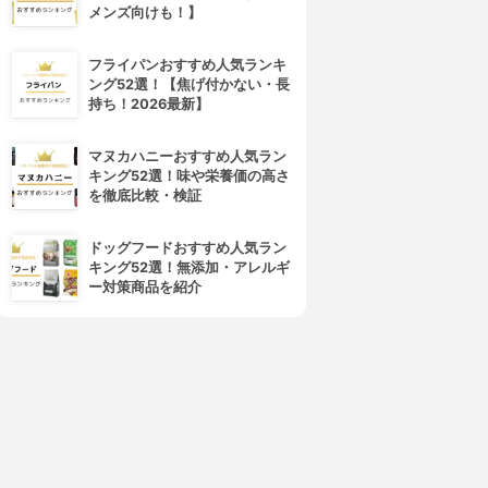
メンズ向けも！】
フライパンおすすめ人気ランキ
ング52選！【焦げ付かない・長
持ち！2026最新】
4位
5位
マヌカハニーおすすめ人気ラン
キング52選！味や栄養価の高さ
を徹底比較・検証
ドッグフードおすすめ人気ラン
キング52選！無添加・アレルギ
ー対策商品を紹介
スマホワイトプラス
シュミテクト
薬用ホワイトニングジェル
やさしくホワイトニングEX
3.98
3.97
(5)
¥1,680
¥348