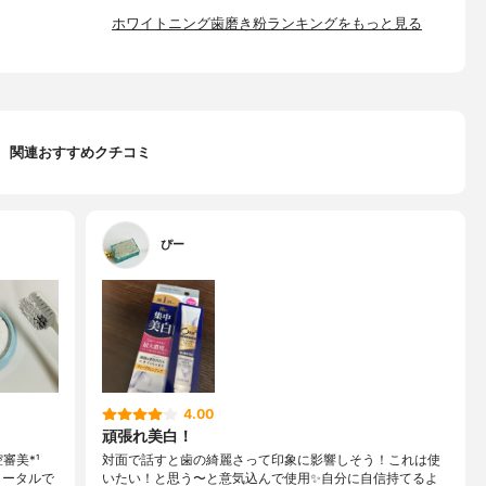
ホワイトニング歯磨き粉ランキングをもっと見る
関連おすすめクチコミ
ぴー
4.00
頑張れ美白！
腔審美*¹
対面で話すと歯の綺麗さって印象に影響しそう！これは使
トータルで
いたい！と思う〜と意気込んで使用✨自分に自信持てるよ