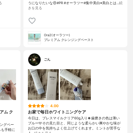
る
うになりたいな😍#PR #オーラツー#集中美白※美白とは…
続
きを見る
Ora2(オーラツー)
プレミアム クレンジングペースト
ごん
4.00
アム ク
お家で毎日ホワイトニングケア
今日は、ブレスマイルクリア60g入り🍀歯磨きの色は薄い
ブルー🩵その見た目と、同じような柔らかい爽やかな味が
ジングペー
お口の中を気持ちよく仕上げてくれます。ミントが苦手な
らも手軽に