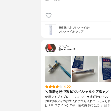
BRESMILE(ブレスマイル)
ブレスマイル クリア
ブロガー
@eccoroco5
4.00
＼歯磨き粉で週1のスペシャルケア🦷✨／
使用タイプ：プレミアムミント⁡⁡▼⁡⁡⁡週1回のスペ
お肌やボディのお手入れに取り入れている人も多
は？💆‍♀️⁡ステインケアや、歯の白さにこだわ…
続き