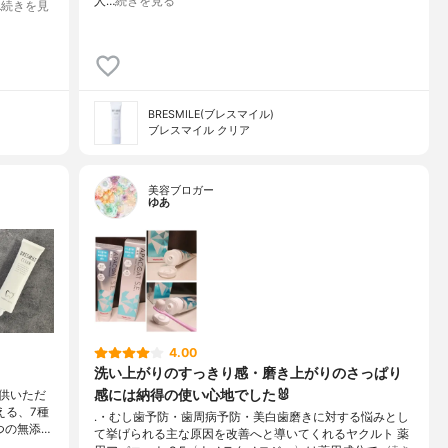
人…
続きを見る
…
続きを見
BRESMILE(ブレスマイル)
ブレスマイル クリア
美容ブロガー
ゆあ
4.00
洗い上がりのすっきり感・磨き上がりのさっぱり
感には納得の使い心地でした🐰
供いただ
える、7種
.・むし歯予防・歯周病予防・美白歯磨きに対する悩みとし
つの無添…
て挙げられる主な原因を改善へと導いてくれるヤクルト 薬