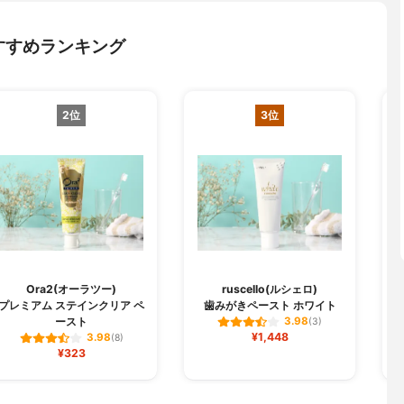
すすめランキング
2位
3位
Ora2(オーラツー)
ruscello(ルシェロ)
プレミアム ステインクリア ペ
歯みがきペースト ホワイト
ースト
3.98
(3)
¥1,448
3.98
(8)
¥323