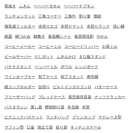
骨抜き
ふきん
ペーパータオル
ペーパーナプキン
ランチョンマット
三角コーナー
三角巾
割り箸
懐紙
換気扇フィルター
水切りカゴ
水切りマット
水切りラック
洗い桶
紙皿
鍋つかみ
鍋敷き
食器棚シート
食器用洗剤
やかん
コーヒーメーカー
コーヒーミル
コーヒードリッパー
お茶ミル
ビールサーバー
だしポット
ふきんかけ
まな板スタンド
バナナスタンド
ペッパーミル
ボウル
レンジボード
ワインオープナー
包丁ケース
包丁スタンド
寿司桶
紙コップホルダー
缶切り
ビルトインガスコンロ
バターケース
フリーザーバッグ
ブレッドケース
真空保存容器
ナッツクラッカー
パスタマシン
蒸し器
鰹節削り器
弁当箱
水筒
ピクニックバスケット
ランチバッグ
プリンカップ
マドレーヌ型
マフィン型
口金
泡立て器
絞り袋
キッチンスケール