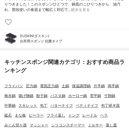
りつきました！このスポンジひとつで、鍋底のこびりつきから、油汚
れ、普段使いの食器まで幅広く対応で…
続きを見る
DUSKIN(ダスキン)
台所用スポンジ 抗菌タイプ
キッチンスポンジ関連カテゴリ：おすすめ商品ラ
ンキング
フライパン
圧力鍋
電気圧力鍋
土鍋
保温調理鍋
片手鍋
両手鍋
無水鍋
揚げ物鍋
餃子鍋
パスタ鍋
ホーロー鍋
雪平鍋
寸胴鍋
中華鍋
スキレット
包丁
バターナイフ
ペティナイフ
包丁研ぎ器
砥石
まな板
ピーラー
フライ返し
トング
レードル
ヘラ
みじん切り器
マッシャー
シリコンスチーマー
ミルサー
落し蓋