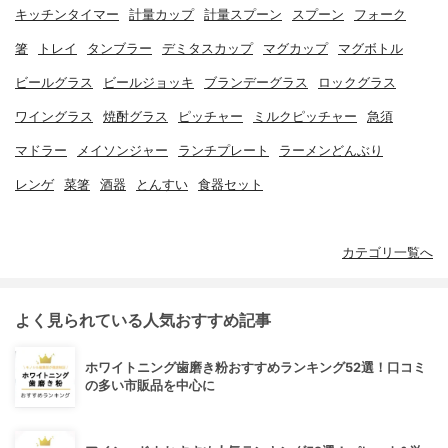
キッチンタイマー
計量カップ
計量スプーン
スプーン
フォーク
箸
トレイ
タンブラー
デミタスカップ
マグカップ
マグボトル
ビールグラス
ビールジョッキ
ブランデーグラス
ロックグラス
ワイングラス
焼酎グラス
ピッチャー
ミルクピッチャー
急須
マドラー
メイソンジャー
ランチプレート
ラーメンどんぶり
レンゲ
菜箸
酒器
とんすい
食器セット
カテゴリ一覧へ
よく見られている人気おすすめ記事
ホワイトニング歯磨き粉おすすめランキング52選！口コミ
の多い市販品を中心に