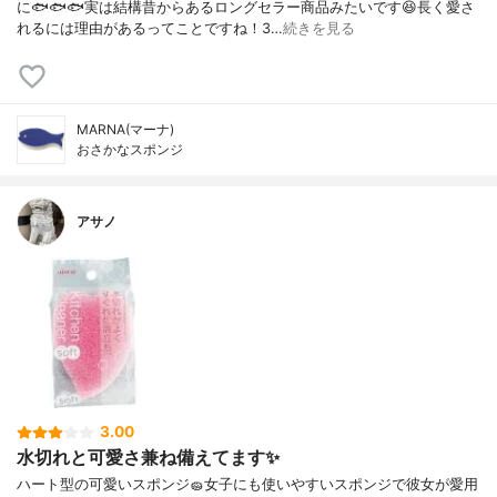
に🐟🐟🐟実は結構昔からあるロングセラー商品みたいです😆長く愛さ
れるには理由があるってことですね！3…
続きを見る
MARNA(マーナ)
おさかなスポンジ
アサノ
3.00
水切れと可愛さ兼ね備えてます✨
ハート型の可愛いスポンジ🧽女子にも使いやすいスポンジで彼女が愛用