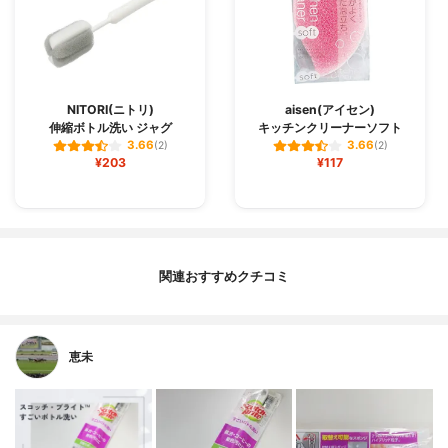
NITORI(ニトリ)
aisen(アイセン)
伸縮ボトル洗い ジャグ
キッチンクリーナーソフト
3.66
3.66
(2)
(2)
¥203
¥117
関連おすすめクチコミ
恵未