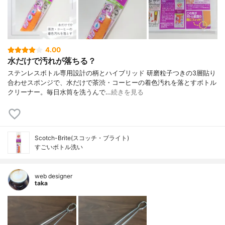
4.00
水だけで汚れが落ちる？
ステンレスボトル専用設計の柄とハイブリッド 研磨粒子つきの3層貼り
合わせスポンジで、水だけで茶渋・コーヒーの着色汚れを落とすボトル
クリーナー。毎日水筒を洗うんで…
続きを見る
Scotch-Brite(スコッチ・ブライト)
すごいボトル洗い
web designer
taka