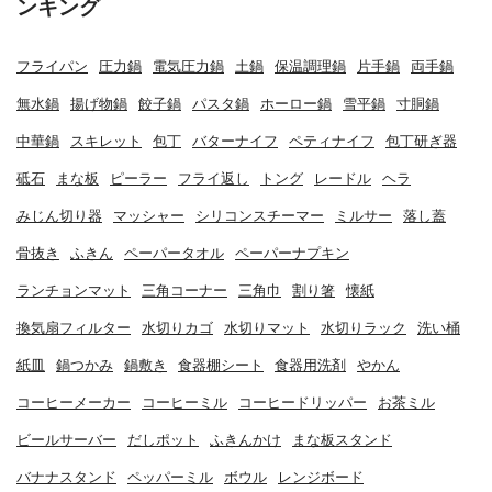
ンキング
フライパン
圧力鍋
電気圧力鍋
土鍋
保温調理鍋
片手鍋
両手鍋
無水鍋
揚げ物鍋
餃子鍋
パスタ鍋
ホーロー鍋
雪平鍋
寸胴鍋
中華鍋
スキレット
包丁
バターナイフ
ペティナイフ
包丁研ぎ器
砥石
まな板
ピーラー
フライ返し
トング
レードル
ヘラ
みじん切り器
マッシャー
シリコンスチーマー
ミルサー
落し蓋
骨抜き
ふきん
ペーパータオル
ペーパーナプキン
ランチョンマット
三角コーナー
三角巾
割り箸
懐紙
換気扇フィルター
水切りカゴ
水切りマット
水切りラック
洗い桶
紙皿
鍋つかみ
鍋敷き
食器棚シート
食器用洗剤
やかん
コーヒーメーカー
コーヒーミル
コーヒードリッパー
お茶ミル
ビールサーバー
だしポット
ふきんかけ
まな板スタンド
バナナスタンド
ペッパーミル
ボウル
レンジボード