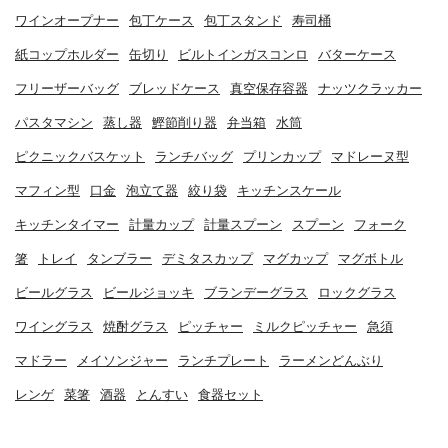
ワインオープナー
包丁ケース
包丁スタンド
寿司桶
紙コップホルダー
缶切り
ビルトインガスコンロ
バターケース
フリーザーバッグ
ブレッドケース
真空保存容器
ナッツクラッカー
パスタマシン
蒸し器
鰹節削り器
弁当箱
水筒
ピクニックバスケット
ランチバッグ
プリンカップ
マドレーヌ型
マフィン型
口金
泡立て器
絞り袋
キッチンスケール
キッチンタイマー
計量カップ
計量スプーン
スプーン
フォーク
箸
トレイ
タンブラー
デミタスカップ
マグカップ
マグボトル
ビールグラス
ビールジョッキ
ブランデーグラス
ロックグラス
ワイングラス
焼酎グラス
ピッチャー
ミルクピッチャー
急須
マドラー
メイソンジャー
ランチプレート
ラーメンどんぶり
レンゲ
菜箸
酒器
とんすい
食器セット