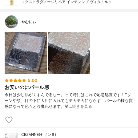
エクストラダメージリペア インテンシブ ヴィタミルク
やむにぃ
5.00
お安いのにパール感
今日は少し肌がくすんでるなー。って時にはこれで応急処置です！Tゾ
ーンや顎、目の下に大胆に入れてもテカテカにならず、パールの様な質
感になって色々と誤魔化せます。笑…
続きを見る
CEZANNE(セザンヌ)