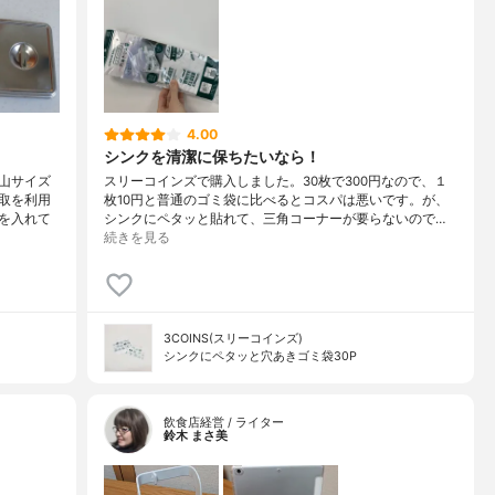
4.00
シンクを清潔に保ちたいなら！
山サイズ
スリーコインズで購入しました。30枚で300円なので、１
取を利用
枚10円と普通のゴミ袋に比べるとコスパは悪いです。が、
を入れて
シンクにペタッと貼れて、三角コーナーが要らないので…
続きを見る
3COINS(スリーコインズ)
シンクにペタッと穴あきゴミ袋30P
飲食店経営 / ライター
鈴木 まさ美