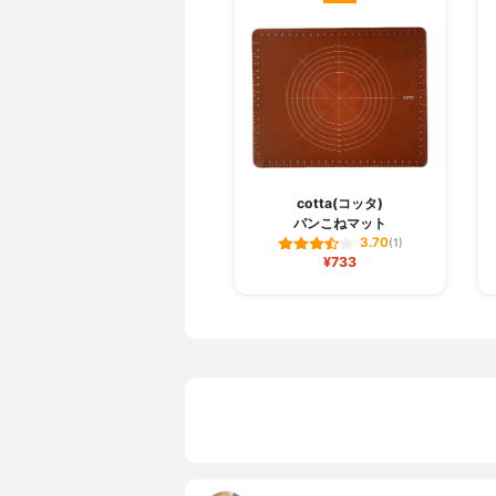
cotta(コッタ)
パンこねマット
3.70
(1)
¥733