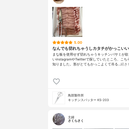
5.00
なんでも切れちゃうしカタチがかっこいい
まな板を使用せず切れちゃうキッチンバサミが欲
いinstagramやTwitterで探していたところ、こ
知りました。形がとてもかっこよくて吊る…
続き
鳥部製作所
キッチンスパッター KS-203
主婦
さくらさく