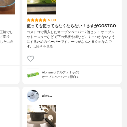
5.00
使っても使ってもなくならない！さすがCOSTCO
正解でし
コストコで購入したオーブンペーパー2個セット オーブン
て直径
やトースターなどで下の天板や網などにくっつかないよう
メした…
続
にするためのペーパーです。一つがなんと５０ｍなんで
す。…
続きを見る
Alphamic(アルファミック)
オーブンペーパー＜漂白＞
alinu...