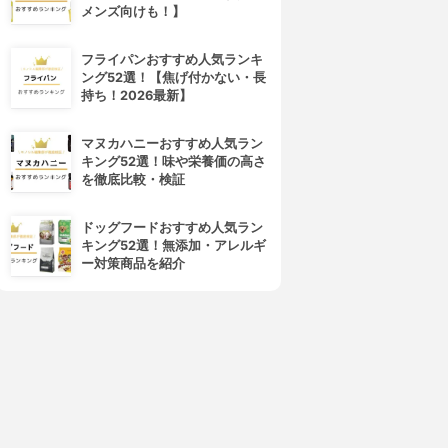
メンズ向けも！】
フライパンおすすめ人気ランキ
ング52選！【焦げ付かない・長
持ち！2026最新】
マヌカハニーおすすめ人気ラン
キング52選！味や栄養価の高さ
を徹底比較・検証
辻和金網
Francfranc(フランフラン)
銅 つりかご H001
オイル&ビネガーボトル L
3.66
3.63
(1)
(2)
ドッグフードおすすめ人気ラン
¥6,050
¥600
キング52選！無添加・アレルギ
ー対策商品を紹介