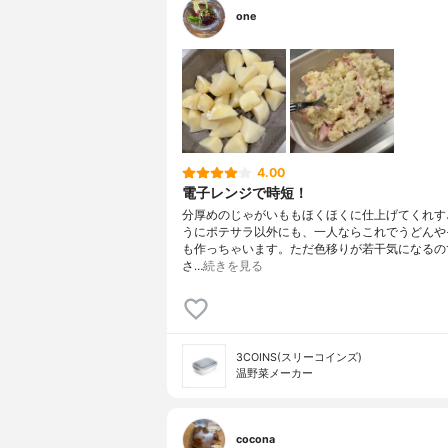
one
4.00
電子レンジで時短！
分厚めのじゃがいももほくほくに仕上げてくれす
うにポテサラ以外にも、一人ならこれでうどんや
も作っちゃいます。ただ色移りが若干気になるの
さ…
続きを見る
3COINS(スリーコインズ)
温野菜メーカー
cocona