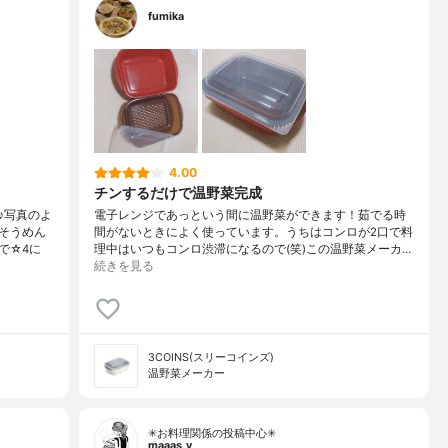
fumika
4.00
チンするだけで温野菜完成
♪写真のよ
電子レンジであっという間に温野菜ができます！茹でる時
そうめん
間がないときによく使っています。うちはコンロが2口で料
で☆4に
理中はいつもコンロ渋滞になるので(笑)この温野菜メーカ…
続きを見る
3COINS(スリーコインズ)
温野菜メーカー
✳お料理関係の投稿中心✳
maaas_y