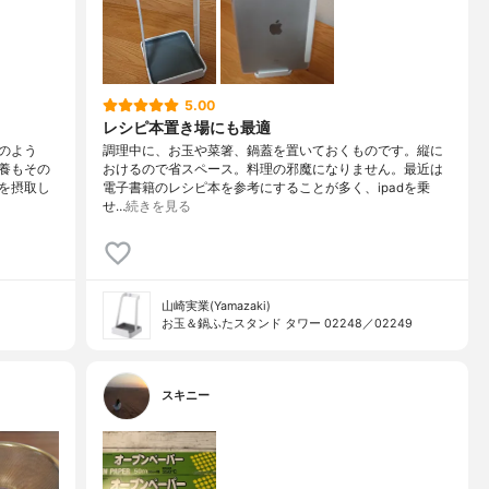
5.00
レシピ本置き場にも最適
のよう
調理中に、お玉や菜箸、鍋蓋を置いておくものです。縦に
養もその
おけるので省スペース。料理の邪魔になりません。最近は
を摂取し
電子書籍のレシピ本を参考にすることが多く、ipadを乗
せ…
続きを見る
山崎実業(Yamazaki)
お玉＆鍋ふたスタンド タワー 02248／02249
スキニー