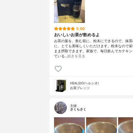
5.00
おいしいお茶が飲めるよ
お茶の葉を、飲む前に、粉末にできるので、抹茶
に、とても美味しくいただけます。粉末なので栄
まま摂取できます。家族で、毎日飲んでカテキン
ている…
続きを見る
HEALSIO(ヘルシオ)
お茶プレッソ
主婦
さくらさく