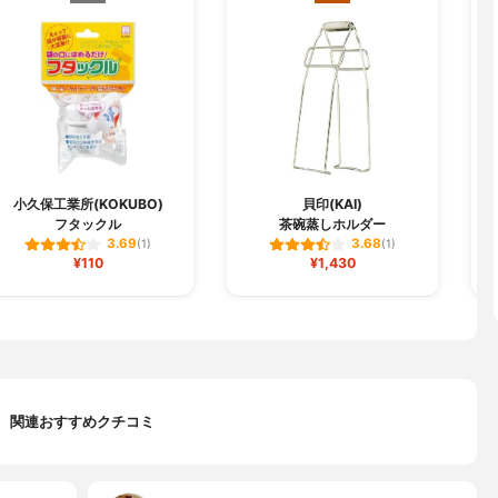
小久保工業所(KOKUBO)
貝印(KAI)
フタックル
茶碗蒸しホルダー
3.69
3.68
(1)
(1)
¥110
¥1,430
関連おすすめクチコミ