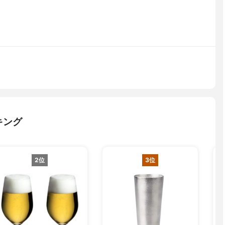
キング
2位
3位