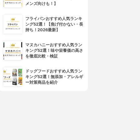
メンズ向けも！】
フライパンおすすめ人気ランキ
HARIO(ハリオ)
ADERIA(アデリア)
ング52選！【焦げ付かない・長
ツインビア グラス
薄吹き ビアグラス
持ち！2026最新】
3.15
3.15
¥1,574
¥508
マヌカハニーおすすめ人気ラン
キング52選！味や栄養価の高さ
を徹底比較・検証
ドッグフードおすすめ人気ラン
キング52選！無添加・アレルギ
ー対策商品を紹介