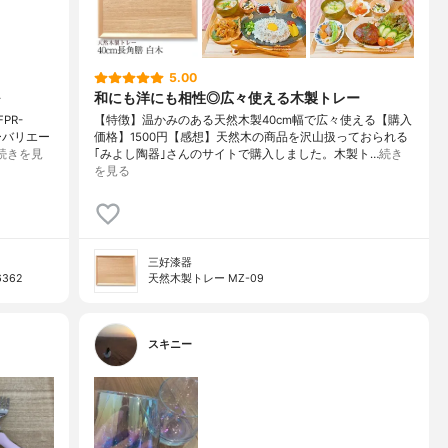
5.00
和にも洋にも相性◎広々使える木製トレー
PR-
【特徴】温かみのある天然木製40cm幅で広々使える【購入
ーバリエー
価格】1500円【感想】天然木の商品を沢山扱っておられる
続きを見
｢みよし陶器｣さんのサイトで購入しました。木製ト…
続き
を見る
三好漆器
362
天然木製トレー MZ-09
スキニー