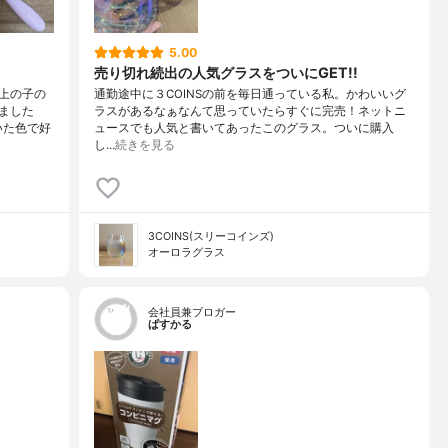
5.00
売り切れ続出の人気グラスをついにGET!!
上の子の
通勤途中に３COINSの前を毎日通っている私。かわいいグ
ました
ラスがあるなぁなんて思っていたらすぐに完売！ネットニ
いた色で好
ュースでも人気と書いてあったこのグラス。ついに購入
し…
続きを見る
3COINS(スリーコインズ)
オーロラグラス
会社員兼ブロガー
ぱすかる