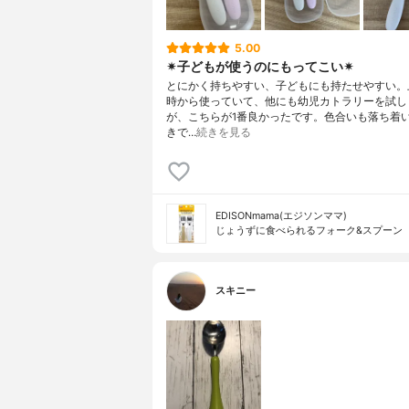
5.00
✴︎子どもが使うのにもってこい✴︎
とにかく持ちやすい、子どもにも持たせやすい。
時から使っていて、他にも幼児カトラリーを試し
が、こちらが1番良かったです。色合いも落ち着
きで…
続きを見る
EDISONmama(エジソンママ)
じょうずに食べられるフォーク&スプーン
スキニー