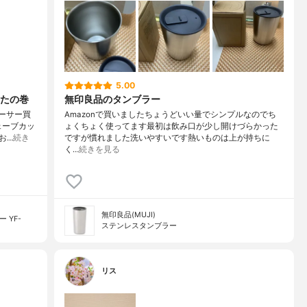
5.00
たの巻
無印良品のタンブラー
ソーサー買
Amazonで買いましたちょうどいい量でシンプルなのでち
ェーブカッ
ょくちょく使ってます最初は飲み口が少し開けづらかった
お…
続き
ですが慣れました洗いやすいです熱いものは上が持ちに
く…
続きを見る
無印良品(MUJI)
 YF-
ステンレスタンブラー
リス