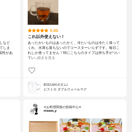
5.00
これ以外使えない！
しなど
あったかいものはあったかく、冷たいものは冷たく保って
てしま
くれ、水滴も落ちないのでコースターいらずです。毎日こ
温性があ
れしか使ってません！特にこちらのタイプは持ち手がつい
てい…
続きを見る
BODUM(ボダム)
ビストロ ダブルウォールマグ
✳お料理関係の投稿中心✳
maaas_y