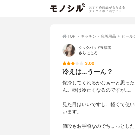
おすすめ商品がもらえる
クチコミポイ活サイト
TOP
キッチン・台所用品
ビール
クックパッド投稿者
さら こころ
3.00
冷えは…うーん？
保冷してくれるかなぁ〜と思った
ん。器は冷たくなるのですが…。
見た目はいいですし、軽くて使い
います。
値段もお手頃なのでちょっとした