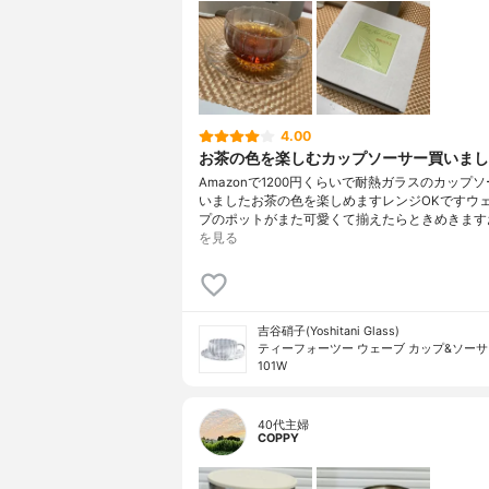
4.00
お茶の色を楽しむカップソーサー買いまし
Amazonで1200円くらいで耐熱ガラスのカップ
いましたお茶の色を楽しめますレンジOKですウ
プのポットがまた可愛くて揃えたらときめきます
を見る
吉谷硝子(Yoshitani Glass)
ティーフォーツー ウェーブ カップ&ソーサー
101W
40代主婦
COPPY