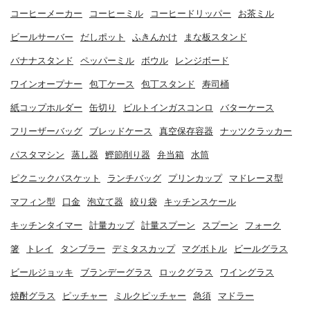
コーヒーメーカー
コーヒーミル
コーヒードリッパー
お茶ミル
ビールサーバー
だしポット
ふきんかけ
まな板スタンド
バナナスタンド
ペッパーミル
ボウル
レンジボード
ワインオープナー
包丁ケース
包丁スタンド
寿司桶
紙コップホルダー
缶切り
ビルトインガスコンロ
バターケース
フリーザーバッグ
ブレッドケース
真空保存容器
ナッツクラッカー
パスタマシン
蒸し器
鰹節削り器
弁当箱
水筒
ピクニックバスケット
ランチバッグ
プリンカップ
マドレーヌ型
マフィン型
口金
泡立て器
絞り袋
キッチンスケール
キッチンタイマー
計量カップ
計量スプーン
スプーン
フォーク
箸
トレイ
タンブラー
デミタスカップ
マグボトル
ビールグラス
ビールジョッキ
ブランデーグラス
ロックグラス
ワイングラス
焼酎グラス
ピッチャー
ミルクピッチャー
急須
マドラー