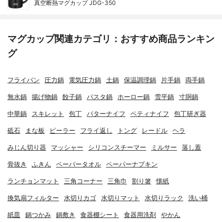
真空断熱マグカップ JDG-350
マグカップ関連カテゴリ：おすすめ商品ランキン
グ
フライパン
圧力鍋
電気圧力鍋
土鍋
保温調理鍋
片手鍋
両手鍋
無水鍋
揚げ物鍋
餃子鍋
パスタ鍋
ホーロー鍋
雪平鍋
寸胴鍋
中華鍋
スキレット
包丁
バターナイフ
ペティナイフ
包丁研ぎ器
砥石
まな板
ピーラー
フライ返し
トング
レードル
ヘラ
みじん切り器
マッシャー
シリコンスチーマー
ミルサー
落し蓋
骨抜き
ふきん
ペーパータオル
ペーパーナプキン
ランチョンマット
三角コーナー
三角巾
割り箸
懐紙
換気扇フィルター
水切りカゴ
水切りマット
水切りラック
洗い桶
紙皿
鍋つかみ
鍋敷き
食器棚シート
食器用洗剤
やかん