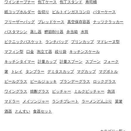
ワインオープナー
包丁ケース
包丁スタンド
寿司桶
紙コップホルダー
缶切り
ビルトインガスコンロ
バターケース
フリーザーバッグ
ブレッドケース
真空保存容器
ナッツクラッカー
パスタマシン
蒸し器
鰹節削り器
弁当箱
水筒
ピクニックバスケット
ランチバッグ
プリンカップ
マドレーヌ型
マフィン型
口金
泡立て器
絞り袋
キッチンスケール
キッチンタイマー
計量カップ
計量スプーン
スプーン
フォーク
箸
トレイ
タンブラー
デミタスカップ
マグカップ
マグボトル
ビールグラス
ビールジョッキ
ブランデーグラス
ロックグラス
ワイングラス
焼酎グラス
ピッチャー
ミルクピッチャー
急須
マドラー
メイソンジャー
ランチプレート
ラーメンどんぶり
菜箸
酒器
とんすい
食器セット