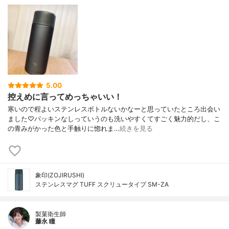
5.00
控えめに言ってめっちゃいい！
寒いので程よいステンレスボトルないかなーと思っていたところ出会い
ました♡パッキンなしっていうのも洗いやすくてすごく魅力的だし、こ
の青みがかった色と手触りに惚れま…
続きを見る
象印(ZOJIRUSHI)
ステンレスマグ TUFF スクリュータイプ SM-ZA
製菓衛生師
藤永 瞳