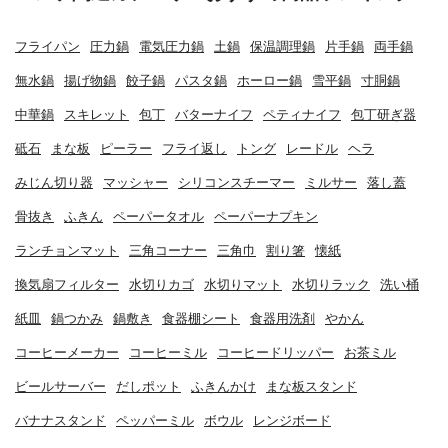
フライパン
圧力鍋
電気圧力鍋
土鍋
保温調理鍋
片手鍋
両手鍋
無水鍋
揚げ物鍋
餃子鍋
パスタ鍋
ホーロー鍋
雪平鍋
寸胴鍋
中華鍋
スキレット
包丁
バターナイフ
ペティナイフ
包丁研ぎ器
砥石
まな板
ピーラー
フライ返し
トング
レードル
ヘラ
みじん切り器
マッシャー
シリコンスチーマー
ミルサー
落し蓋
骨抜き
ふきん
ペーパータオル
ペーパーナプキン
ランチョンマット
三角コーナー
三角巾
割り箸
懐紙
換気扇フィルター
水切りカゴ
水切りマット
水切りラック
洗い桶
紙皿
鍋つかみ
鍋敷き
食器棚シート
食器用洗剤
やかん
コーヒーメーカー
コーヒーミル
コーヒードリッパー
お茶ミル
ビールサーバー
だしポット
ふきんかけ
まな板スタンド
バナナスタンド
ペッパーミル
ボウル
レンジボード