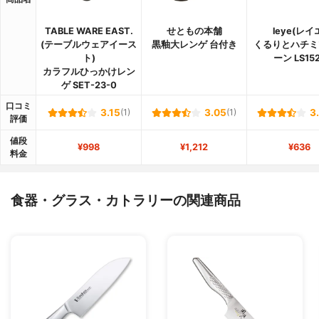
TABLE WARE EAST.
せともの本舗
leye(レイ
(テーブルウェアイース
黒釉大レンゲ 台付き
くるりとハチミ
ト)
ーン LS15
カラフルひっかけレン
ゲ SET-23-0
口コミ
3.15
(1)
3.05
(1)
3
評価
値段
¥998
¥1,212
¥636
料金
食器・グラス・カトラリーの関連商品