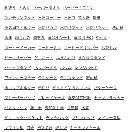
骨抜き
ふきん
ペーパータオル
ペーパーナプキン
ランチョンマット
三角コーナー
三角巾
割り箸
懐紙
換気扇フィルター
水切りカゴ
水切りマット
水切りラック
洗い桶
紙皿
鍋つかみ
鍋敷き
食器棚シート
食器用洗剤
やかん
コーヒーメーカー
コーヒーミル
コーヒードリッパー
お茶ミル
ビールサーバー
だしポット
ふきんかけ
まな板スタンド
バナナスタンド
ペッパーミル
ボウル
レンジボード
ワインオープナー
包丁ケース
包丁スタンド
寿司桶
紙コップホルダー
缶切り
ビルトインガスコンロ
バターケース
フリーザーバッグ
ブレッドケース
真空保存容器
ナッツクラッカー
パスタマシン
蒸し器
鰹節削り器
弁当箱
水筒
ピクニックバスケット
ランチバッグ
プリンカップ
マドレーヌ型
マフィン型
口金
泡立て器
絞り袋
キッチンスケール