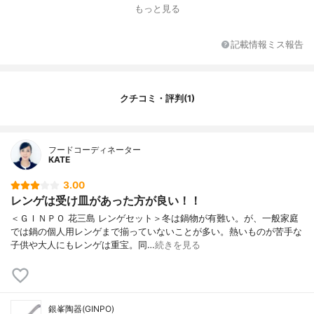
材質
陶器
もっと見る
置き皿
有
記載情報ミス報告
クチコミ・評判(1)
フードコーディネーター
KATE
3.00
レンゲは受け皿があった方が良い！！
＜ＧＩＮＰＯ 花三島 レンゲセット＞冬は鍋物が有難い。が、一般家庭
では鍋の個人用レンゲまで揃っていないことが多い。熱いものが苦手な
子供や大人にもレンゲは重宝。同…
続きを見る
銀峯陶器(GINPO)