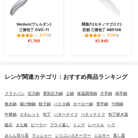
Verdun(ヴェルダン)
関孫六(セキノマゴロク)
三徳包丁 OVD-11
匠創 三徳包丁 AB5156
3.77
3.74
(6)
(8)
¥1,780
¥2,845
レンゲ関連カテゴリ：おすすめ商品ランキング
フライパン
圧力鍋
電気圧力鍋
土鍋
保温調理鍋
片手鍋
両手鍋
無水鍋
揚げ物鍋
餃子鍋
パスタ鍋
ホーロー鍋
雪平鍋
寸胴鍋
中華鍋
スキレット
包丁
バターナイフ
ペティナイフ
包丁研ぎ器
砥石
まな板
ピーラー
フライ返し
トング
レードル
ヘラ
みじん切り器
マッシャー
シリコンスチーマー
ミルサー
落し蓋