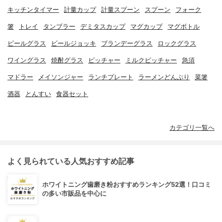
キッチンタイマー
計量カップ
計量スプーン
スプーン
フォーク
箸
トレイ
タンブラー
デミタスカップ
マグカップ
マグボトル
ビールグラス
ビールジョッキ
ブランデーグラス
ロックグラス
ワイングラス
焼酎グラス
ピッチャー
ミルクピッチャー
急須
マドラー
メイソンジャー
ランチプレート
ラーメンどんぶり
菜箸
酒器
とんすい
食器セット
カテゴリ一覧へ
よく見られている人気おすすめ記事
ホワイトニング歯磨き粉おすすめランキング52選！口コミ
の多い市販品を中心に