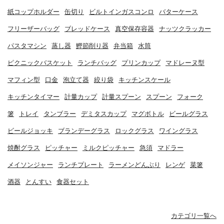
紙コップホルダー
缶切り
ビルトインガスコンロ
バターケース
フリーザーバッグ
ブレッドケース
真空保存容器
ナッツクラッカー
パスタマシン
蒸し器
鰹節削り器
弁当箱
水筒
ピクニックバスケット
ランチバッグ
プリンカップ
マドレーヌ型
マフィン型
口金
泡立て器
絞り袋
キッチンスケール
キッチンタイマー
計量カップ
計量スプーン
スプーン
フォーク
箸
トレイ
タンブラー
デミタスカップ
マグボトル
ビールグラス
ビールジョッキ
ブランデーグラス
ロックグラス
ワイングラス
焼酎グラス
ピッチャー
ミルクピッチャー
急須
マドラー
メイソンジャー
ランチプレート
ラーメンどんぶり
レンゲ
菜箸
酒器
とんすい
食器セット
カテゴリ一覧へ