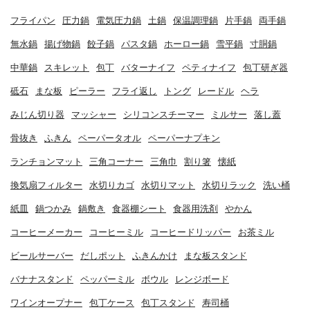
フライパン
圧力鍋
電気圧力鍋
土鍋
保温調理鍋
片手鍋
両手鍋
無水鍋
揚げ物鍋
餃子鍋
パスタ鍋
ホーロー鍋
雪平鍋
寸胴鍋
中華鍋
スキレット
包丁
バターナイフ
ペティナイフ
包丁研ぎ器
砥石
まな板
ピーラー
フライ返し
トング
レードル
ヘラ
みじん切り器
マッシャー
シリコンスチーマー
ミルサー
落し蓋
骨抜き
ふきん
ペーパータオル
ペーパーナプキン
ランチョンマット
三角コーナー
三角巾
割り箸
懐紙
換気扇フィルター
水切りカゴ
水切りマット
水切りラック
洗い桶
紙皿
鍋つかみ
鍋敷き
食器棚シート
食器用洗剤
やかん
コーヒーメーカー
コーヒーミル
コーヒードリッパー
お茶ミル
ビールサーバー
だしポット
ふきんかけ
まな板スタンド
バナナスタンド
ペッパーミル
ボウル
レンジボード
ワインオープナー
包丁ケース
包丁スタンド
寿司桶