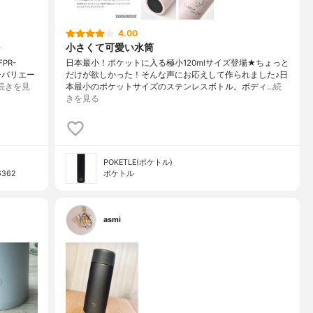
4.00
小さくて可愛い水筒
PR-
日本最小！ポケットに入る極小120mlサイズ登場★ちょっと
ーバリエー
だけが欲しかった！そんな声にお応えして作られました♪日
続きを見
本最小のポケットサイズのステンレスボトル。ボディ…
続
きを見る
POKETLE(ポケトル)
362
ポケトル
asmi