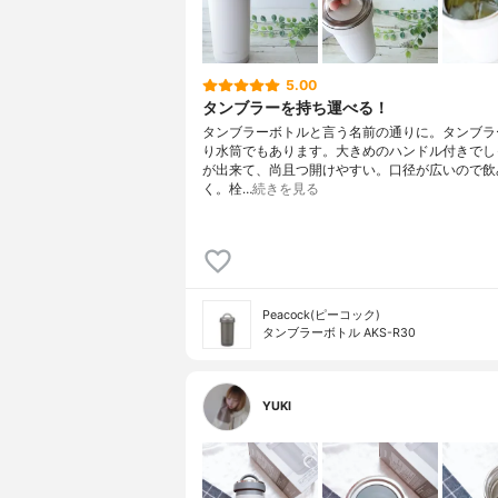
5.00
タンブラーを持ち運べる！
タンブラーボトルと言う名前の通りに。タンブラ
り水筒でもあります。大きめのハンドル付きでし
が出来て、尚且つ開けやすい。口径が広いので飲
く。栓…
続きを見る
Peacock(ピーコック)
タンブラーボトル AKS-R30
YUKI