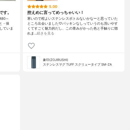
5.00
です。
控えめに言ってめっちゃいい！
80～
寒いので程よいステンレスボトルないかなーと思っていた
と・保
ところ出会いました♡パッキンなしっていうのも洗いやす
していま
くてすごく魅力的だし、この青みがかった色と手触りに惚
れま…
続きを見る
象印(ZOJIRUSHI)
ステンレスマグ TUFF スクリュータイプ SM-ZA