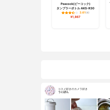
Peacock(ピーコック)
タンブラーボトル AKS-R30
3.61
(4)
¥1,867
コスメ好きのカメラ好き
うにぽん