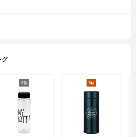
ング
2位
3位