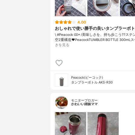
4.00
おしゃれで使い勝手の良いタンブラーボトル
\ #Peacock Ꙭ꙳ / 美味しさを、持ち歩こう??ス
空2重構造♥︎ PeacockTUMBLER BOTTLE 300m
きを見る
Peacock(ピーコック)
タンブラーボトル AKS-R30
モニターブロガー
かわいい姉妹ママ