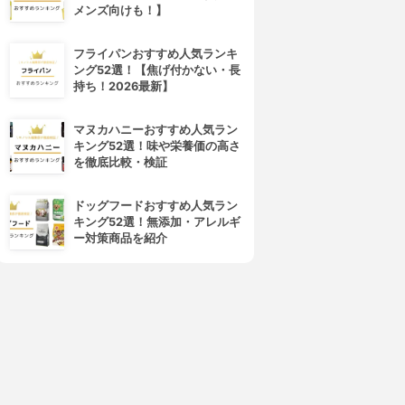
メンズ向けも！】
THERMOS(サーモス)
DOSHISHA(ドウシシャ)
真空断熱ケータイマグ JNL-
mosh！ボトル DMMB350
754
3.15
(1)
フライパンおすすめ人気ランキ
¥2,095
3.15
(1)
ング52選！【焦げ付かない・長
¥2,530
持ち！2026最新】
マヌカハニーおすすめ人気ラン
キング52選！味や栄養価の高さ
を徹底比較・検証
ドッグフードおすすめ人気ラン
キング52選！無添加・アレルギ
ー対策商品を紹介