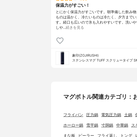
保温力がすごい！
とにかく保温力がすごいです。朝準備した飲み物
ものは温かく、冷たいものは冷たく、夕方までい
す。経口も広いので氷も入れやすいです。洗いや
しや…
続きを見る
象印(ZOJIRUSHI)
ステンレスマグ TUFF スクリュータイプ SM
マグボトル関連カテゴリ：
フライパン
圧力鍋
電気圧力鍋
土鍋
ホーロー鍋
雪平鍋
寸胴鍋
中華鍋
ス
まな板
ピーラー
フライ返し
トング