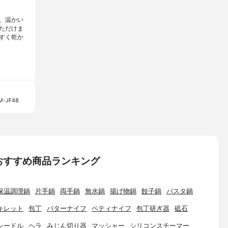
、温かい
ただけま
すく乾か
-JF48
おすすめ商品ランキング
保温調理鍋
片手鍋
両手鍋
無水鍋
揚げ物鍋
餃子鍋
パスタ鍋
キレット
包丁
バターナイフ
ペティナイフ
包丁研ぎ器
砥石
レードル
ヘラ
みじん切り器
マッシャー
シリコンスチーマー