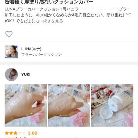
密着軽く厚塗り感ないクッションカバー
LUNAブラーカバークッション 1号バニラ┈┈┈┈┈┈┈┈┈┈ブラー
加工したように…キメ細かくなめらか&毛穴目立たない。塗り重ね( ¯ᵕ¯
)OK！でもだまにな…
続きを見る
LUNA(ルナ)
ブラーカバークッション
YUKI
3.00