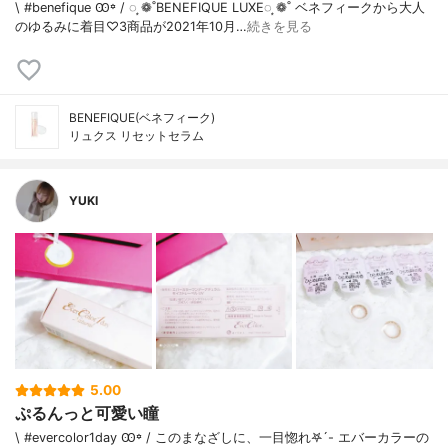
\ #benefique Ꙭ꙳ / ◌ ͙❁˚BENEFIQUE LUXE◌ ͙❁˚ ベネフィークから大人
のゆるみに着目♡3商品が2021年10月…
続きを見る
BENEFIQUE(ベネフィーク)
リュクス リセットセラム
YUKI
5.00
ぷるんっと可愛い瞳
\ #evercolor1day Ꙭ꙳ / このまなざしに、一目惚れ𖤐´- エバーカラーの