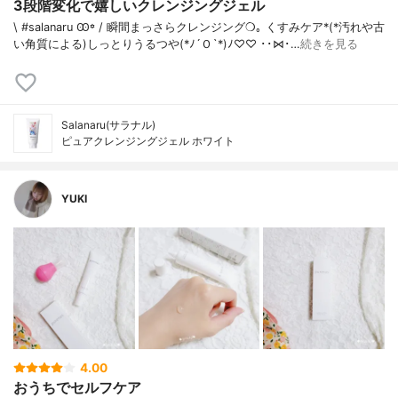
3段階変化で嬉しいクレンジングジェル
\ #salanaru Ꙭ꙳ / 瞬間まっさらクレンジング❍｡ くすみケア*(*汚れや古
い角質による)しっとりうるつや(*ﾉ´Ｏ`*)ﾉ♡♡ ･･⋈･…
続きを見る
Salanaru(サラナル)
ピュアクレンジングジェル ホワイト
YUKI
4.00
おうちでセルフケア