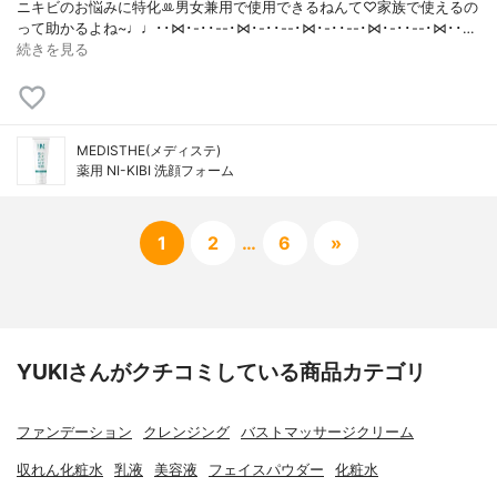
ニキビのお悩みに特化ꔛ‬男女兼用で使用できるねんて♡家族で使えるの
って助かるよね~♩♩･･⋈･-･･--･⋈･-･･--･⋈･-･･--･⋈･-･･--･⋈･･…
続きを見る
MEDISTHE(メディステ)
薬用 NI-KIBI 洗顔フォーム
1
2
…
6
»
YUKIさんがクチコミしている商品カテゴリ
ファンデーション
クレンジング
バストマッサージクリーム
収れん化粧水
乳液
美容液
フェイスパウダー
化粧水