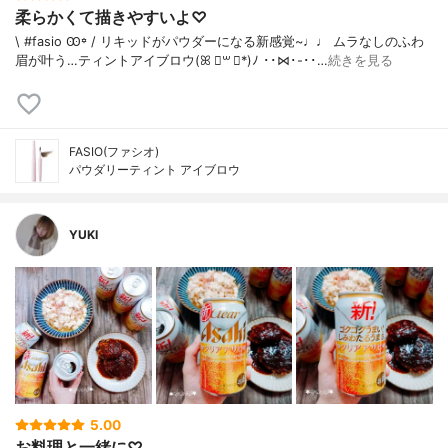
柔らかくて描きやすいよ♡
\ #fasio Ꙭ꙳ / リキッドがパウダーになる新感覚~♩♩ ムラなしのふわ
眉が叶う…ティントアイブロウ(ꕤ ॑꒳ ॑*)ﾉ ･･⋈･-･･…
続きを見る
FASIO(ファシオ)
パウダリーティント アイブロウ
YUKI
5.00
お料理と一緒に♡