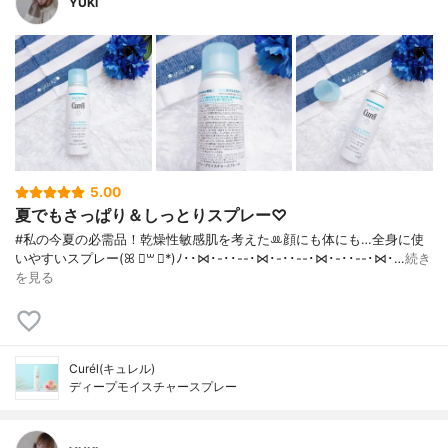
YUKI
5.00
夏でもさっぱり＆しっとりスプレー♡
#私の今夏の必需品！乾燥性敏感肌を考えた‪ꔛ‬顔にも体にも…全身に使
いやすいスプレー(ꕤ ॑꒳ ॑*)ﾉ･･⋈･-･･--･⋈･-･･--･⋈･-･･--･⋈･…
続き
を見る
Curél(キュレル)
ディープモイスチャースプレー