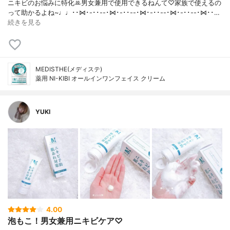
ニキビのお悩みに特化ꔛ‬男女兼用で使用できるねんて♡家族で使えるの
って助かるよね~♩♩･･⋈･-･･--･⋈･-･･--･⋈･-･･--･⋈･-･･--･⋈･･…
続きを見る
MEDISTHE(メディステ)
薬用 NI-KIBI オールインワンフェイス クリーム
YUKI
4.00
泡もこ！男女兼用ニキビケア♡