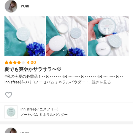
YUKI
4.00
夏でも爽やかサラサラ〜♡
#私の今夏の必需品！･･⋈･-･･--･⋈･-･･--･⋈･-･･--･⋈･-･･--･⋈･･
innisfree(ｲﾆｽﾌﾘｰ)ノーセバムミネラルパウダー ･…
続きを見る
innisfree(イニスフリー)
ノーセバム ミネラルパウダー