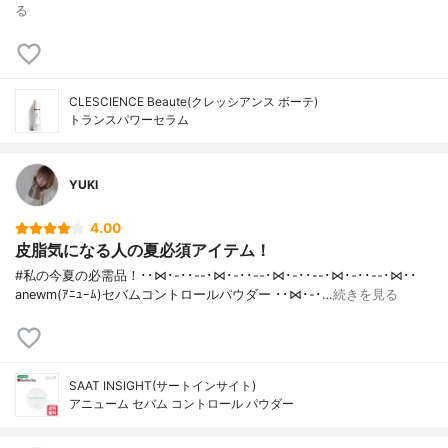
る
CLESCIENCE Beaute(クレッシアンス ボーテ)
トランスパワーセラム
YUKI
4.00
皮脂気になる人の夏必須アイテム！
#私の今夏の必需品！･･⋈･-･･--･⋈･-･･--･⋈･-･･--･⋈･-･･--･⋈･･
anewm(ｱﾆｭｰﾑ)セバムコントロールパウダー ･･⋈･-･…
続きを見る
SAAT INSIGHT(サートインサイト)
アニューム セバム コントロール パウダー