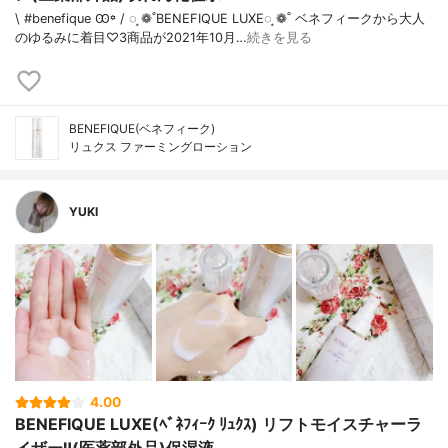
\ #benefique Ꙭ꙳ / ◌ ͙❁˚BENEFIQUE LUXE◌ ͙❁˚ ベネフィークから大人
のゆるみに着目♡3商品が2021年10月…
続きを見る
BENEFIQUE(ベネフィーク)
リュクス ファーミングローション
YUKI
4.00
BENEFIQUE LUXE(ﾍﾞﾈﾌｨｰｸ ﾘｭｸｽ) リフトモイスチャーラ