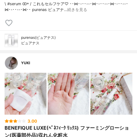
\ #serum Ꙭ꙳ / これもセルフケア♡ ･･⋈･-･･--･⋈･-･･--･⋈･-･･--･
⋈･-･･--･⋈･･ purenas ピュアナ…
続きを見る
purenas(ピュアナス)
ピュアナス
YUKI
3.00
BENEFIQUE LUXE(ﾍﾞﾈﾌｨｰｸ ﾘｭｸｽ) ファーミングローショ
ン(医薬部外品)収れん化粧水