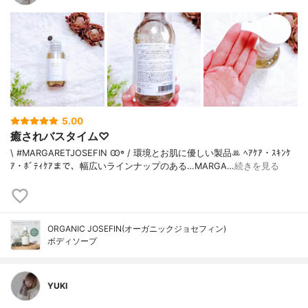
5.00
癒されバスタイム♡
\ #MARGARETJOSEFIN Ꙭ꙳ / 環境とお肌に優しい製品‪ꔛ‬ ﾍｱｹｱ・ｽｷﾝｹ
ｱ・ﾎﾞﾃｨｹｱまで、幅広いラインナップのある…MARGA…
続きを見る
ORGANIC JOSEFIN(オーガニックジョセフィン)
ボディソープ
YUKI