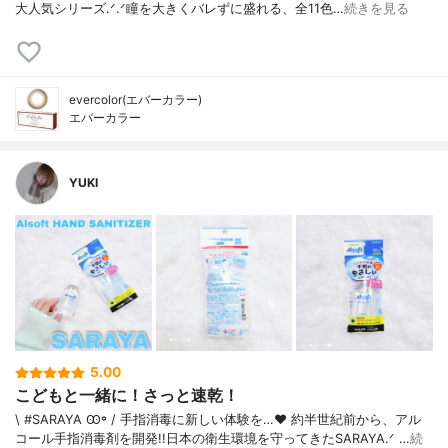
大人気シリーズ‪.ᐟ‪.ᐟ瞳を大きくバレずに盛れる、全11色…
続きを見る
evercolor(エバーカラー)
エバーカラー
YUKI
5.00
こどもと一緒に！さっと速乾！
\ #SARAYA Ꙭ꙳ / 手指消毒に新しい体験を…❤︎ 約半世紀前から、アル
コール手指消毒剤を開発!!日本の衛生環境を守ってきたSARAYA‪.ᐟ …
続