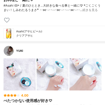
#Asahi Ꙭ꙳ / 夏のひととき…大好きな食べる事と一緒に♡̷̷ ❝ごくごくう
まい！しみわたるうまさ❞ ･･⋈･-･･--･⋈･-･･--･⋈･-･･…
続きを見る
Asahi(アサヒビール)
クリアアサヒ
YUKI
4.00
べたつかない使用感が好き♡