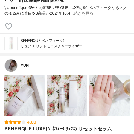
イザーⅡ(医薬部外品)保湿液
\ #benefique Ꙭ꙳ / ◌ ͙❁˚BENEFIQUE LUXE◌ ͙❁˚ ベネフィークから大人
のゆるみに着目♡3商品が2021年10月…
続きを見る
BENEFIQUE(ベネフィーク)
リュクス リフトモイスチャーライザー II
YUKI
4.00
BENEFIQUE LUXE(ﾍﾞﾈﾌｨｰｸ ﾘｭｸｽ) リセットセラム