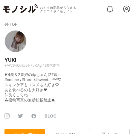
おすすめ商品がもらえる
クチコミポイ活サイト
TOP
YUKI
@VV64OvIU0HFvKAg / 30代前半
❦4歳＆2歳娘の母ちゃん(27歳)
#cosme /#food /#sweets ᶫᵒᵛᵉ♡
スキンケアもコスメも大好き♡
あと食べるのも大好き❤
仲良くしてね
⚠投稿写真の無断転載禁止⚠
BLOG