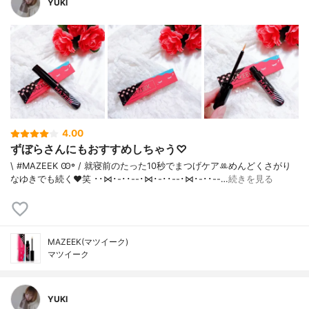
YUKI
4.00
ずぼらさんにもおすすめしちゃう♡
\ #MAZEEK Ꙭ꙳ / 就寝前のたった10秒でまつげケアꔛ‬めんどくさがり
なゆきでも続く❤︎笑 ･･⋈･-･･--･⋈･-･･--･⋈･-･･--…
続きを見る
MAZEEK(マツイーク)
マツイーク
YUKI