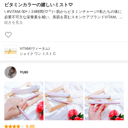
ビタミンカラーの嬉しいミスト♡
\ #ViTAM Ꙭ꙳ / 24時間(♡˙³˙)✨肌からビタミンチャージ!!私たちの体に
必要不可欠な栄養素を補い、美肌を育むスキンケアブランドViTAM。…
続きを見る
ViTAM(ヴィータム)
シェイク ワン ミスト C
YUKI
4.00