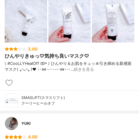
3.00
ひんやりきゅっ♡気持ち良いマスク♡
\ #CooLLYHealOff Ꙭ꙳ / ひんやり＆お肌をキュッ‪ꔛ‬引き締める新感覚
マスク( ⁎ᵕᴗᵕ⁎ )❤︎ ･･⋈･-･･--･⋈･-･…
続きを見る
SMASLIFT(スマスリフト)
クーリーヒールオフ
YUKI
4.00