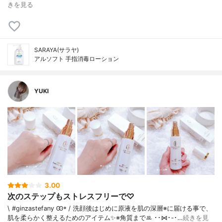
きを見る
SARAYA(サラヤ)
アルソフト 手指消毒ローション
YUKI
3.00
次のステップもストレスフリーで♡
\ #ginzastefany Ꙭ꙳ / 洗顔後はじめに原液を肌の深層※に届ける事で、
肌を柔らかく整えるためのアイテム✨※角質まで‪ꔛ‬ ･･⋈･-･…
続きを見