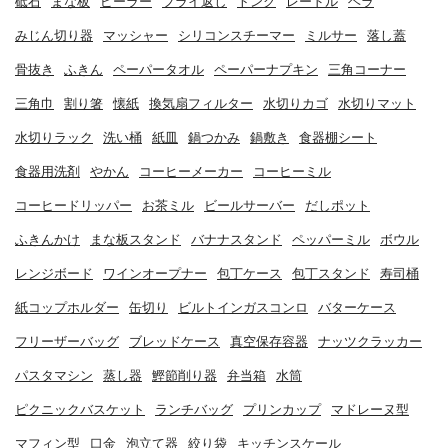
砥石
まな板
ピーラー
フライ返し
トング
レードル
ヘラ
みじん切り器
マッシャー
シリコンスチーマー
ミルサー
落し蓋
骨抜き
ふきん
ペーパータオル
ペーパーナプキン
三角コーナー
三角巾
割り箸
懐紙
換気扇フィルター
水切りカゴ
水切りマット
水切りラック
洗い桶
紙皿
鍋つかみ
鍋敷き
食器棚シート
食器用洗剤
やかん
コーヒーメーカー
コーヒーミル
コーヒードリッパー
お茶ミル
ビールサーバー
だしポット
ふきんかけ
まな板スタンド
バナナスタンド
ペッパーミル
ボウル
レンジボード
ワインオープナー
包丁ケース
包丁スタンド
寿司桶
紙コップホルダー
缶切り
ビルトインガスコンロ
バターケース
フリーザーバッグ
ブレッドケース
真空保存容器
ナッツクラッカー
パスタマシン
蒸し器
鰹節削り器
弁当箱
水筒
ピクニックバスケット
ランチバッグ
プリンカップ
マドレーヌ型
マフィン型
口金
泡立て器
絞り袋
キッチンスケール