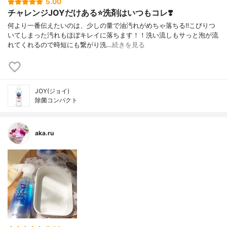
5.00
チャレンジJOYだけある⭐️洗剤はいつもコレ❣️
何より一番伝えたいのは、少しの量で油汚れがめちゃ落ちる‼️こびりつ
いてしまった汚れもほぼキレイに落ちます！！洗い流しもサっと泡が流
れてくれるので時短にも繋がり洗…
続きを見る
JOY(ジョイ)
除菌コンパクト
aka.ru