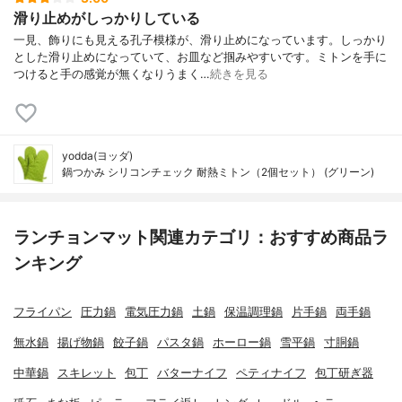
滑り止めがしっかりしている
一見、飾りにも見える孔子模様が、滑り止めになっています。しっかり
とした滑り止めになっていて、お皿など掴みやすいです。ミトンを手に
つけると手の感覚が無くなりうまく…
続きを見る
yodda(ヨッダ)
鍋つかみ シリコンチェック 耐熱ミトン（2個セット） (グリーン)
ランチョンマット関連カテゴリ：おすすめ商品ラ
ンキング
フライパン
圧力鍋
電気圧力鍋
土鍋
保温調理鍋
片手鍋
両手鍋
無水鍋
揚げ物鍋
餃子鍋
パスタ鍋
ホーロー鍋
雪平鍋
寸胴鍋
中華鍋
スキレット
包丁
バターナイフ
ペティナイフ
包丁研ぎ器