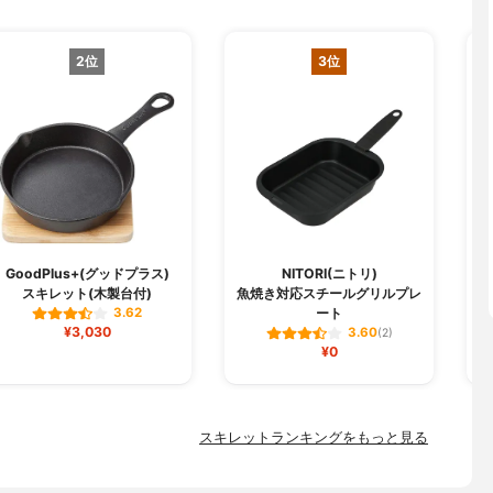
2位
3位
C
GoodPlus+(グッドプラス)
NITORI(ニトリ)
スキレット(木製台付)
魚焼き対応スチールグリルプレ
ート
3.62
¥3,030
3.60
(2)
¥0
スキレットランキングをもっと見る