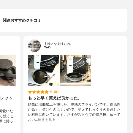
関連おすすめクチコミ
主婦／なまけもの。
YoO
5.00
レット
もっと早く買えば良かった。
鋳鉄に琺瑯加工を施した、厚地のフライパンです。保温性
が高く、焦げ付きにくいので、弱火でじっくり火を通した
可愛いだ
い料理に向いています。さすがストウブの得意技。放って
く焼くこ
おい…
続きを見る
供に持っ