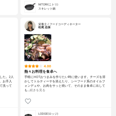
NITORI(ニトリ)
スキレット鍋
栄養士 / フードコーディネーター
松尾 志保
4.00
熱々お料理を食卓へ
した。2人
手軽にHOTおつまみを作りたい時に使います。チーズを溶
。お手入
かしてトルティーヤを添えたり、シーフード系のオイルフ
て洗って
ォンデュや、お肉をサッと焼いて、そのまま食卓に出して
も…
続きを見る
LODGE(ロッジ)