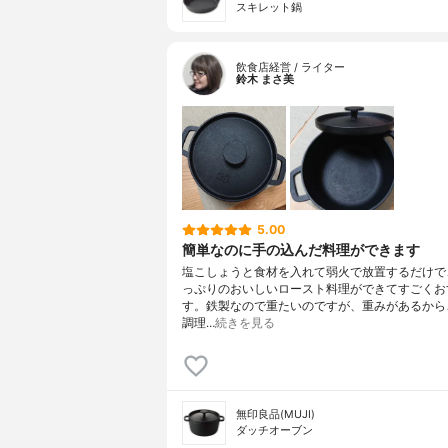
スキレット鍋
飲食店経営 / ライター
鈴木 まさ美
5.00
簡単なのに手の込んだ料理ができます
塩こしょうと食材を入れて弱火で放置するだけで
っぷりのおいしいロースト料理ができてすごくお
す。鉄製なので重たいのですが、重みがあるから
調理…
続きを見る
無印良品(MUJI)
ダッチオーブン