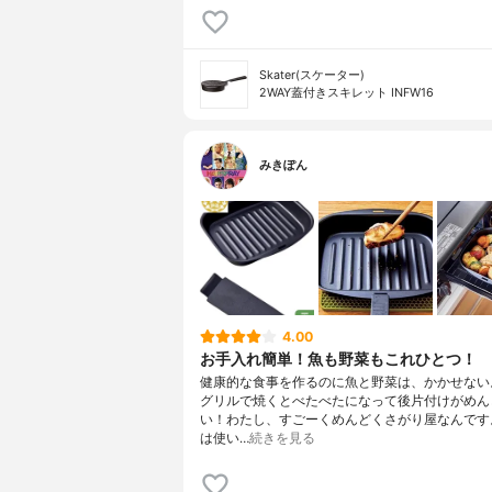
Skater(スケーター)
2WAY蓋付きスキレット INFW16
みきぽん
4.00
お手入れ簡単！魚も野菜もこれひとつ！
健康的な食事を作るのに魚と野菜は、かかせない
グリルで焼くとべたべたになって後片付けがめん
い！わたし、すごーくめんどくさがり屋なんです
は使い…
続きを見る