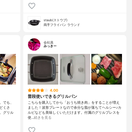
staub(ストウブ)
両手フライパン ラウンド
会社員
みっきー
4.00
普段使いできるグリルパン
。でも、
こちらを購入してから「おうち焼き肉」をすることが増え
どくさ
ました！波形プレートなので余分な脂が落ちてヘルシー♪カ
。グリル
ルビなども美味しくいただけます。付属のグリルプレスを
使…
続きを見る