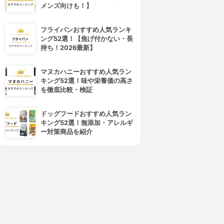
メンズ向けも！】
4位
5位
フライパンおすすめ人気ランキ
ング52選！【焦げ付かない・長
持ち！2026最新】
マヌカハニーおすすめ人気ラン
キング52選！味や栄養価の高さ
を徹底比較・検証
ドッグフードおすすめ人気ラン
キング52選！無添加・アレルギ
APTAIN STAG(キャプテンス
Skater(スケーター)
ー対策商品を紹介
タッグ)
2WAY蓋付きスキレット
スキレット UG−3025
INFW16
3.15
(1)
3.15
(1)
¥403
¥2,090