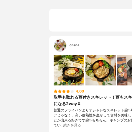
ohana
4.00
取手も取れる蓋付きスキレット！蓋もスキ
になる2way🌷
普通のフライパンよりオシャレなスキレット🤗✨
けじゃなく、高い蓄熱性を生かして食材を美味し
とが出来る好きです🤗✨もちろん、キャンプのお
てい…
続きを見る