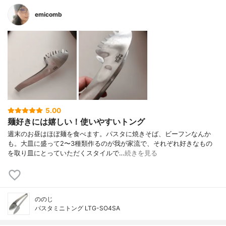
emicomb
5.00
麺好きには嬉しい！使いやすいトング
週末のお昼はほぼ麺を食べます。パスタに焼きそば、ビーフンなんか
も。大皿に盛って2〜3種類作るのが我が家流で、それぞれ好きなもの
を取り皿にとっていただくスタイルで…
続きを見る
ののじ
パスタミニトング LTG-SO4SA