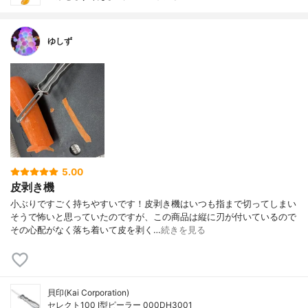
ゆしず
5.00
皮剥き機
小ぶりですごく持ちやすいです！皮剥き機はいつも指まで切ってしまい
そうで怖いと思っていたのですが、この商品は縦に刃が付いているので
その心配がなく落ち着いて皮を剥く…
続きを見る
貝印(Kai Corporation)
セレクト100 I型ピーラー 000DH3001