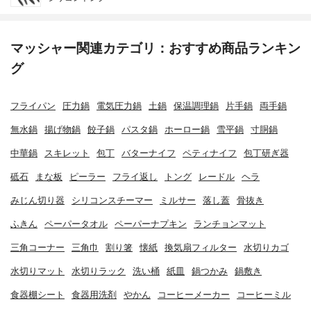
マッシャー関連カテゴリ：おすすめ商品ランキン
グ
フライパン
圧力鍋
電気圧力鍋
土鍋
保温調理鍋
片手鍋
両手鍋
無水鍋
揚げ物鍋
餃子鍋
パスタ鍋
ホーロー鍋
雪平鍋
寸胴鍋
中華鍋
スキレット
包丁
バターナイフ
ペティナイフ
包丁研ぎ器
砥石
まな板
ピーラー
フライ返し
トング
レードル
ヘラ
みじん切り器
シリコンスチーマー
ミルサー
落し蓋
骨抜き
ふきん
ペーパータオル
ペーパーナプキン
ランチョンマット
三角コーナー
三角巾
割り箸
懐紙
換気扇フィルター
水切りカゴ
水切りマット
水切りラック
洗い桶
紙皿
鍋つかみ
鍋敷き
食器棚シート
食器用洗剤
やかん
コーヒーメーカー
コーヒーミル