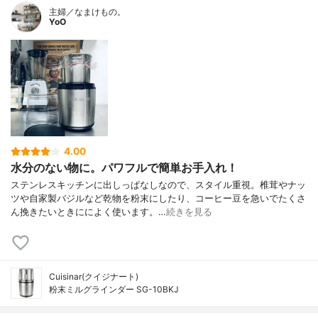
主婦／なまけもの。
YoO
4.00
水分のない物に。パワフルで簡単お手入れ！
ステンレスキッチンに出しっぱなしなので、スタイル重視。椎茸やナッ
ツや自家製バジルなど乾物を粉末にしたり、コーヒー豆を急いでたくさ
ん挽きたいときにによく使います。…
続きを見る
Cuisinar(クイジナート)
粉末ミルグラインダー SG-10BKJ