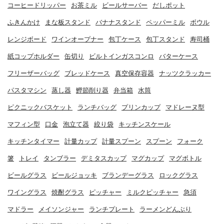
コーヒードリッパー
お茶ミル
ビールサーバー
だしポット
ふきんかけ
まな板スタンド
バナナスタンド
ペッパーミル
ボウル
レンジボード
ワインオープナー
包丁ケース
包丁スタンド
寿司桶
紙コップホルダー
缶切り
ビルトインガスコンロ
バターケース
フリーザーバッグ
ブレッドケース
真空保存容器
ナッツクラッカー
パスタマシン
蒸し器
鰹節削り器
弁当箱
水筒
ピクニックバスケット
ランチバッグ
プリンカップ
マドレーヌ型
マフィン型
口金
泡立て器
絞り袋
キッチンスケール
キッチンタイマー
計量カップ
計量スプーン
スプーン
フォーク
箸
トレイ
タンブラー
デミタスカップ
マグカップ
マグボトル
ビールグラス
ビールジョッキ
ブランデーグラス
ロックグラス
ワイングラス
焼酎グラス
ピッチャー
ミルクピッチャー
急須
マドラー
メイソンジャー
ランチプレート
ラーメンどんぶり