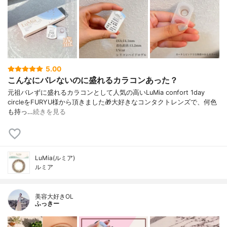
5.00
こんなにバレないのに盛れるカラコンあった？
元祖バレずに盛れるカラコンとして人気の高いLuMia confort 1day
circleをFURYU様から頂きました🎁大好きなコンタクトレンズで、何色
も持っ…
続きを見る
LuMia(ルミア)
ルミア
美容大好きOL
ふっきー