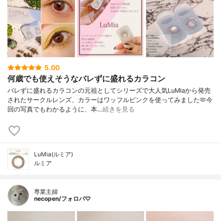
5.00
何歳でも使えそうなバレずに盛れるカラコン
バレずに盛れるカラコンの元祖としてシリーズで大人気LuMiaから発売
されたサークルレンズ、カラーはワッフルピンクを使ってみました🫶今
回の写真でもわかるように、本…
続きを見る
LuMia(ルミア)
ルミア
専業主婦
necopen/フォロバ♡