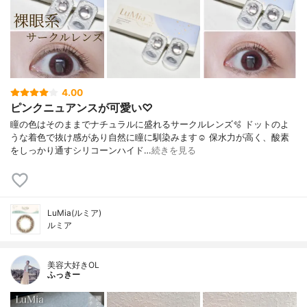
4.00
ピンクニュアンスが可愛い♡
瞳の色はそのままでナチュラルに盛れるサークルレンズ🫧 ドットのよ
うな着色で抜け感があり自然に瞳に馴染みます☺️ 保水力が高く、酸素
をしっかり通すシリコーンハイド…
続きを見る
LuMia(ルミア)
ルミア
美容大好きOL
ふっきー