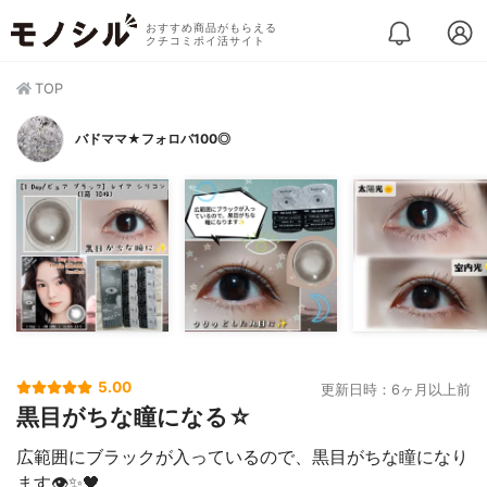
おすすめ商品がもらえる
クチコミポイ活サイト
TOP
バドママ★フォロバ100◎
5.00
更新日時：6ヶ月以上前
黒目がちな瞳になる☆
広範囲にブラックが入っているので、黒目がちな瞳になり
ます👁️✨🖤