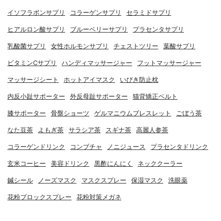
イソフラボンサプリ
コラーゲンサプリ
セラミドサプリ
ヒアルロン酸サプリ
ブルーベリーサプリ
プラセンタサプリ
乳酸菌サプリ
女性ホルモンサプリ
チェストツリー
葉酸サプリ
ビタミンCサプリ
ハンディマッサージャー
フットマッサージャー
マッサージシート
ホットアイマスク
いびき防止枕
内反小趾サポーター
外反母趾サポーター
猫背矯正ベルト
膝サポーター
骨盤ショーツ
ゲルマニウムブレスレット
ごぼう茶
なた豆茶
よもぎ茶
サラシア茶
スギナ茶
高麗人参茶
コラーゲンドリンク
コンブチャ
ノニジュース
プラセンタドリンク
玄米コーヒー
美容ドリンク
黒酢にんにく
ネッククーラー
鍼シール
ノーズマスク
マスクスプレー
保湿マスク
洗眼薬
花粉ブロックスプレー
花粉対策メガネ