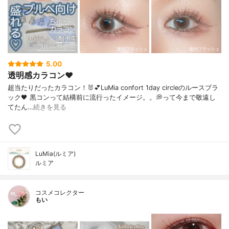
5.00
透明感カラコン♥︎
超当たりだったカラコン！🐰💕LuMia confort 1day circleのルースブラ
ック🖤 黒コンって結構前に流行ったイメージ。。💭って今まで敬遠し
てたん…
続きを見る
LuMia(ルミア)
ルミア
コスメコレクター
もい