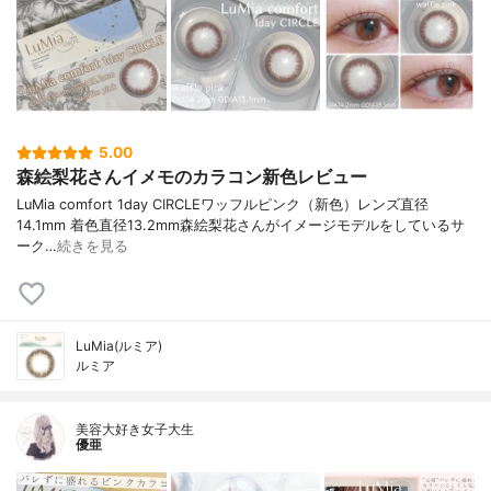
5.00
森絵梨花さんイメモのカラコン新色レビュー
LuMia comfort 1day CIRCLEワッフルピンク（新色）レンズ直径
14.1mm 着色直径13.2mm森絵梨花さんがイメージモデルをしているサ
ーク…
続きを見る
LuMia(ルミア)
ルミア
美容大好き女子大生
優亜