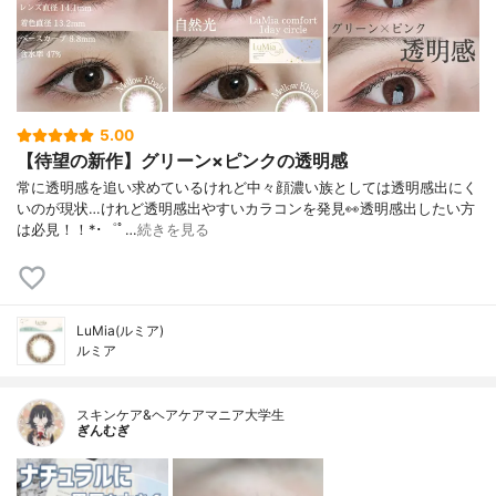
5.00
【待望の新作】グリーン×ピンクの透明感⁡
常に透明感を追い求めているけれど⁡中々顔濃い族としては透明感出にく
いのが現状…⁡⁡けれど透明感出やすいカラコンを発見👀⁡透明感出したい方
は必見！！⁡⁡⁡*･゜ﾟ…
続きを見る
LuMia(ルミア)
ルミア
スキンケア&ヘアケアマニア大学生
ぎんむぎ