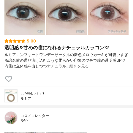
5.00
透明感＆甘めの瞳になれるナチュラルカラコン♡
ルミアコンフォートワンデーサークルの新色メロウカーキが可愛いすぎ
る🫠名前の通り溶け込むような柔らかい印象のフチで瞳の透明感UP🤍
内側は立体感を出しつつナチュラル…
続きを見る
LuMia(ルミア)
ルミア
コスメコレクター
もい