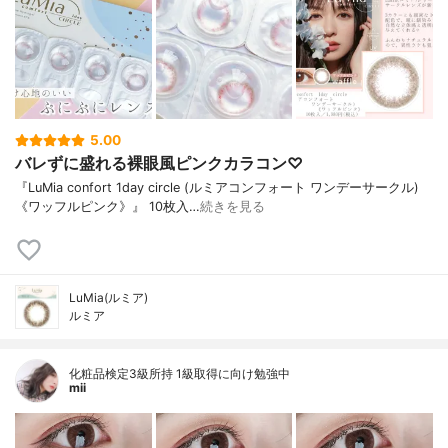
5.00
バレずに盛れる裸眼風ピンクカラコン♡
『LuMia confort 1day circle (ルミアコンフォート ワンデーサークル)
《ワッフルピンク》』 10枚入…
続きを見る
LuMia(ルミア)
ルミア
化粧品検定3級所持 1級取得に向け勉強中
mii