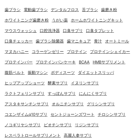
歯ブラシ
電動歯ブラシ
デンタルフロス
舌ブラシ
歯磨き粉
ホワイトニング歯磨き粉
うがい薬
ホームホワイトニングキット
マウスウォッシュ
口腔洗浄器
口臭サプリ
口臭タブレット
口臭チェッカー
歯ブラシ除菌器
歯マニキュア
青汁
オートミール
マヌカハニー
コラーゲンゼリー
プロテイン
プロテインシェイカー
プロテインバー
プロテインパンケーキ
BCAA
HMBサプリメント
腹筋ベルト
振動マシン
ボディスーツ
ダイエットスリッパ
ヒップアップショーツ
酵素サプリ
イヌリンサプリ
ラクトフェリンサプリ
すっぽんサプリ
にんにくサプリ
アスタキサンチンサプリ
オルニチンサプリ
グリシンサプリ
コエンザイムq10サプリ
セントジョーンズワート
チロシンサプリ
ノコギリヤシサプリ
ビオチンサプリ
リジンサプリ
レスベラトロールサプリメント
高麗人参サプリ