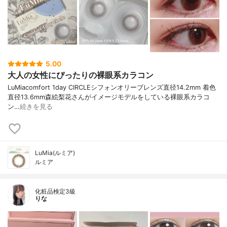
5.00
大人の女性にぴったりの裸眼系カラコン
LuMiacomfort 1day CIRCLEシフォンオリーブレンズ直径14.2mm 着色
直径13.6mm森絵梨花さんがイメージモデルをしている裸眼系カラコ
ン…
続きを見る
LuMia(ルミア)
ルミア
化粧品検定3級
りな