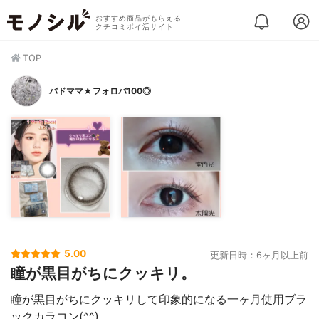
おすすめ商品がもらえる
クチコミポイ活サイト
TOP
バドママ★フォロバ100◎
5.00
更新日時：6ヶ月以上前
瞳が黒目がちにクッキリ。
瞳が黒目がちにクッキリして印象的になる一ヶ月使用ブラ
ックカラコン(⁠^⁠^⁠)