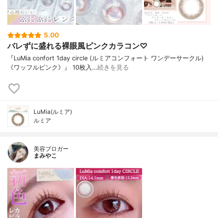
5.00
バレずに盛れる裸眼風ピンクカラコン♡
『LuMia confort 1day circle (ルミアコンフォート ワンデーサークル)
《ワッフルピンク》』 10枚入…
続きを見る
LuMia(ルミア)
ルミア
美容ブロガー
まみやこ