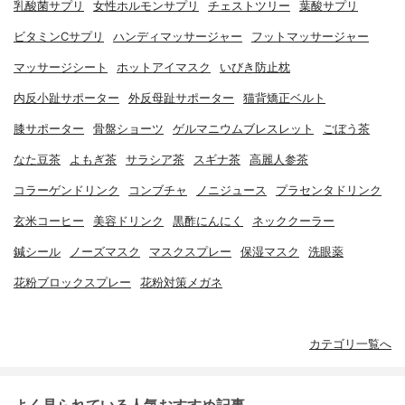
乳酸菌サプリ
女性ホルモンサプリ
チェストツリー
葉酸サプリ
ビタミンCサプリ
ハンディマッサージャー
フットマッサージャー
マッサージシート
ホットアイマスク
いびき防止枕
内反小趾サポーター
外反母趾サポーター
猫背矯正ベルト
膝サポーター
骨盤ショーツ
ゲルマニウムブレスレット
ごぼう茶
なた豆茶
よもぎ茶
サラシア茶
スギナ茶
高麗人参茶
コラーゲンドリンク
コンブチャ
ノニジュース
プラセンタドリンク
玄米コーヒー
美容ドリンク
黒酢にんにく
ネッククーラー
鍼シール
ノーズマスク
マスクスプレー
保湿マスク
洗眼薬
花粉ブロックスプレー
花粉対策メガネ
カテゴリ一覧へ
よく見られている人気おすすめ記事