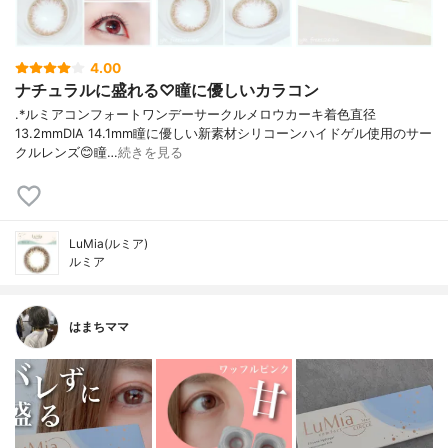
4.00
ナチュラルに盛れる♡瞳に優しいカラコン
︎.*ルミアコンフォートワンデーサークル⁡メロウカーキ着色直径
13.2mmDIA 14.1mm⁡瞳に優しい新素材シリコーンハイドゲル使用のサー
クルレンズ😊⁡瞳…
続きを見る
LuMia(ルミア)
ルミア
はまちママ