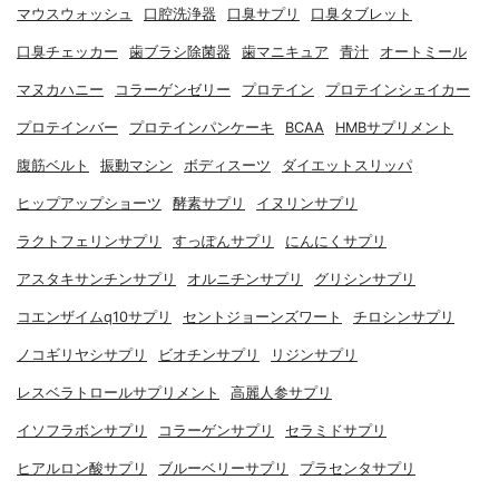
マウスウォッシュ
口腔洗浄器
口臭サプリ
口臭タブレット
口臭チェッカー
歯ブラシ除菌器
歯マニキュア
青汁
オートミール
マヌカハニー
コラーゲンゼリー
プロテイン
プロテインシェイカー
プロテインバー
プロテインパンケーキ
BCAA
HMBサプリメント
腹筋ベルト
振動マシン
ボディスーツ
ダイエットスリッパ
ヒップアップショーツ
酵素サプリ
イヌリンサプリ
ラクトフェリンサプリ
すっぽんサプリ
にんにくサプリ
アスタキサンチンサプリ
オルニチンサプリ
グリシンサプリ
コエンザイムq10サプリ
セントジョーンズワート
チロシンサプリ
ノコギリヤシサプリ
ビオチンサプリ
リジンサプリ
レスベラトロールサプリメント
高麗人参サプリ
イソフラボンサプリ
コラーゲンサプリ
セラミドサプリ
ヒアルロン酸サプリ
ブルーベリーサプリ
プラセンタサプリ