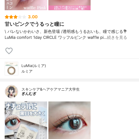
3.00
甘いピンクでうるっと瞳に
\ バレないかわいさ、新色登場 /⁡透明感もうるおいも、瞳で感じる⁡⁡💐
LuMia comfort 1day CIRCLE ワッフルピンク waffle pi…
続きを見る
LuMia(ルミア)
ルミア
スキンケア&ヘアケアマニア大学生
ぎんむぎ