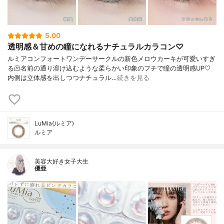
5.00
透明感＆甘めの瞳になれるナチュラルカラコン♡
ルミアコンフォートワンデーサークルの新色メロウカーキが可愛いすぎ
る🫠名前の通り溶け込むような柔らかい印象のフチで瞳の透明感UP🤍
内側は立体感を出しつつナチュラル…
続きを見る
LuMia(ルミア)
ルミア
美容大好き女子大生
優亜