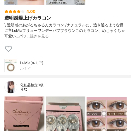
4.00
透明感爆上げカラコン
\ 透明感のあがるちゅるんカラコン /⁡ナチュラルに、透き通るような目
に⁡⁡⁡💐LuMiaフリューワンデーパフブラウン⁡⁡このカラコン、めちゃくちゃ
可愛い…パフ…
続きを見る
LuMia(ルミア)
ルミア
化粧品検定3級
りな