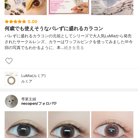
5.00
何歳でも使えそうなバレずに盛れるカラコン
バレずに盛れるカラコンの元祖としてシリーズで大人気LuMiaから発売
されたサークルレンズ、カラーはワッフルピンクを使ってみました🫶今
回の写真でもわかるように、本…
続きを見る
LuMia(ルミア)
ルミア
専業主婦
necopen/フォロバ♡