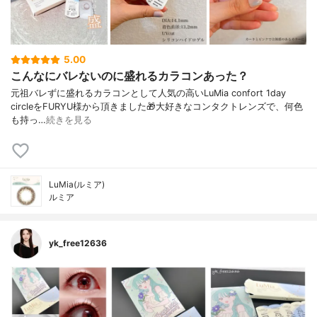
5.00
こんなにバレないのに盛れるカラコンあった？
元祖バレずに盛れるカラコンとして人気の高いLuMia confort 1day
circleをFURYU様から頂きました🎁大好きなコンタクトレンズで、何色
も持っ…
続きを見る
LuMia(ルミア)
ルミア
yk_free12636