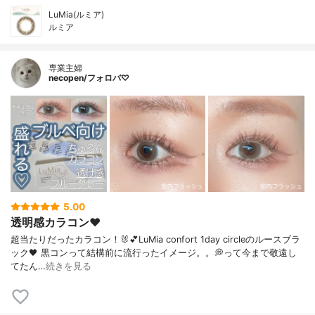
LuMia(ルミア)
ルミア
専業主婦
necopen/フォロバ♡
5.00
透明感カラコン♥︎
超当たりだったカラコン！🐰💕LuMia confort 1day circleのルースブラ
ック🖤 黒コンって結構前に流行ったイメージ。。💭って今まで敬遠し
てたん…
続きを見る