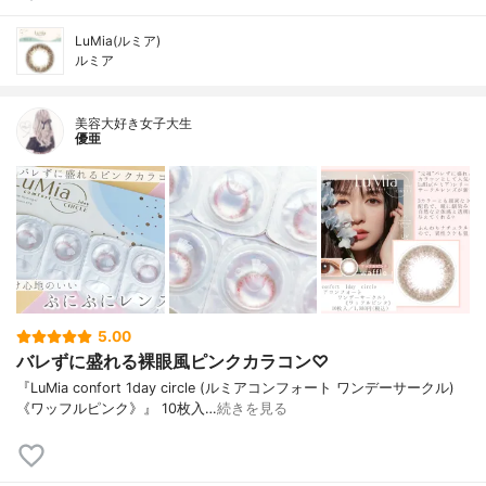
LuMia(ルミア)
ルミア
美容大好き女子大生
優亜
5.00
バレずに盛れる裸眼風ピンクカラコン♡
『LuMia confort 1day circle (ルミアコンフォート ワンデーサークル)
《ワッフルピンク》』 10枚入…
続きを見る