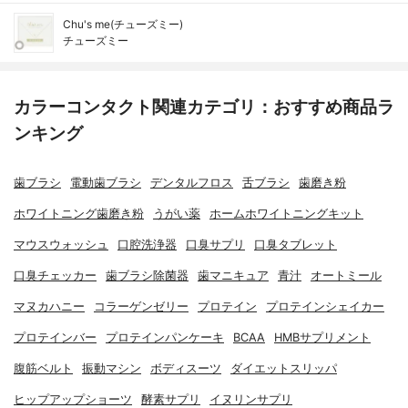
Chu's me(チューズミー)
チューズミー
カラーコンタクト関連カテゴリ：おすすめ商品ラ
ンキング
歯ブラシ
電動歯ブラシ
デンタルフロス
舌ブラシ
歯磨き粉
ホワイトニング歯磨き粉
うがい薬
ホームホワイトニングキット
マウスウォッシュ
口腔洗浄器
口臭サプリ
口臭タブレット
口臭チェッカー
歯ブラシ除菌器
歯マニキュア
青汁
オートミール
マヌカハニー
コラーゲンゼリー
プロテイン
プロテインシェイカー
プロテインバー
プロテインパンケーキ
BCAA
HMBサプリメント
腹筋ベルト
振動マシン
ボディスーツ
ダイエットスリッパ
ヒップアップショーツ
酵素サプリ
イヌリンサプリ