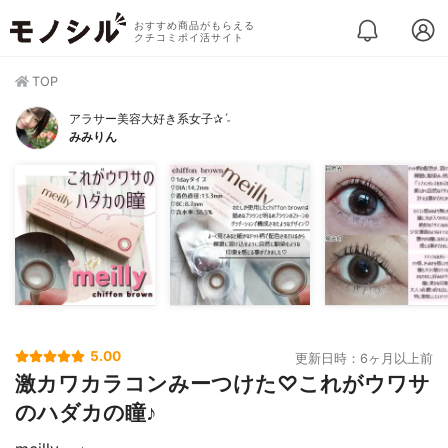
おすすめ商品がもらえる
クチコミポイ活サイト
TOP
アラサー美容大好き系女子✰ˊ˗
みみりん
5.00
更新日時：6ヶ月以上前
激カワカラコンみーつけた♡これがウワサ
のハダカの瞳♪