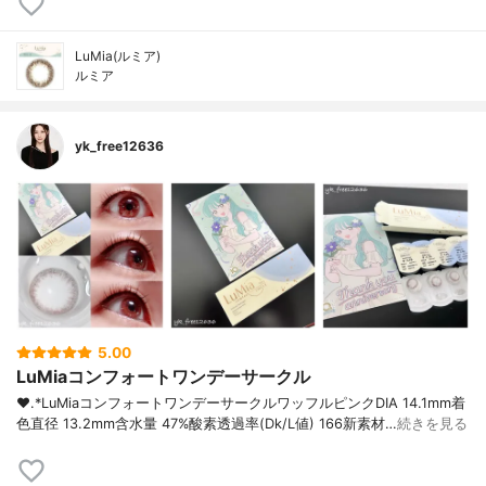
LuMia(ルミア)
ルミア
yk_free12636
5.00
LuMiaコンフォートワンデーサークル
❤︎.*⁡LuMiaコンフォートワンデーサークルワッフルピンク⁡DIA 14.1mm着
色直径 13.2mm含水量 47%酸素透過率(Dk/L値) 166⁡新素材…
続きを見る