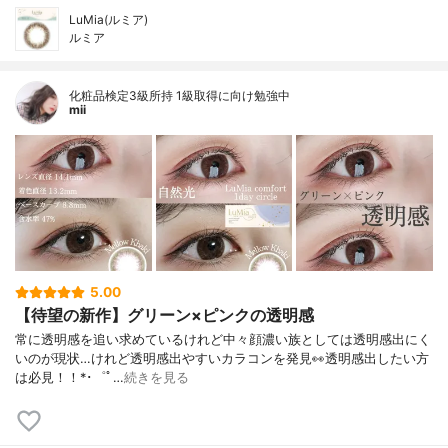
LuMia(ルミア)
ルミア
化粧品検定3級所持 1級取得に向け勉強中
mii
5.00
【待望の新作】グリーン×ピンクの透明感⁡
常に透明感を追い求めているけれど⁡中々顔濃い族としては透明感出にく
いのが現状…⁡⁡けれど透明感出やすいカラコンを発見👀⁡透明感出したい方
は必見！！⁡⁡⁡*･゜ﾟ…
続きを見る