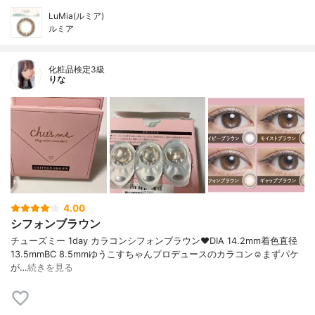
LuMia(ルミア)
ルミア
化粧品検定3級
りな
4.00
シフォンブラウン
チューズミー 1day カラコンシフォンブラウン❤️DIA 14.2mm着色直径
13.5mmBC 8.5mmゆうこすちゃんプロデュースのカラコン☺️まずパケ
が…
続きを見る