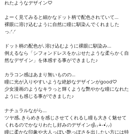
れたようなデザイン♡
よーく見てみると細かなドット柄で配色されていて…
裸眼に溶け込むように自然に瞳に馴染んでくれました
っ.ᐟ.ᐟ
ドット柄の配色が､溶け込むように裸眼に馴染み…
例えるなら「シフォンドレスをかぶせたような柔らかく自
然なデザイン」を体感する事ができました♪
カラコン感はあまり無いものの…
瞳に光が入りやすいような絶妙なデザインがgood♡
少女漫画のようなキラっと輝くような艷やかな瞳になれた
ようにも感じる事ができました♪
ナチュラルながら…
ツヤ感､きらめきを感じさせてくれるし瞳も大きく魅せて
くれるのでかなりわたし好みのデザインദ്ദി⸝⸝•̀֊•́⸝⸝)
瞳に柔かな印象や大人っぽい艶っぽさを出したい方には特