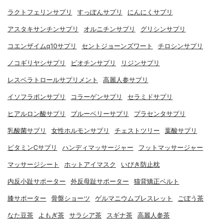
ラクトフェリンサプリ
すっぽんサプリ
にんにくサプリ
アスタキサンチンサプリ
オルニチンサプリ
グリシンサプリ
コエンザイムq10サプリ
セントジョーンズワート
チロシンサプリ
ノコギリヤシサプリ
ビオチンサプリ
リジンサプリ
レスベラトロールサプリメント
高麗人参サプリ
イソフラボンサプリ
コラーゲンサプリ
セラミドサプリ
ヒアルロン酸サプリ
ブルーベリーサプリ
プラセンタサプリ
乳酸菌サプリ
女性ホルモンサプリ
チェストツリー
葉酸サプリ
ビタミンCサプリ
ハンディマッサージャー
フットマッサージャー
マッサージシート
ホットアイマスク
いびき防止枕
内反小趾サポーター
外反母趾サポーター
猫背矯正ベルト
膝サポーター
骨盤ショーツ
ゲルマニウムブレスレット
ごぼう茶
なた豆茶
よもぎ茶
サラシア茶
スギナ茶
高麗人参茶