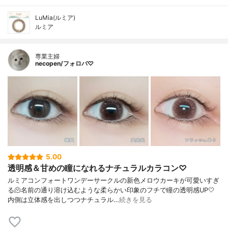
LuMia(ルミア)
ルミア
専業主婦
necopen/フォロバ♡
5.00
透明感＆甘めの瞳になれるナチュラルカラコン♡
ルミアコンフォートワンデーサークルの新色メロウカーキが可愛いすぎ
る🫠名前の通り溶け込むような柔らかい印象のフチで瞳の透明感UP🤍
内側は立体感を出しつつナチュラル…
続きを見る