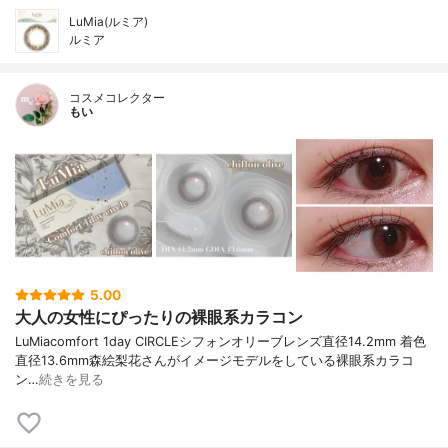
LuMia(ルミア)
ルミア
コスメコレクター
もい
5.00
大人の女性にぴったりの裸眼系カラコン
LuMiacomfort 1day CIRCLEシフォンオリーブレンズ直径14.2mm 着色
直径13.6mm森絵梨花さんがイメージモデルをしている裸眼系カラコ
ン…
続きを見る