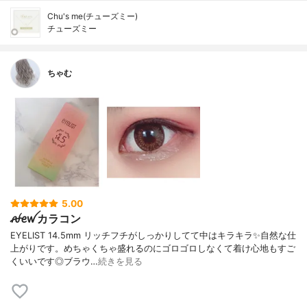
Chu's me(チューズミー)
チューズミー
ちゃむ
5.00
‪ꫛꫀꪝカラコン
EYELIST 14.5mm リッチフチがしっかりしてて中はキラキラ✨自然な仕
上がりです。めちゃくちゃ盛れるのにゴロゴロしなくて着け心地もすご
くいいです◎ブラウ…
続きを見る