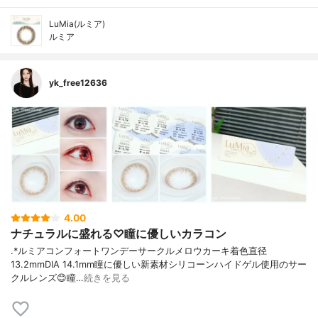
LuMia(ルミア)
ルミア
yk_free12636
4.00
ナチュラルに盛れる♡瞳に優しいカラコン
︎.*ルミアコンフォートワンデーサークル⁡メロウカーキ着色直径
13.2mmDIA 14.1mm⁡瞳に優しい新素材シリコーンハイドゲル使用のサー
クルレンズ😊⁡瞳…
続きを見る