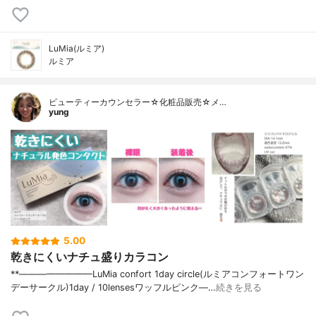
LuMia(ルミア)
ルミア
ビューティーカウンセラー☆化粧品販売☆メ…
yung
5.00
乾きにくいナチュ盛りカラコン
**————————⁡LuMia confort 1day circle(ルミアコンフォートワン
デーサークル)⁡1day / 10lensesワッフルピンク⁡—…
続きを見る