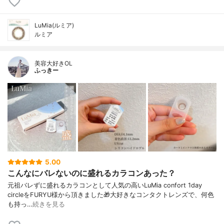
LuMia(ルミア)
ルミア
美容大好きOL
ふっきー
5.00
こんなにバレないのに盛れるカラコンあった？
元祖バレずに盛れるカラコンとして人気の高いLuMia confort 1day
circleをFURYU様から頂きました🎁大好きなコンタクトレンズで、何色
も持っ…
続きを見る