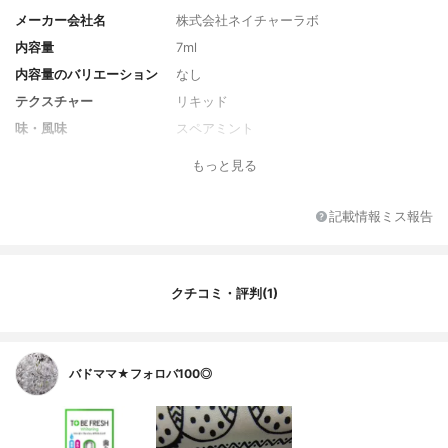
メーカー会社名
株式会社ネイチャーラボ
内容量
7ml
内容量のバリエーション
なし
テクスチャー
リキッド
味・風味
スペアミント
風味のバリエーション
なし
もっと見る
初回限定価格
なし
全成分
基剤:水/湿潤剤:フミン酸、グリセリン/清掃
記載情報ミス報告
助剤:PEG-8/収れん剤:塩化Na/清掃助剤:ポ
リリン酸Na/吸着剤:ゼオライト/コーティン
グ剤:キトサン/湿潤剤:スイカズラエキス/光
沢剤:シルク/粘結剤:キサンタンガム、カル
クチコミ・評判(1)
ボキシメチルセルロース/矯味剤:デキストリ
ン/清掃助剤:パパイン/洗浄剤:ムクロジエキ
ス/光沢剤:パール/湿潤剤:尿素、グルタミン
酸/pH調整剤:酒石酸、炭酸K/安定剤:EDTA-
バドママ★フォロバ100◎
2Na/保存剤:安息香酸Na/可溶化剤:PEG-40
水添ヒマシ油/酸化防止剤:エリソルビン酸N
a/溶剤:BG、エタノール/清涼剤:ハッカ油/甘
味剤:アセスルファムK、サッカリンNa、キ