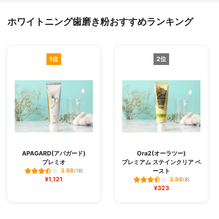
ホワイトニング歯磨き粉おすすめランキング
1位
2位
APAGARD(アパガード)
Ora2(オーラツー)
プレミオ
プレミアム ステインクリア ペ
ースト
3.98
(18)
¥1,121
3.98
(8)
¥323