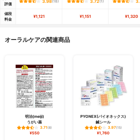
3.98
(18)
3.72
(1)
3
評価
値段
¥1,121
¥1,151
¥1,320
料金
オーラルケアの関連商品
明治(meiji)
PYONEX(パイオネックス)
うがい薬
鍼シール
3.71
3.97
(8)
(15)
¥550
¥1,760