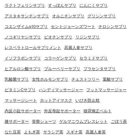
ラクトフェリンサプリ
すっぽんサプリ
にんにくサプリ
アスタキサンチンサプリ
オルニチンサプリ
グリシンサプリ
コエンザイムq10サプリ
セントジョーンズワート
チロシンサプリ
ノコギリヤシサプリ
ビオチンサプリ
リジンサプリ
レスベラトロールサプリメント
高麗人参サプリ
イソフラボンサプリ
コラーゲンサプリ
セラミドサプリ
ヒアルロン酸サプリ
ブルーベリーサプリ
プラセンタサプリ
乳酸菌サプリ
女性ホルモンサプリ
チェストツリー
葉酸サプリ
ビタミンCサプリ
ハンディマッサージャー
フットマッサージャー
マッサージシート
ホットアイマスク
いびき防止枕
内反小趾サポーター
外反母趾サポーター
猫背矯正ベルト
膝サポーター
骨盤ショーツ
ゲルマニウムブレスレット
ごぼう茶
なた豆茶
よもぎ茶
サラシア茶
スギナ茶
高麗人参茶