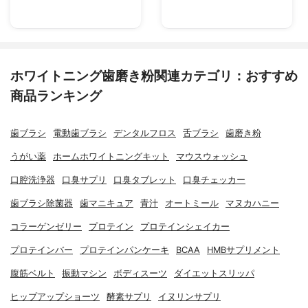
ホワイトニング歯磨き粉関連カテゴリ：おすすめ
商品ランキング
歯ブラシ
電動歯ブラシ
デンタルフロス
舌ブラシ
歯磨き粉
うがい薬
ホームホワイトニングキット
マウスウォッシュ
口腔洗浄器
口臭サプリ
口臭タブレット
口臭チェッカー
歯ブラシ除菌器
歯マニキュア
青汁
オートミール
マヌカハニー
コラーゲンゼリー
プロテイン
プロテインシェイカー
プロテインバー
プロテインパンケーキ
BCAA
HMBサプリメント
腹筋ベルト
振動マシン
ボディスーツ
ダイエットスリッパ
ヒップアップショーツ
酵素サプリ
イヌリンサプリ