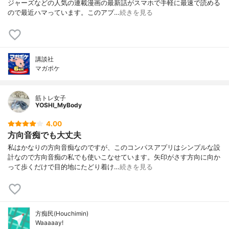
ジャーズなどの人気の連載漫画の最新話がスマホで手軽に最速で読める
ので最近ハマっています。このアプ…
続きを見る
講談社
マガポケ
筋トレ女子
YOSHI_MyBody
4.00
方向音痴でも大丈夫
私はかなりの方向音痴なのですが、このコンパスアプリはシンプルな設
計なので方向音痴の私でも使いこなせています。矢印がさす方向に向か
って歩くだけで目的地にたどり着け…
続きを見る
方痴民(Houchimin)
Waaaaay!