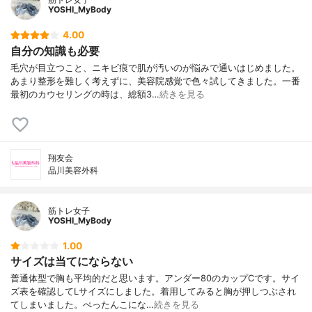
YOSHI_MyBody
4.00
自分の知識も必要
毛穴が目立つこと、ニキビ痕で肌が汚いのが悩みで通いはじめました。
あまり整形を難しく考えずに、美容院感覚で色々試してきました。一番
最初のカウセリングの時は、総額3…
続きを見る
翔友会
品川美容外科
筋トレ女子
YOSHI_MyBody
1.00
サイズは当てにならない
普通体型で胸も平均的だと思います。アンダー80のカップCです。サイ
ズ表を確認してLサイズにしました。着用してみると胸が押しつぶされ
てしまいました。ぺったんこにな…
続きを見る