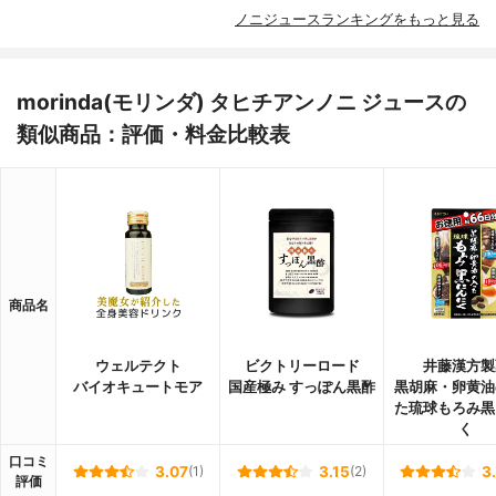
ノニジュースランキングをもっと見る
morinda(モリンダ) タヒチアンノニ ジュースの
類似商品：評価・料金比較表
商品名
ウェルテクト
ビクトリーロード
井藤漢方製
バイオキュートモア
国産極み すっぽん黒酢
黒胡麻・卵黄油
た琉球もろみ黒
く
口コミ
3.07
(1)
3.15
(2)
3
評価