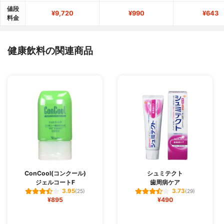
値段
¥9,720
¥990
¥643
料金
健康飲料の関連商品
ConCool(コンクール)
シュミテクト
ジェルコートF
歯周病ケア
3.95
3.73
(25)
(29)
¥895
¥490