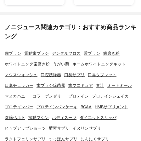
ノニジュース関連カテゴリ：おすすめ商品ランキ
ング
歯ブラシ
電動歯ブラシ
デンタルフロス
舌ブラシ
歯磨き粉
ホワイトニング歯磨き粉
うがい薬
ホームホワイトニングキット
マウスウォッシュ
口腔洗浄器
口臭サプリ
口臭タブレット
口臭チェッカー
歯ブラシ除菌器
歯マニキュア
青汁
オートミール
マヌカハニー
コラーゲンゼリー
プロテイン
プロテインシェイカー
プロテインバー
プロテインパンケーキ
BCAA
HMBサプリメント
腹筋ベルト
振動マシン
ボディスーツ
ダイエットスリッパ
ヒップアップショーツ
酵素サプリ
イヌリンサプリ
ラクトフェリンサプリ
すっぽんサプリ
にんにくサプリ