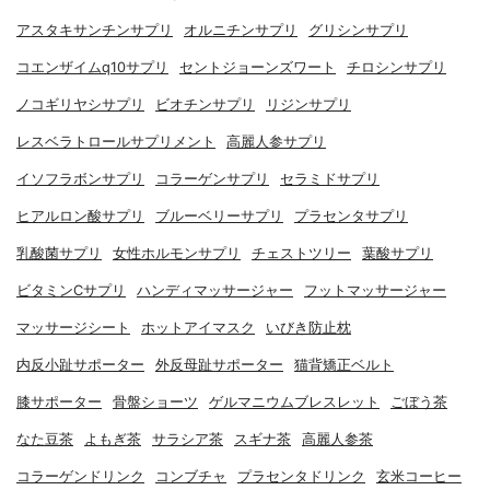
アスタキサンチンサプリ
オルニチンサプリ
グリシンサプリ
コエンザイムq10サプリ
セントジョーンズワート
チロシンサプリ
ノコギリヤシサプリ
ビオチンサプリ
リジンサプリ
レスベラトロールサプリメント
高麗人参サプリ
イソフラボンサプリ
コラーゲンサプリ
セラミドサプリ
ヒアルロン酸サプリ
ブルーベリーサプリ
プラセンタサプリ
乳酸菌サプリ
女性ホルモンサプリ
チェストツリー
葉酸サプリ
ビタミンCサプリ
ハンディマッサージャー
フットマッサージャー
マッサージシート
ホットアイマスク
いびき防止枕
内反小趾サポーター
外反母趾サポーター
猫背矯正ベルト
膝サポーター
骨盤ショーツ
ゲルマニウムブレスレット
ごぼう茶
なた豆茶
よもぎ茶
サラシア茶
スギナ茶
高麗人参茶
コラーゲンドリンク
コンブチャ
プラセンタドリンク
玄米コーヒー