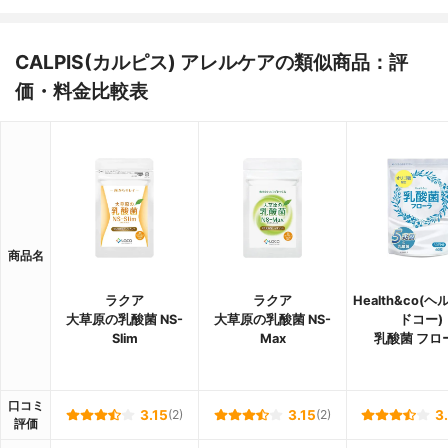
CALPIS(カルピス) アレルケアの類似商品：評
価・料金比較表
商品名
ラクア
ラクア
Health&co(
大草原の乳酸菌 NS-
大草原の乳酸菌 NS-
ドコー)
Slim
Max
乳酸菌 フロ
口コミ
3.15
(2)
3.15
(2)
3
評価