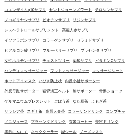
コエンザイムq10サプリ
セントジョーンズワート
チロシンサプリ
ノコギリヤシサプリ
ビオチンサプリ
リジンサプリ
レスベラトロールサプリメント
高麗人参サプリ
イソフラボンサプリ
コラーゲンサプリ
セラミドサプリ
ヒアルロン酸サプリ
ブルーベリーサプリ
プラセンタサプリ
女性ホルモンサプリ
チェストツリー
葉酸サプリ
ビタミンCサプリ
ハンディマッサージャー
フットマッサージャー
マッサージシート
ホットアイマスク
いびき防止枕
内反小趾サポーター
外反母趾サポーター
猫背矯正ベルト
膝サポーター
骨盤ショーツ
ゲルマニウムブレスレット
ごぼう茶
なた豆茶
よもぎ茶
サラシア茶
スギナ茶
高麗人参茶
コラーゲンドリンク
コンブチャ
ノニジュース
プラセンタドリンク
玄米コーヒー
美容ドリンク
黒酢にんにく
ネッククーラー
鍼シール
ノーズマスク