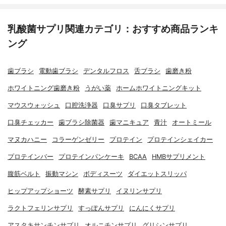
乳酸菌サプリ関連カテゴリ：おすすめ商品ランキ
ング
歯ブラシ
電動歯ブラシ
デンタルフロス
舌ブラシ
歯磨き粉
ホワイトニング歯磨き粉
うがい薬
ホームホワイトニングキット
マウスウォッシュ
口腔洗浄器
口臭サプリ
口臭タブレット
口臭チェッカー
歯ブラシ除菌器
歯マニキュア
青汁
オートミール
マヌカハニー
コラーゲンゼリー
プロテイン
プロテインシェイカー
プロテインバー
プロテインパンケーキ
BCAA
HMBサプリメント
腹筋ベルト
振動マシン
ボディスーツ
ダイエットスリッパ
ヒップアップショーツ
酵素サプリ
イヌリンサプリ
ラクトフェリンサプリ
すっぽんサプリ
にんにくサプリ
アスタキサンチンサプリ
オルニチンサプリ
グリシンサプリ