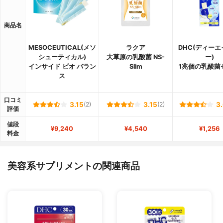
商品名
MESOCEUTICAL(メソ
ラクア
DHC(ディー
シューティカル)
大草原の乳酸菌 NS-
ー)
インサイド ビオ バラン
Slim
1兆個の乳酸菌
ス
口コミ
3.15
(2)
3.15
(2)
3
評価
値段
¥9,240
¥4,540
¥1,256
料金
美容系サプリメントの関連商品