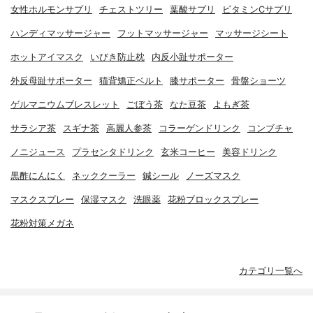
女性ホルモンサプリ
チェストツリー
葉酸サプリ
ビタミンCサプリ
ハンディマッサージャー
フットマッサージャー
マッサージシート
ホットアイマスク
いびき防止枕
内反小趾サポーター
外反母趾サポーター
猫背矯正ベルト
膝サポーター
骨盤ショーツ
ゲルマニウムブレスレット
ごぼう茶
なた豆茶
よもぎ茶
サラシア茶
スギナ茶
高麗人参茶
コラーゲンドリンク
コンブチャ
ノニジュース
プラセンタドリンク
玄米コーヒー
美容ドリンク
黒酢にんにく
ネッククーラー
鍼シール
ノーズマスク
マスクスプレー
保湿マスク
洗眼薬
花粉ブロックスプレー
花粉対策メガネ
カテゴリ一覧へ