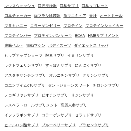
マウスウォッシュ
口腔洗浄器
口臭サプリ
口臭タブレット
口臭チェッカー
歯ブラシ除菌器
歯マニキュア
青汁
オートミール
マヌカハニー
コラーゲンゼリー
プロテイン
プロテインシェイカー
プロテインバー
プロテインパンケーキ
BCAA
HMBサプリメント
腹筋ベルト
振動マシン
ボディスーツ
ダイエットスリッパ
ヒップアップショーツ
酵素サプリ
イヌリンサプリ
ラクトフェリンサプリ
すっぽんサプリ
にんにくサプリ
アスタキサンチンサプリ
オルニチンサプリ
グリシンサプリ
コエンザイムq10サプリ
セントジョーンズワート
チロシンサプリ
ノコギリヤシサプリ
ビオチンサプリ
リジンサプリ
レスベラトロールサプリメント
高麗人参サプリ
イソフラボンサプリ
コラーゲンサプリ
セラミドサプリ
ヒアルロン酸サプリ
ブルーベリーサプリ
プラセンタサプリ