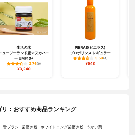
生活の木
PIERAS(ピエラス)
ニュージーランド産マヌカハニ
プロポリンス レギュラー
ー UMF10+
3.59
(4)
¥548
3.76
(9)
¥3,240
ゴリ：おすすめ商品ランキング
舌ブラシ
歯磨き粉
ホワイトニング歯磨き粉
うがい薬