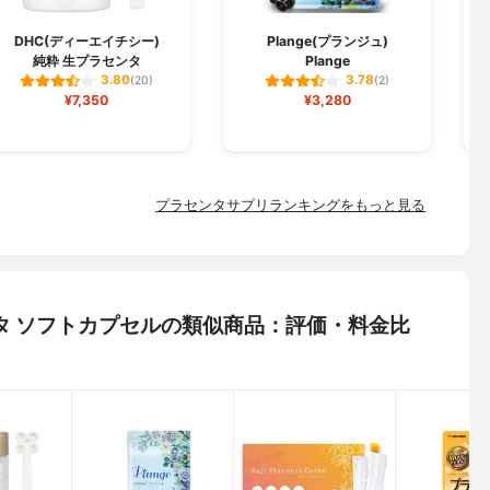
DHC(ディーエイチシー)
Plange(プランジュ)
純粋 生プラセンタ
Plange
3.80
3.78
(20)
(2)
¥7,350
¥3,280
プラセンタサプリランキングをもっと見る
タ ソフトカプセルの類似商品：評価・料金比