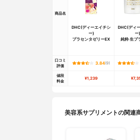
商品名
DHC(ディーエイチシ
DHC(ディ
ー)
ー
プラセンタゼリーEX
純粋 生プ
口コミ
3.84
(9)
評価
値段
¥1,239
¥7,3
料金
美容系サプリメントの関連