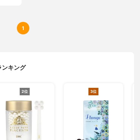
1
ランキング
2位
3位