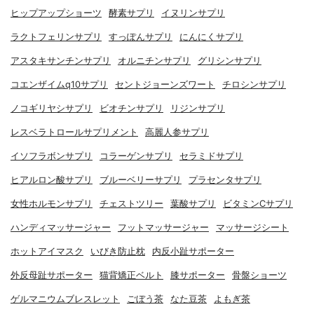
ヒップアップショーツ
酵素サプリ
イヌリンサプリ
ラクトフェリンサプリ
すっぽんサプリ
にんにくサプリ
アスタキサンチンサプリ
オルニチンサプリ
グリシンサプリ
コエンザイムq10サプリ
セントジョーンズワート
チロシンサプリ
ノコギリヤシサプリ
ビオチンサプリ
リジンサプリ
レスベラトロールサプリメント
高麗人参サプリ
イソフラボンサプリ
コラーゲンサプリ
セラミドサプリ
ヒアルロン酸サプリ
ブルーベリーサプリ
プラセンタサプリ
女性ホルモンサプリ
チェストツリー
葉酸サプリ
ビタミンCサプリ
ハンディマッサージャー
フットマッサージャー
マッサージシート
ホットアイマスク
いびき防止枕
内反小趾サポーター
外反母趾サポーター
猫背矯正ベルト
膝サポーター
骨盤ショーツ
ゲルマニウムブレスレット
ごぼう茶
なた豆茶
よもぎ茶