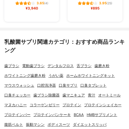
3.65
3.95
(4)
(25)
¥3,940
¥895
乳酸菌サプリ関連カテゴリ：おすすめ商品ランキ
ング
歯ブラシ
電動歯ブラシ
デンタルフロス
舌ブラシ
歯磨き粉
ホワイトニング歯磨き粉
うがい薬
ホームホワイトニングキット
マウスウォッシュ
口腔洗浄器
口臭サプリ
口臭タブレット
口臭チェッカー
歯ブラシ除菌器
歯マニキュア
青汁
オートミール
マヌカハニー
コラーゲンゼリー
プロテイン
プロテインシェイカー
プロテインバー
プロテインパンケーキ
BCAA
HMBサプリメント
腹筋ベルト
振動マシン
ボディスーツ
ダイエットスリッパ