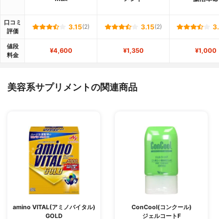
口コミ
3.15
(2)
3.15
(2)
3
評価
値段
¥4,600
¥1,350
¥1,000
料金
美容系サプリメントの関連商品
amino VITAL(アミノバイタル)
ConCool(コンクール)
GOLD
ジェルコートF