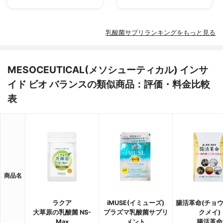
乳酸菌サプリランキングをもっと見る
MESOCEUTICAL(メソシューティカル) インサ
イド ビオ バランスの類似商品：評価・料金比較
表
商品名
ラクア
iMUSE(イミューズ)
腸活革命(チョ
大草原の乳酸菌 NS-
プラズマ乳酸菌サプリ
クメイ)
Max
メント
腸活革命