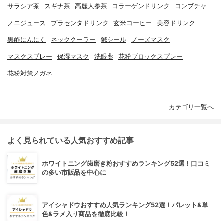
サラシア茶
スギナ茶
高麗人参茶
コラーゲンドリンク
コンブチャ
ノニジュース
プラセンタドリンク
玄米コーヒー
美容ドリンク
黒酢にんにく
ネッククーラー
鍼シール
ノーズマスク
マスクスプレー
保湿マスク
洗眼薬
花粉ブロックスプレー
花粉対策メガネ
カテゴリ一覧へ
よく見られている人気おすすめ記事
ホワイトニング歯磨き粉おすすめランキング52選！口コミ
の多い市販品を中心に
アイシャドウおすすめ人気ランキング52選！パレット&単
色&ラメ入り商品を徹底比較！