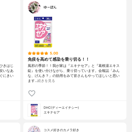
ゆ～ぽん
5.00
免疫を高めて感染を乗り切る！！
ひきはじ
風邪の季節！！我が家は『エキナセア』と『葛根湯エキス
安いなあ
錠』を使い分けながら、乗り切っています。会報誌「みん
ぐにきい
な、げんき？」の効用をみて皆さんもやってほしいと思い
ます…
続きを見る
DHC(ディーエイチシー)
エキナセア
コスメ好きのカメラ好き