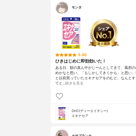
モンタ
5.00
ひきはじめに即効効いた！
ある日、額の真ん中がじ〜んとしてきて、風邪の
めかなと思い、「もしかしてきくかも」と思い、
と以前買っていたエキナセアをのむと、なんとす
てと…
続きを見る
DHC(ディーエイチシー)
エキナセア
カサブランカ