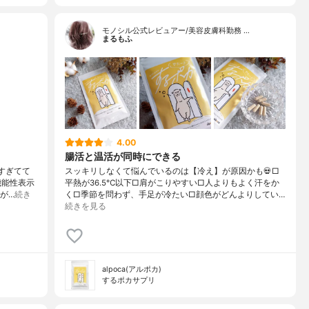
モノシル公式レビュアー/美容皮膚科勤務 …
まるもふ
4.00
腸活と温活が同時にできる
すぎてて
スッキリしなくて悩んでいるのは【冷え】が原因かも💀□
機能性表示
平熱が36.5℃以下□肩がこりやすい□人よりもよく汗をか
が…
続き
く□季節を問わず、手足が冷たい□顔色がどんよりしてい…
続きを見る
alpoca(アルポカ)
するポカサプリ