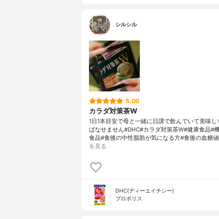
シルシル
5.00
カラダ対策茶W
1日1本目安で母と一緒に日課で飲んでいて美味し
ばなせません#DHC#カラダ対策茶W#健康食品#
食品#食後の中性脂肪が気になる方#食後の血糖値
を見る
DHC(ディーエイチシー)
プロポリス