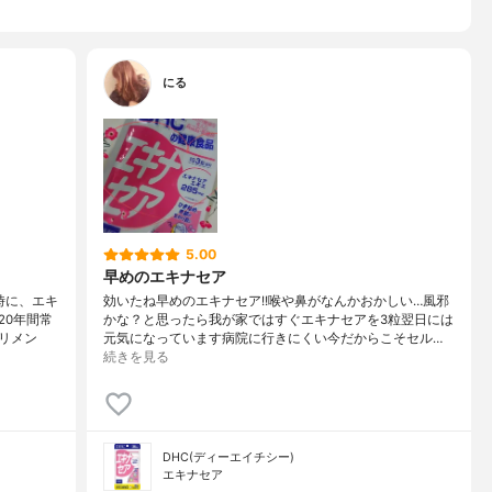
にる
5.00
早めのエキナセア
時に、エキ
効いたね早めのエキナセア!!喉や鼻がなんかおかしい…風邪
20年間常
かな？と思ったら我が家ではすぐエキナセアを3粒翌日には
リメン
元気になっています病院に行きにくい今だからこそセル…
続きを見る
DHC(ディーエイチシー)
エキナセア