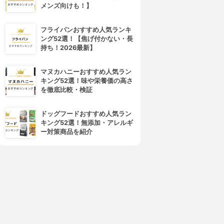
メンズ向けも！】
4位
5位
フライパンおすすめ人気ランキ
ング52選！【焦げ付かない・長
持ち！2026最新】
マヌカハニーおすすめ人気ラン
キング52選！味や栄養価の高さ
を徹底比較・検証
ュット・ジェンヌのトリセツ
ケフィア
ドッグフードおすすめ人気ラン
ュット・ジェンヌのトリセツ
ケフィアプラス
キング52選！無添加・アレルギ
3.69
3.69
(2)
(2)
ー対策商品を紹介
¥6,578
¥5,400