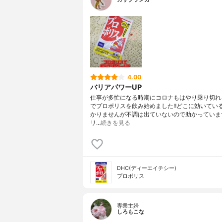
4.00
バリアパワーUP
仕事が多忙になる時期にコロナもはやり乗り切れ
でプロポリスを飲み始めました‼️どこに効いてい
かりませんが不調は出ていないので助かっています
リ…
続きを見る
DHC(ディーエイチシー)
プロポリス
専業主婦
しろもこな