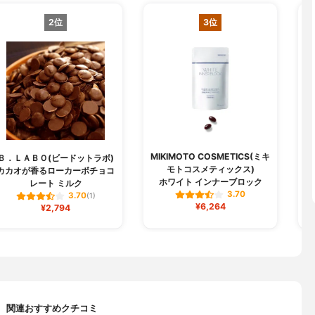
2位
3位
MIKIMOTO COSMETICS(ミキ
Ｂ．ＬＡＢＯ(ビードットラボ)
キ
モトコスメティックス)
カカオが香るローカーボチョコ
キ
ホワイト インナーブロック
レート ミルク
3.70
3.70
(1)
¥6,264
¥2,794
関連おすすめクチコミ