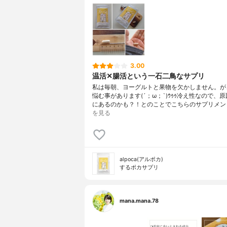
3.00
温活✕腸活という一石二鳥なサプリ
私は毎朝、ヨーグルトと果物を欠かしません。が
悩む事があります(´；ω；`)ｳｩｩ冷え性なので、
にあるのかも？！とのことでこちらのサプリメント
を見る
alpoca(アルポカ)
するポカサプリ
mana.mana.78