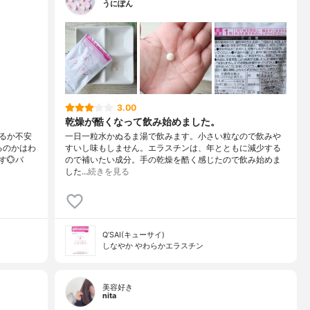
うにぽん
3.00
乾燥が酷くなって飲み始めました。
るか不安
一日一粒水かぬるま湯で飲みます。小さい粒なので飲みや
るのかはわ
すいし味もしません。エラスチンは、年とともに減少する
💮バ
ので補いたい成分。手の乾燥を酷く感じたので飲み始めま
した…
続きを見る
Q’SAI(キューサイ)
しなやか やわらかエラスチン
美容好き
nita