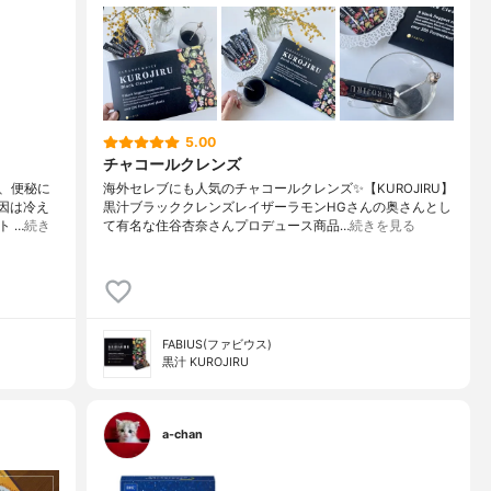
5.00
チャコールクレンズ
、便秘に
海外セレブにも人気のチャコールクレンズ✨ 【KUROJIRU】
原因は冷え
黒汁ブラッククレンズ レイザーラモンHGさんの奥さんとし
 …
続き
て有名な 住谷杏奈さんプロデュース商品…
続きを見る
FABIUS(ファビウス)
黒汁 KUROJIRU
a-chan