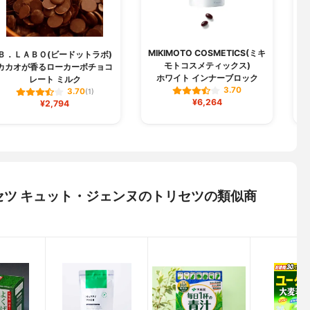
MIKIMOTO COSMETICS(ミキ
Ｂ．ＬＡＢＯ(ビードットラボ)
キ
モトコスメティックス)
カカオが香るローカーボチョコ
キ
ホワイト インナーブロック
レート ミルク
3.70
3.70
(1)
¥6,264
¥2,794
セツ キュット・ジェンヌのトリセツの類似商