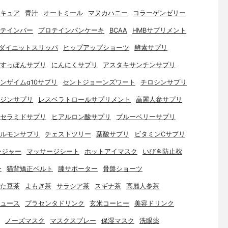
キュア
青汁
オートミール
マヌカハニー
コラーゲンゼリー
テインバー
プロテインパンケーキ
BCAA
HMBサプリメント
ダイエットスリッパ
ヒップアップショーツ
酵素サプリ
すっぽんサプリ
にんにくサプリ
アスタキサンチンサプリ
ンザイムq10サプリ
セントジョーンズワート
チロシンサプリ
ジンサプリ
レスベラトロールサプリメント
高麗人参サプリ
セラミドサプリ
ヒアルロン酸サプリ
ブルーベリーサプリ
ルモンサプリ
チェストツリー
葉酸サプリ
ビタミンCサプリ
ージャー
マッサージシート
ホットアイマスク
いびき防止枕
ー
猫背矯正ベルト
膝サポーター
骨盤ショーツ
た豆茶
よもぎ茶
サラシア茶
スギナ茶
高麗人参茶
ュース
プラセンタドリンク
玄米コーヒー
美容ドリンク
ノーズマスク
マスクスプレー
保湿マスク
洗眼薬