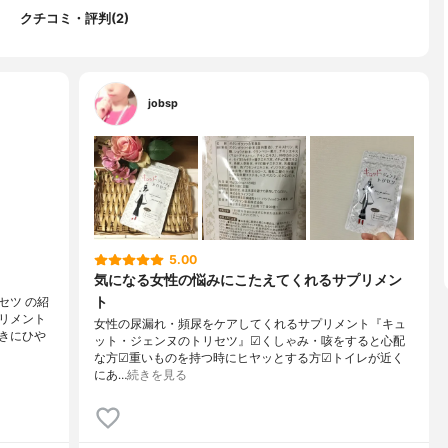
クチコミ・評判(2)
jobsp
5.00
気になる女性の悩みにこたえてくれるサプリメン
ト
セツ の紹
リメント
女性の尿漏れ・頻尿をケアしてくれるサプリメント『キュ
きにひや
ット・ジェンヌのトリセツ』☑くしゃみ・咳をすると心配
な方☑重いものを持つ時にヒヤッとする方☑トイレが近く
にあ…
続きを見る