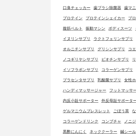
口臭チェッカー
歯ブラシ除菌器
歯マニ
プロテイン
プロテインシェイカー
プロ
腹筋ベルト
振動マシン
ボディスーツ
イヌリンサプリ
ラクトフェリンサプリ
オルニチンサプリ
グリシンサプリ
コエ
ノコギリヤシサプリ
ビオチンサプリ
リ
イソフラボンサプリ
コラーゲンサプリ
プラセンタサプリ
乳酸菌サプリ
女性ホ
ハンディマッサージャー
フットマッサ
内反小趾サポーター
外反母趾サポータ
ゲルマニウムブレスレット
ごぼう茶
な
コラーゲンドリンク
コンブチャ
ノニジ
黒酢にんにく
ネッククーラー
鍼シール