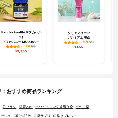
Manuka Health(マヌカへル
クリアクリーン
ス)
プレミアム 美白
マヌカハニー MGO400 +
3.97
(5)
3.82
(9)
¥455
¥3,950
リ：おすすめ商品ランキング
舌ブラシ
歯磨き粉
ホワイトニング歯磨き粉
うがい薬
ォッシュ
口腔洗浄器
口臭サプリ
口臭タブレット