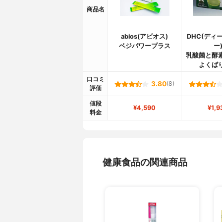
商品名
abios(アビオス)
DHC(ディ
ベジパワープラス
ー
乳酸菌と酵
よくば
口コミ
3.80
(8)
評価
値段
¥4,590
¥1,9
料金
健康食品の関連商品