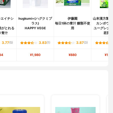
ーエイチシ
hugkumi+(ハグクミプ
伊藤園
山本漢方製薬
)
ラス)
毎日1杯の青汁 糖類不使
カンポウセ
素がとれる
HAPPY VEGE
用
ユーグレナ
り青汁
若葉
3.77
(5)
3.83
(1)
3.87
(3)
34
¥1,980
¥880
¥1,4