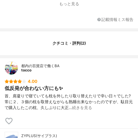
枕本体の頭乗部の高さ
10.0cm
もっと見る
お手入れ方法
洗濯機使用可能
柔らかさ
硬め
記載情報ミス報告
サイズ展開
-
重さ
436g
その他の特徴
枕カバー付属
クチコミ・評判(2)
都内の百貨店で働くBA
tocco
4.00
低反発が合わない方にも✨
首、肩凝りで寝ていても枕を外したり取り替えたりで辛い日々でした?
常に２、３個の枕を取替えながらも熟睡出来なかったのですが、駄目元
で購入したこの枕、久しぶりに大正…
続きを見る
ZYPLUS(サイプラス)