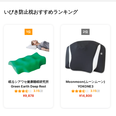
いびき防止枕おすすめランキング
1位
2位
眠るシアワセ健康睡眠研究所
Moonmoon(ムーンムーン)
Green Earth Deep Rest
YOKONE3
3.15
3.15
(2)
(2)
¥9,878
¥14,800