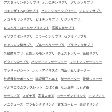
アスタキサンチンサプリ
オルニチンサプリ
グリシンサプリ
コエンザイムq10サプリ
セントジョーンズワート
チロシンサプリ
ノコギリヤシサプリ
ビオチンサプリ
リジンサプリ
レスベラトロールサプリメント
高麗人参サプリ
イソフラボンサプリ
コラーゲンサプリ
セラミドサプリ
ヒアルロン酸サプリ
ブルーベリーサプリ
プラセンタサプリ
乳酸菌サプリ
女性ホルモンサプリ
チェストツリー
葉酸サプリ
ビタミンCサプリ
ハンディマッサージャー
フットマッサージャー
マッサージシート
ホットアイマスク
内反小趾サポーター
外反母趾サポーター
猫背矯正ベルト
膝サポーター
骨盤ショーツ
ゲルマニウムブレスレット
ごぼう茶
なた豆茶
よもぎ茶
サラシア茶
スギナ茶
高麗人参茶
コラーゲンドリンク
コンブチャ
ノニジュース
プラセンタドリンク
玄米コーヒー
美容ドリンク