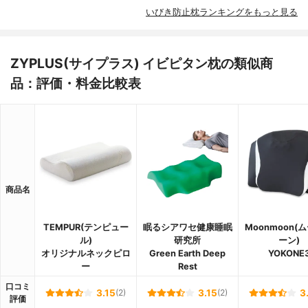
いびき防止枕ランキングをもっと見る
ZYPLUS(サイプラス) イビピタン枕の類似商
品：評価・料金比較表
商品名
TEMPUR(テンピュー
眠るシアワセ健康睡眠
Moonmoon(
ル)
研究所
ーン)
オリジナルネックピロ
Green Earth Deep
YOKONE
ー
Rest
口コミ
3.15
(2)
3.15
(2)
3
評価