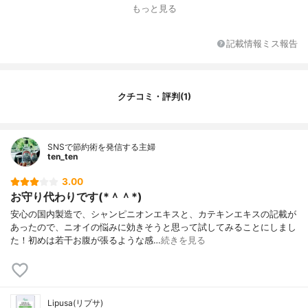
1日あたりの価格
14円
もっと見る
フレーバー
-
その他の特徴
GMP認定工場
記載情報ミス報告
クチコミ・評判(1)
SNSで節約術を発信する主婦
ten_ten
3.00
お守り代わりです(*＾＾*)
安心の国内製造で、シャンピニオンエキスと、カテキンエキスの記載が
あったので、ニオイの悩みに効きそうと思って試してみることにしまし
た！初めは若干お腹が張るような感…
続きを見る
Lipusa(リプサ)