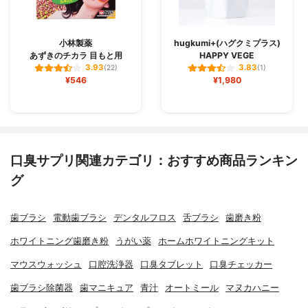
小林製薬
hugkumi+(ハグクミプラス)
あずきのチカラ 目もと用
HAPPY VEGE
3.93
3.83
(22)
(1)
¥546
¥1,980
口臭サプリ関連カテゴリ：おすすめ商品ランキン
グ
歯ブラシ
電動歯ブラシ
デンタルフロス
舌ブラシ
歯磨き粉
ホワイトニング歯磨き粉
うがい薬
ホームホワイトニングキット
マウスウォッシュ
口腔洗浄器
口臭タブレット
口臭チェッカー
歯ブラシ除菌器
歯マニキュア
青汁
オートミール
マヌカハニー