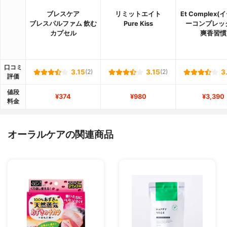
ブレスケア
リミットエイト
Et Complex
ブレスパルファム 飲む
Pure Kiss
ーコンプレッ
カプセル
爽香習慣
口コミ
3.15
(2)
3.15
(2)
3
評価
値段
¥374
¥980
¥3,390
料金
オーラルケアの関連商品