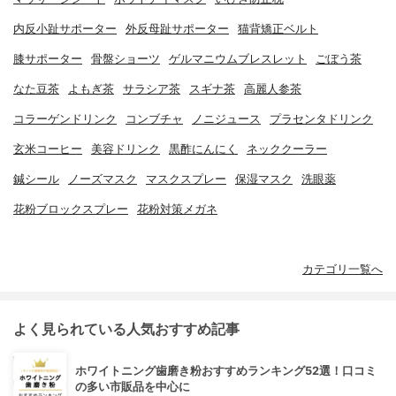
内反小趾サポーター
外反母趾サポーター
猫背矯正ベルト
膝サポーター
骨盤ショーツ
ゲルマニウムブレスレット
ごぼう茶
なた豆茶
よもぎ茶
サラシア茶
スギナ茶
高麗人参茶
コラーゲンドリンク
コンブチャ
ノニジュース
プラセンタドリンク
玄米コーヒー
美容ドリンク
黒酢にんにく
ネッククーラー
鍼シール
ノーズマスク
マスクスプレー
保湿マスク
洗眼薬
花粉ブロックスプレー
花粉対策メガネ
カテゴリ一覧へ
よく見られている人気おすすめ記事
ホワイトニング歯磨き粉おすすめランキング52選！口コミ
の多い市販品を中心に