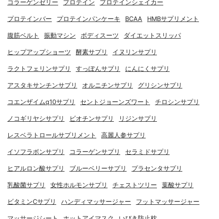
コラーゲンゼリー
プロテイン
プロテインシェイカー
プロテインバー
プロテインパンケーキ
BCAA
HMBサプリメント
腹筋ベルト
振動マシン
ボディスーツ
ダイエットスリッパ
ヒップアップショーツ
酵素サプリ
イヌリンサプリ
ラクトフェリンサプリ
すっぽんサプリ
にんにくサプリ
アスタキサンチンサプリ
オルニチンサプリ
グリシンサプリ
コエンザイムq10サプリ
セントジョーンズワート
チロシンサプリ
ノコギリヤシサプリ
ビオチンサプリ
リジンサプリ
レスベラトロールサプリメント
高麗人参サプリ
イソフラボンサプリ
コラーゲンサプリ
セラミドサプリ
ヒアルロン酸サプリ
ブルーベリーサプリ
プラセンタサプリ
乳酸菌サプリ
女性ホルモンサプリ
チェストツリー
葉酸サプリ
ビタミンCサプリ
ハンディマッサージャー
フットマッサージャー
マッサージシート
ホットアイマスク
いびき防止枕