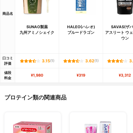
商品名
SUNAO製薬
HALEO(ハレオ)
SAVAS(ザ
九州アミノシェイク
ブルードラゴン
アスリート ウ
ウン
口コミ
3.15
(1)
3.62
(1)
3
評価
値段
¥1,980
¥319
¥3,312
料金
プロテイン類の関連商品