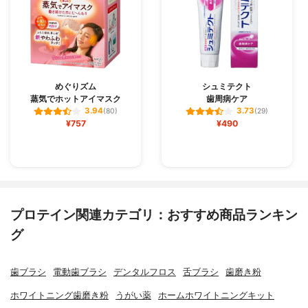
めぐりズム
シュミテクト
蒸気でホットアイマスク
歯周病ケア
3.94
3.73
(80)
(29)
¥757
¥490
プロテイン関連カテゴリ：おすすめ商品ランキン
グ
歯ブラシ
電動歯ブラシ
デンタルフロス
舌ブラシ
歯磨き粉
ホワイトニング歯磨き粉
うがい薬
ホームホワイトニングキット