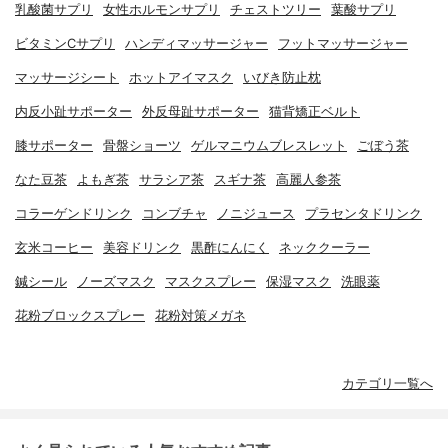
乳酸菌サプリ
女性ホルモンサプリ
チェストツリー
葉酸サプリ
ビタミンCサプリ
ハンディマッサージャー
フットマッサージャー
マッサージシート
ホットアイマスク
いびき防止枕
内反小趾サポーター
外反母趾サポーター
猫背矯正ベルト
膝サポーター
骨盤ショーツ
ゲルマニウムブレスレット
ごぼう茶
なた豆茶
よもぎ茶
サラシア茶
スギナ茶
高麗人参茶
コラーゲンドリンク
コンブチャ
ノニジュース
プラセンタドリンク
玄米コーヒー
美容ドリンク
黒酢にんにく
ネッククーラー
鍼シール
ノーズマスク
マスクスプレー
保湿マスク
洗眼薬
花粉ブロックスプレー
花粉対策メガネ
カテゴリ一覧へ