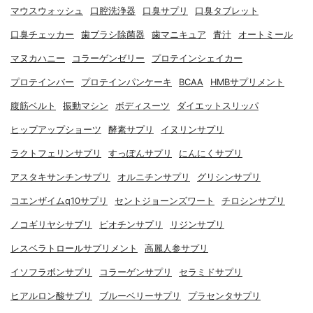
マウスウォッシュ
口腔洗浄器
口臭サプリ
口臭タブレット
口臭チェッカー
歯ブラシ除菌器
歯マニキュア
青汁
オートミール
マヌカハニー
コラーゲンゼリー
プロテインシェイカー
プロテインバー
プロテインパンケーキ
BCAA
HMBサプリメント
腹筋ベルト
振動マシン
ボディスーツ
ダイエットスリッパ
ヒップアップショーツ
酵素サプリ
イヌリンサプリ
ラクトフェリンサプリ
すっぽんサプリ
にんにくサプリ
アスタキサンチンサプリ
オルニチンサプリ
グリシンサプリ
コエンザイムq10サプリ
セントジョーンズワート
チロシンサプリ
ノコギリヤシサプリ
ビオチンサプリ
リジンサプリ
レスベラトロールサプリメント
高麗人参サプリ
イソフラボンサプリ
コラーゲンサプリ
セラミドサプリ
ヒアルロン酸サプリ
ブルーベリーサプリ
プラセンタサプリ