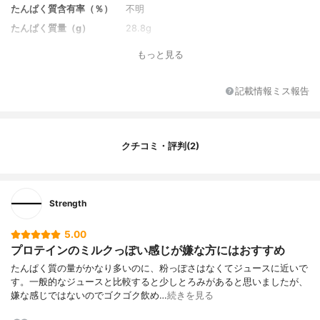
たんぱく質含有率（％）
不明
たんぱく質量（g）
28.8g
炭水化物量（g）
1.6g
もっと見る
味のバリエーション
ミックスベリー、マンゴー
味
アップル
記載情報ミス報告
カロリー
124kcal
1食分の価格
388円
その他の栄養素
ナトリウム
クチコミ・評判(2)
原産国
日本
特徴
なし
Strength
5.00
プロテインのミルクっぽい感じが嫌な方にはおすすめ
たんぱく質の量がかなり多いのに、粉っぽさはなくてジュースに近いで
す。一般的なジュースと比較すると少しとろみがあると思いましたが、
嫌な感じではないのでゴクゴク飲め…
続きを見る