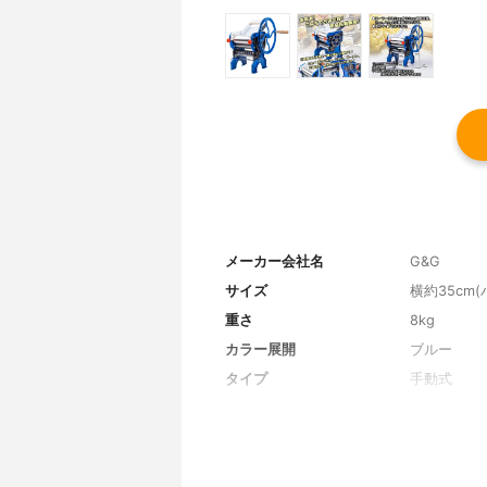
メーカー会社名
G&G
サイズ
横約35cm
重さ
8kg
カラー展開
ブルー
タイプ
手動式
製麺方法
ローラーカ
カッター(ローラー)
2mm・4mm
水洗浄
-