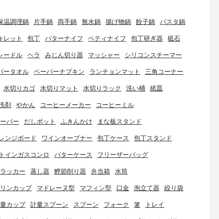
保温調理鍋
片手鍋
両手鍋
無水鍋
揚げ物鍋
餃子鍋
パスタ鍋
キレット
包丁
バターナイフ
ペティナイフ
包丁研ぎ器
砥石
レードル
ヘラ
みじん切り器
マッシャー
シリコンスチーマー
パータオル
ペーパーナプキン
ランチョンマット
三角コーナー
水切りカゴ
水切りマット
水切りラック
洗い桶
紙皿
洗剤
やかん
コーヒーメーカー
コーヒーミル
ーバー
だしポット
ふきんかけ
まな板スタンド
レンジボード
ワインオープナー
包丁ケース
包丁スタンド
トインガスコンロ
バターケース
フリーザーバッグ
ラッカー
蒸し器
鰹節削り器
弁当箱
水筒
リンカップ
マドレーヌ型
マフィン型
口金
泡立て器
絞り袋
量カップ
計量スプーン
スプーン
フォーク
箸
トレイ