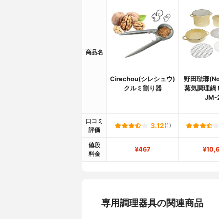
商品名
Cirechou(シレシュウ)
野田琺瑯(Nod
クルミ割り器
蒸気調理鍋 
JM-
口コミ
3.12
(1)
評価
値段
¥467
¥10,
料金
専用調理器具の関連商品