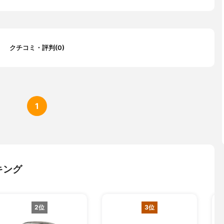
クチコミ・評判(0)
1
キング
2位
3位