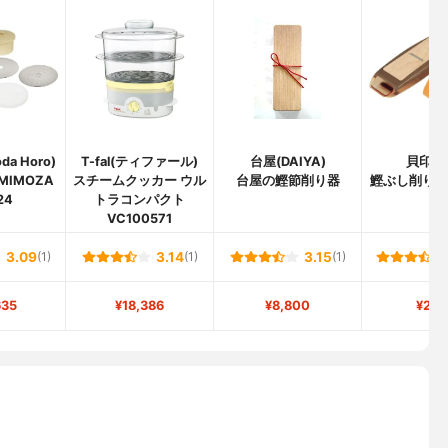
a Horo)
T-fal(ティファール)
台屋(DAIYA)
貝印(K
MIMOZA
スチームクッカー ウル
台屋の鰹節削り器
鰹ぶし削り器 
24
トラコンパクト
VC100571
3.09
(1)
3.14
(1)
3.15
(1)
635
¥18,386
¥8,800
¥2,4