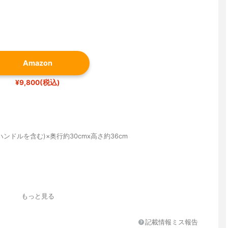
Amazon
¥9,800(税込)
(ハンドルを含む)×奥行約30cmx高さ約36cm
ッター式
もっと見る
(0.5mmから6mm調節可能)
記載情報ミス報告