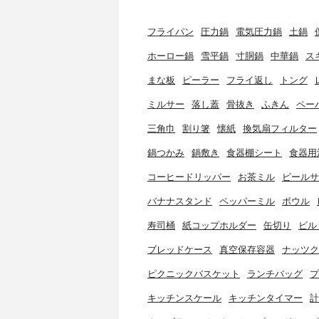
フライパン
圧力鍋
電気圧力鍋
土鍋
ホーロー鍋
雪平鍋
寸胴鍋
中華鍋
ス
まな板
ピーラー
フライ返し
トング
ミルサー
落し蓋
骨抜き
ふきん
ペー
三角巾
割り箸
懐紙
換気扇フィルター
鍋つかみ
鍋敷き
食器棚シート
食器用
コーヒードリッパー
お茶ミル
ビールサ
バナナスタンド
ペッパーミル
ボウル
寿司桶
紙コップホルダー
缶切り
ビル
ブレッドケース
真空保存容器
ナッツク
ピクニックバスケット
ランチバッグ
プ
キッチンスケール
キッチンタイマー
計