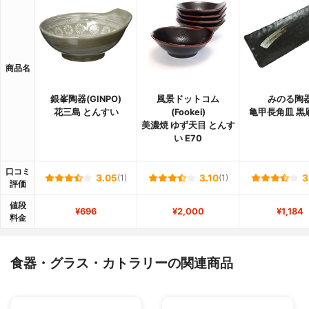
商品名
銀峯陶器(GINPO)
風景ドットコム
みのる陶
花三島 とんすい
(Fookei)
亀甲長角皿 黒
美濃焼 ゆず天目 とんす
い E70
口コミ
3.05
(1)
3.10
(1)
3
評価
値段
¥696
¥2,000
¥1,184
料金
食器・グラス・カトラリーの関連商品