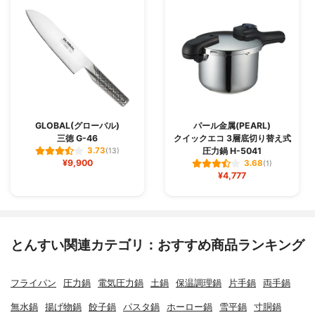
GLOBAL(グローバル)
パール金属(PEARL)
三徳 G-46
クイックエコ 3層底切り替え式
圧力鍋 H-5041
3.73
(13)
¥9,900
3.68
(1)
¥4,777
とんすい関連カテゴリ：おすすめ商品ランキング
フライパン
圧力鍋
電気圧力鍋
土鍋
保温調理鍋
片手鍋
両手鍋
無水鍋
揚げ物鍋
餃子鍋
パスタ鍋
ホーロー鍋
雪平鍋
寸胴鍋