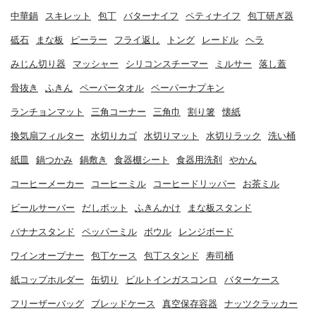
中華鍋
スキレット
包丁
バターナイフ
ペティナイフ
包丁研ぎ器
砥石
まな板
ピーラー
フライ返し
トング
レードル
ヘラ
みじん切り器
マッシャー
シリコンスチーマー
ミルサー
落し蓋
骨抜き
ふきん
ペーパータオル
ペーパーナプキン
ランチョンマット
三角コーナー
三角巾
割り箸
懐紙
換気扇フィルター
水切りカゴ
水切りマット
水切りラック
洗い桶
紙皿
鍋つかみ
鍋敷き
食器棚シート
食器用洗剤
やかん
コーヒーメーカー
コーヒーミル
コーヒードリッパー
お茶ミル
ビールサーバー
だしポット
ふきんかけ
まな板スタンド
バナナスタンド
ペッパーミル
ボウル
レンジボード
ワインオープナー
包丁ケース
包丁スタンド
寿司桶
紙コップホルダー
缶切り
ビルトインガスコンロ
バターケース
フリーザーバッグ
ブレッドケース
真空保存容器
ナッツクラッカー