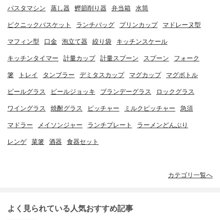
パスタマシン
蒸し器
鰹節削り器
弁当箱
水筒
ピクニックバスケット
ランチバッグ
プリンカップ
マドレーヌ型
マフィン型
口金
泡立て器
絞り袋
キッチンスケール
キッチンタイマー
計量カップ
計量スプーン
スプーン
フォーク
箸
トレイ
タンブラー
デミタスカップ
マグカップ
マグボトル
ビールグラス
ビールジョッキ
ブランデーグラス
ロックグラス
ワイングラス
焼酎グラス
ピッチャー
ミルクピッチャー
急須
マドラー
メイソンジャー
ランチプレート
ラーメンどんぶり
レンゲ
菜箸
酒器
食器セット
カテゴリ一覧へ
よく見られている人気おすすめ記事