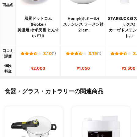
商品名
風景ドットコム
Homyl(ホミール)
STARBUCKS
(Fookei)
ステンレス ラーメン鉢
ックス)
美濃焼 ゆず天目 とんす
21cm
カーヴドステン
い E70
トル
口コミ
3.10
(1)
3.15
(1)
3
評価
値段
¥2,000
¥1,050
¥3,500
料金
食器・グラス・カトラリーの関連商品