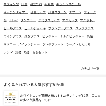
マフィン型
口金
泡立て器
絞り袋
キッチンスケール
キッチンタイマー
計量カップ
計量スプーン
スプーン
フォーク
箸
トレイ
タンブラー
デミタスカップ
マグカップ
マグボトル
ビールグラス
ビールジョッキ
ブランデーグラス
ロックグラス
ワイングラス
焼酎グラス
ピッチャー
ミルクピッチャー
急須
マドラー
メイソンジャー
ランチプレート
ラーメンどんぶり
レンゲ
菜箸
酒器
食器セット
カテゴリ一覧へ
よく見られている人気おすすめ記事
ホワイトニング歯磨き粉おすすめランキング52選！口コミ
の多い市販品を中心に