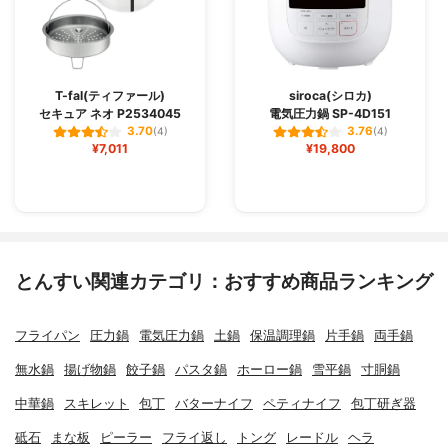
T-fal(ティファール)
siroca(シロカ)
セキュア ネオ P2534045
電気圧力鍋 SP-4D151
3.70
3.76
(4)
(4)
¥7,011
¥19,800
とんすい関連カテゴリ：おすすめ商品ランキング
フライパン
圧力鍋
電気圧力鍋
土鍋
保温調理鍋
片手鍋
両手鍋
無水鍋
揚げ物鍋
餃子鍋
パスタ鍋
ホーロー鍋
雪平鍋
寸胴鍋
中華鍋
スキレット
包丁
バターナイフ
ペティナイフ
包丁研ぎ器
砥石
まな板
ピーラー
フライ返し
トング
レードル
ヘラ