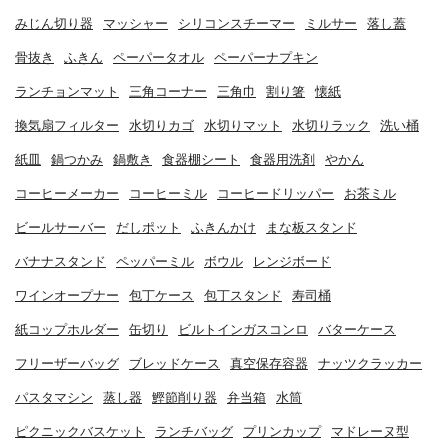
みじん切り器
マッシャー
シリコンスチーマー
ミルサー
落し蓋
骨抜き
ふきん
ペーパータオル
ペーパーナプキン
ランチョンマット
三角コーナー
三角巾
割り箸
懐紙
換気扇フィルター
水切りカゴ
水切りマット
水切りラック
洗い桶
紙皿
鍋つかみ
鍋敷き
食器棚シート
食器用洗剤
やかん
コーヒーメーカー
コーヒーミル
コーヒードリッパー
お茶ミル
ビールサーバー
だしポット
ふきんかけ
まな板スタンド
バナナスタンド
ペッパーミル
ボウル
レンジボード
ワインオープナー
包丁ケース
包丁スタンド
寿司桶
紙コップホルダー
缶切り
ビルトインガスコンロ
バターケース
フリーザーバッグ
ブレッドケース
真空保存容器
ナッツクラッカー
パスタマシン
蒸し器
鰹節削り器
弁当箱
水筒
ピクニックバスケット
ランチバッグ
プリンカップ
マドレーヌ型