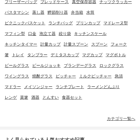
フリーザーバッグ
ブレッドケース
真空保存容器
ナッツクラッカー
パスタマシン
蒸し器
鰹節削り器
弁当箱
水筒
ピクニックバスケット
ランチバッグ
プリンカップ
マドレーヌ型
マフィン型
口金
泡立て器
絞り袋
キッチンスケール
キッチンタイマー
計量カップ
計量スプーン
スプーン
フォーク
箸
トレイ
タンブラー
デミタスカップ
マグカップ
マグボトル
ビールグラス
ビールジョッキ
ブランデーグラス
ロックグラス
ワイングラス
焼酎グラス
ピッチャー
ミルクピッチャー
急須
マドラー
メイソンジャー
ランチプレート
ラーメンどんぶり
レンゲ
菜箸
酒器
とんすい
食器セット
カテゴリ一覧へ
よく見られている人気おすすめ記事