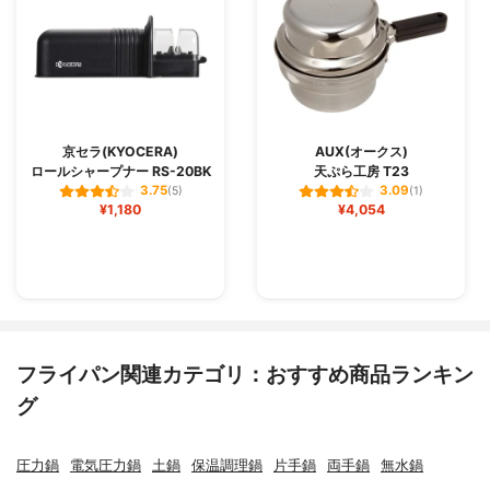
京セラ(KYOCERA)
AUX(オークス)
ロールシャープナー RS-20BK
天ぷら工房 T23
3.75
3.09
(5)
(1)
¥1,180
¥4,054
フライパン関連カテゴリ：おすすめ商品ランキン
グ
圧力鍋
電気圧力鍋
土鍋
保温調理鍋
片手鍋
両手鍋
無水鍋