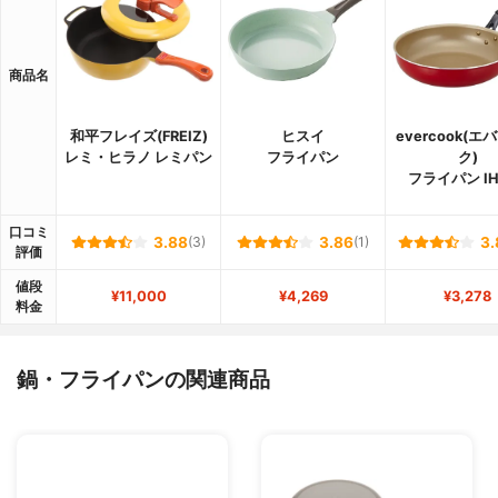
商品名
和平フレイズ(FREIZ)
ヒスイ
evercook(
レミ・ヒラノ レミパン
フライパン
ク)
フライパン I
口コミ
3.88
(3)
3.86
(1)
3.
評価
値段
¥11,000
¥4,269
¥3,278
料金
鍋・フライパンの関連商品