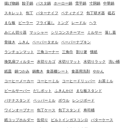
揚げ物鍋
餃子鍋
パスタ鍋
ホーロー鍋
雪平鍋
寸胴鍋
中華鍋
スキレット
包丁
バターナイフ
ペティナイフ
包丁研ぎ器
砥石
まな板
ピーラー
フライ返し
トング
レードル
ヘラ
みじん切り器
マッシャー
シリコンスチーマー
ミルサー
落し蓋
骨抜き
ふきん
ペーパータオル
ペーパーナプキン
ランチョンマット
三角コーナー
三角巾
割り箸
懐紙
換気扇フィルター
水切りカゴ
水切りマット
水切りラック
洗い桶
紙皿
鍋つかみ
鍋敷き
食器棚シート
食器用洗剤
やかん
コーヒーメーカー
コーヒーミル
コーヒードリッパー
お茶ミル
ビールサーバー
だしポット
ふきんかけ
まな板スタンド
バナナスタンド
ペッパーミル
ボウル
レンジボード
ワインオープナー
包丁ケース
包丁スタンド
寿司桶
紙コップホルダー
缶切り
ビルトインガスコンロ
バターケース