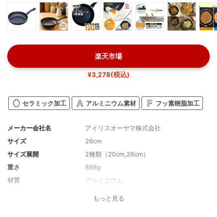
楽天市場
¥3,278(税込)
セラミック加工
アルミニウム素材
フッ素樹脂加工
メーカー会社名
アイリスオーヤマ株式会社
サイズ
26cm
サイズ展開
2種類（20cm,26cm）
重さ
898g
材質
アルミニウム
取っ手素材
フェノール樹脂
もっと見る
コーティング
ダイヤモンド、セラミック