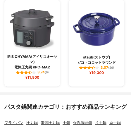
IRIS OHYAMA(アイリスオーヤ
staub(ストウブ)
マ)
ピコ・ココットラウンド
電気圧力鍋 KPC-MA2
3.07
(26)
3.74
(6)
¥19,300
¥11,800
パスタ鍋関連カテゴリ：おすすめ商品ランキング
フライパン
圧力鍋
電気圧力鍋
土鍋
保温調理鍋
片手鍋
両手鍋