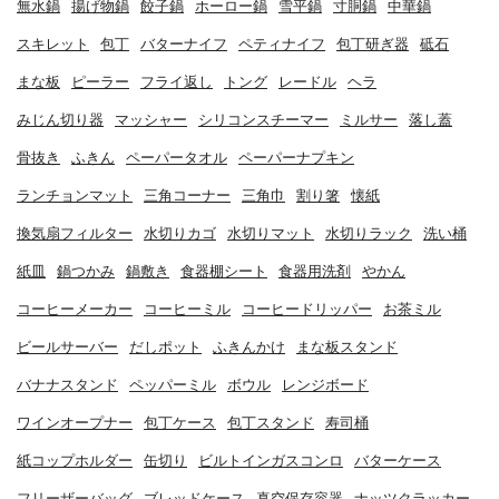
無水鍋
揚げ物鍋
餃子鍋
ホーロー鍋
雪平鍋
寸胴鍋
中華鍋
スキレット
包丁
バターナイフ
ペティナイフ
包丁研ぎ器
砥石
まな板
ピーラー
フライ返し
トング
レードル
ヘラ
みじん切り器
マッシャー
シリコンスチーマー
ミルサー
落し蓋
骨抜き
ふきん
ペーパータオル
ペーパーナプキン
ランチョンマット
三角コーナー
三角巾
割り箸
懐紙
換気扇フィルター
水切りカゴ
水切りマット
水切りラック
洗い桶
紙皿
鍋つかみ
鍋敷き
食器棚シート
食器用洗剤
やかん
コーヒーメーカー
コーヒーミル
コーヒードリッパー
お茶ミル
ビールサーバー
だしポット
ふきんかけ
まな板スタンド
バナナスタンド
ペッパーミル
ボウル
レンジボード
ワインオープナー
包丁ケース
包丁スタンド
寿司桶
紙コップホルダー
缶切り
ビルトインガスコンロ
バターケース
フリーザーバッグ
ブレッドケース
真空保存容器
ナッツクラッカー