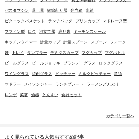
パスタマシン
蒸し器
鰹節削り器
弁当箱
水筒
ピクニックバスケット
ランチバッグ
プリンカップ
マドレーヌ型
マフィン型
口金
泡立て器
絞り袋
キッチンスケール
キッチンタイマー
計量カップ
計量スプーン
スプーン
フォーク
箸
トレイ
タンブラー
デミタスカップ
マグカップ
マグボトル
ビールグラス
ビールジョッキ
ブランデーグラス
ロックグラス
ワイングラス
焼酎グラス
ピッチャー
ミルクピッチャー
急須
マドラー
メイソンジャー
ランチプレート
ラーメンどんぶり
レンゲ
菜箸
酒器
とんすい
食器セット
カテゴリ一覧へ
よく見られている人気おすすめ記事