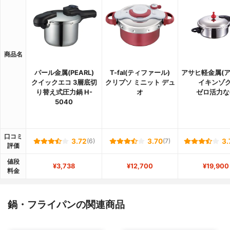
商品名
パール金属(PEARL)
T-fal(ティファール)
アサヒ軽金属(
クイックエコ 3層底切
クリプソ ミニット デュ
イキンゾク
り替え式圧力鍋 H-
オ
ゼロ活力な
5040
口コミ
3.72
(6)
3.70
(7)
3.
評価
値段
¥3,738
¥12,700
¥19,900
料金
鍋・フライパンの関連商品