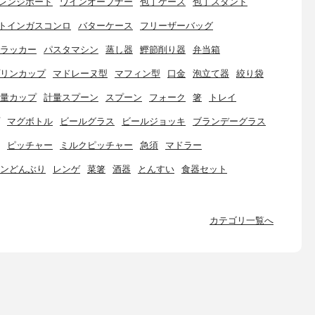
レンジボード
ワインオープナー
包丁ケース
包丁スタンド
トインガスコンロ
バターケース
フリーザーバッグ
ラッカー
パスタマシン
蒸し器
鰹節削り器
弁当箱
リンカップ
マドレーヌ型
マフィン型
口金
泡立て器
絞り袋
量カップ
計量スプーン
スプーン
フォーク
箸
トレイ
マグボトル
ビールグラス
ビールジョッキ
ブランデーグラス
ピッチャー
ミルクピッチャー
急須
マドラー
ンどんぶり
レンゲ
菜箸
酒器
とんすい
食器セット
カテゴリ一覧へ