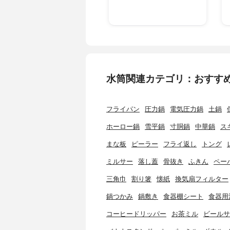
水筒関連カテゴリ：おすす
フライパン
圧力鍋
電気圧力鍋
土鍋
ホーロー鍋
雪平鍋
寸胴鍋
中華鍋
ス
まな板
ピーラー
フライ返し
トング
ミルサー
落し蓋
骨抜き
ふきん
ペー
三角巾
割り箸
懐紙
換気扇フィルター
鍋つかみ
鍋敷き
食器棚シート
食器用
コーヒードリッパー
お茶ミル
ビールサ