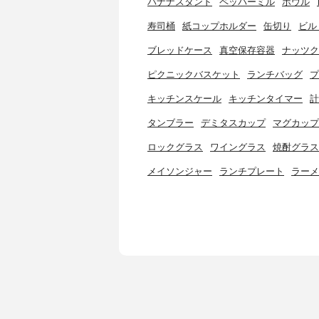
バナナスタンド
ペッパーミル
ボウル
寿司桶
紙コップホルダー
缶切り
ビル
ブレッドケース
真空保存容器
ナッツク
ピクニックバスケット
ランチバッグ
プ
キッチンスケール
キッチンタイマー
計
タンブラー
デミタスカップ
マグカップ
ロックグラス
ワイングラス
焼酎グラス
メイソンジャー
ランチプレート
ラーメ