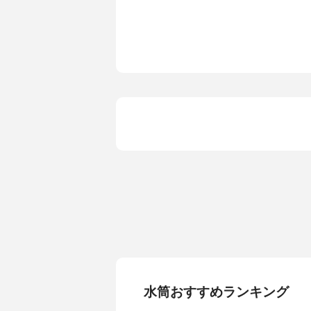
ーマンハワ
ブ、ウォー
ットブラッ
プドモダニ
オリジンズ
ー、オリジン
REY WILS
ーフローラル、R
O.×CORKC
ティ、RIFLE
RKCICLE
ギャルド、キ
RKCICL
[限定] COR
ットブラック、[
クォーツ、限定
ー
水筒おすすめランキング