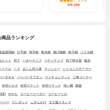
3.71
(5)
¥15,200
め商品ランキング
保温調理鍋
片手鍋
両手鍋
無水鍋
揚げ物鍋
餃子鍋
パスタ鍋
キレット
包丁
バターナイフ
ペティナイフ
包丁研ぎ器
砥石
レードル
ヘラ
みじん切り器
マッシャー
シリコンスチーマー
パータオル
ペーパーナプキン
ランチョンマット
三角コーナー
水切りカゴ
水切りマット
水切りラック
洗い桶
紙皿
洗剤
やかん
コーヒーメーカー
コーヒーミル
ーバー
だしポット
ふきんかけ
まな板スタンド