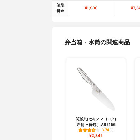
値段
¥1,936
¥7,5
料金
弁当箱・水筒の関連商品
関孫六(セキノマゴロク)
匠創 三徳包丁 AB5156
3.74
(8)
¥2,845