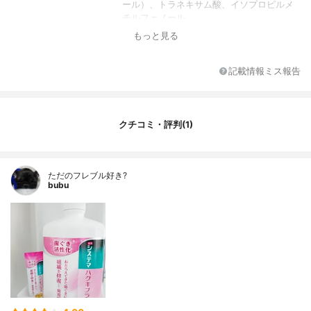
ール）、トラネキサム酸、イソプロピルメ
チルフェノール
もっと見る
全成分
グリセリン、PG、無水ケイ酸、CMC、POE
硬化ヒマシ油、ラウロイルメチルタウリンN
a、クエン酸、硫酸Na、香料(メディカルハ
記載情報ミス報告
ーブミントタイプ)、サッカリンNa、フッ化
ナトリウム、アラントイン、イソプロピル
メチルフェノール(IPMP)、トラネキサム
酸、ポリアクリル酸Na、クエン酸Na、コー
クチコミ・評判(1)
ティング剤、イソステアリン酸フィトステ
リル、イソステアリン酸、アルギン酸、メ
ントール、酸化Ti
ただのフレブル好き?
bubu