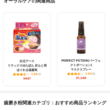
オーラルケアの関連商品
PERFECT POTION(パーフェ
白元アース
クトポーション)
リラックスゆたぽん 目もと用
マスクスプレー
ほぐれる温蒸気
3.84
(5)
3.86
(3)
¥1,349
¥447
歯磨き粉関連カテゴリ：おすすめ商品ランキング