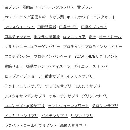
歯ブラシ
電動歯ブラシ
デンタルフロス
舌ブラシ
ホワイトニング歯磨き粉
うがい薬
ホームホワイトニングキット
マウスウォッシュ
口腔洗浄器
口臭サプリ
口臭タブレット
口臭チェッカー
歯ブラシ除菌器
歯マニキュア
青汁
オートミール
マヌカハニー
コラーゲンゼリー
プロテイン
プロテインシェイカー
プロテインバー
プロテインパンケーキ
BCAA
HMBサプリメント
腹筋ベルト
振動マシン
ボディスーツ
ダイエットスリッパ
ヒップアップショーツ
酵素サプリ
イヌリンサプリ
ラクトフェリンサプリ
すっぽんサプリ
にんにくサプリ
アスタキサンチンサプリ
オルニチンサプリ
グリシンサプリ
コエンザイムq10サプリ
セントジョーンズワート
チロシンサプリ
ノコギリヤシサプリ
ビオチンサプリ
リジンサプリ
レスベラトロールサプリメント
高麗人参サプリ