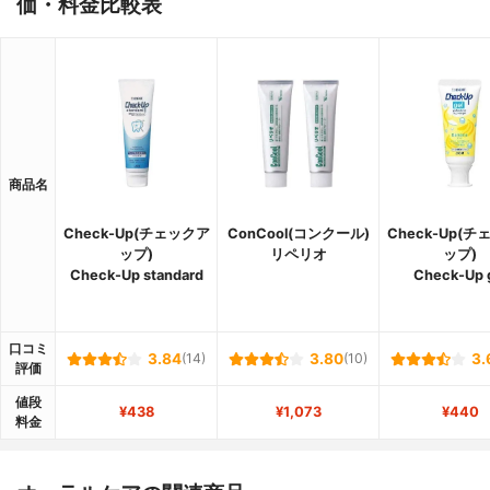
価・料金比較表
商品名
Check-Up(チェックア
ConCool(コンクール)
Check-Up(
ップ)
リペリオ
ップ)
Check-Up standard
Check-Up 
口コミ
3.84
(14)
3.80
(10)
3.
評価
値段
¥438
¥1,073
¥440
料金