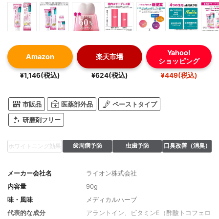
Yahoo!
Amazon
楽天市場
ショッピング
¥1,146(税込)
¥624(税込)
¥449(税込)
市販品
医薬部外品
ペーストタイプ
研磨剤フリー
歯周病予防
虫歯予防
口臭改善（消臭）
ホワイトニング効果
メーカー会社名
ライオン株式会社
内容量
90g
味・風味
メディカルハーブ
代表的な成分
アラントイン、ビタミンE（酢酸トコフェロ