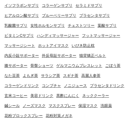
イソフラボンサプリ
コラーゲンサプリ
セラミドサプリ
ヒアルロン酸サプリ
ブルーベリーサプリ
プラセンタサプリ
乳酸菌サプリ
女性ホルモンサプリ
チェストツリー
葉酸サプリ
ビタミンCサプリ
ハンディマッサージャー
フットマッサージャー
マッサージシート
ホットアイマスク
いびき防止枕
内反小趾サポーター
外反母趾サポーター
猫背矯正ベルト
膝サポーター
骨盤ショーツ
ゲルマニウムブレスレット
ごぼう茶
なた豆茶
よもぎ茶
サラシア茶
スギナ茶
高麗人参茶
コラーゲンドリンク
コンブチャ
ノニジュース
プラセンタドリンク
玄米コーヒー
美容ドリンク
黒酢にんにく
ネッククーラー
鍼シール
ノーズマスク
マスクスプレー
保湿マスク
洗眼薬
花粉ブロックスプレー
花粉対策メガネ