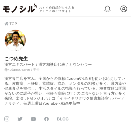
おすすめ商品がもらえる
クチコミポイ活サイト
TOP
こつめ先生
漢方エキスパート / 漢方相談店代表 / カウンセラー
@kotume.naver / 男性
漢方専門店を営み、全国からの依頼にzoomやLINEを使いお応えしてい
る。皮膚病、不妊症、蓄膿症、痛み、メンタルの相談が多く、漢方薬や
健康食品を提供し、生活スタイルの指導も行っている。検査数値は問題
がないのに調子が悪い、何軒も病院に行くのに治らないと言う方が多く
来院。出演：FMラジオハナコ「イキイキワクワク健康相談室」パーソ
ナリティ、毎週土曜日YouTubeへ動画更新中
BLOG