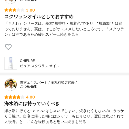
3.00
スクワランオイルとしておすすめ
『ちふれ』シリーズは、基本"無香料・無着色"であり、"無添加"とは謳
っておりません。実は、そこがオススメしたいところです。「スクワラ
ン」は油であるため酸化スピー…
続きを見る
CHIFURE
ピュア スクワラン オイル
漢方エキスパート / 漢方相談店代表 /…
こつめ先生
4.00
海水浴には持っていくべき
海水浴に行くとついついはしゃいでしまい、焼きたくもないのにうっか
り日焼け。自宅に帰った頃にはシャワーもヒリヒリ、翌日は水ぶくれで
大後悔。と、こんな経験あると思い…
続きを見る