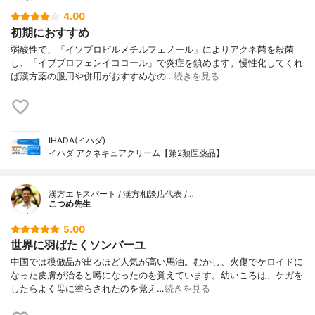
4.00
初期におすすめ
弱酸性で、「イソプロピルメチルフェノール」によりアクネ菌を殺菌
し、「イブプロフェンイココール」で炎症を鎮めます。慢性化してくれ
ば漢方薬の服用や併用がおすすめなの…
続きを見る
IHADA(イハダ)
イハダ アクネキュアクリーム【第2類医薬品】
漢方エキスパート / 漢方相談店代表 /…
こつめ先生
5.00
世界に羽ばたくソンバーユ
中国では模倣品が出るほど人気が高い馬油。むかし、火傷でケロイドに
なった皮膚が治ると噂になったのを覚えています。幼いころは、ケガを
したらよく母に塗らされたのを覚え…
続きを見る