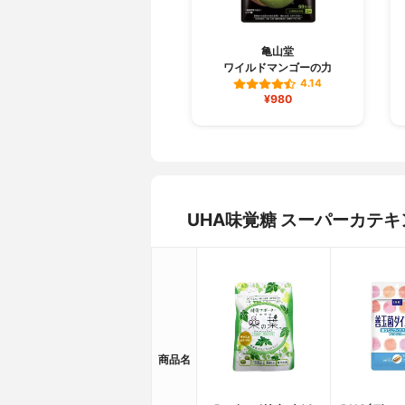
亀山堂
ワイルドマンゴーの力
4.14
¥980
UHA味覚糖 スーパーカテキ
商品名