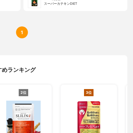
スーパーカテキンDIET
1
すめランキング
2位
3位