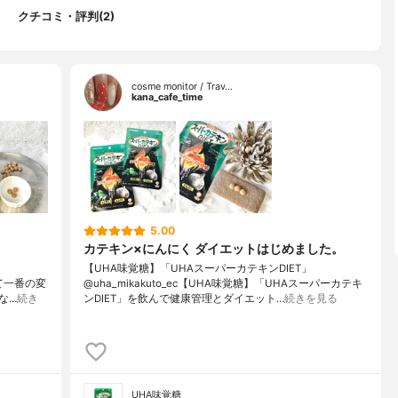
クチコミ・評判(2)
cosme monitor / Trav…
kana_cafe_time
5.00
カテキン×にんにく ダイエットはじめました。
【UHA味覚糖】「UHAスーパーカテキンDIET」
めて一番の変
@uha_mikakuto_ec【UHA味覚糖】「UHAスーパーカテキ
な…
続き
ンDIET」を飲んで健康管理とダイエット…
続きを見る
UHA味覚糖