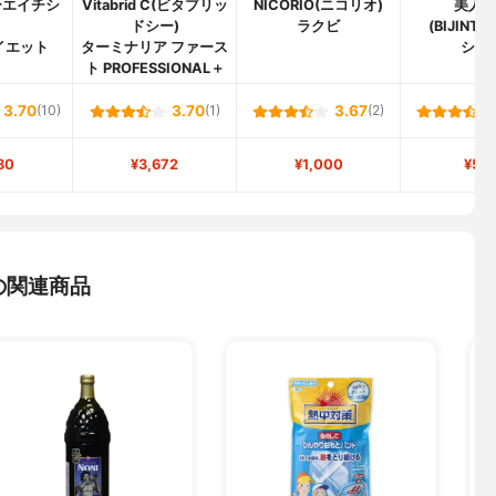
ーエイチシ
Vitabrid C(ビタブリッ
NICORIO(ニコリオ)
美人
)
ドシー)
ラクビ
(BIJINTS
イエット
ターミナリア ファース
シボ
ト PROFESSIONAL＋
3.70
(10)
3.70
(1)
3.67
(2)
80
¥3,672
¥1,000
¥50
の関連商品