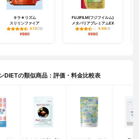
キラ★リズム
FUJIFILM(フジフイルム)
スリリンファイア
メタバリアプレミアムEX
4.13
3.98
(12)
(1)
¥980
¥980
ンDIETの類似商品：評価・料金比較表