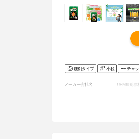
錠剤タイプ
小粒
チャッ
メーカー会社名
UHA味覚糖