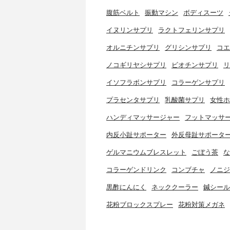
腹筋ベルト
振動マシン
ボディスーツ
イヌリンサプリ
ラクトフェリンサプリ
オルニチンサプリ
グリシンサプリ
コエ
ノコギリヤシサプリ
ビオチンサプリ
リ
イソフラボンサプリ
コラーゲンサプリ
プラセンタサプリ
乳酸菌サプリ
女性ホ
ハンディマッサージャー
フットマッサ
内反小趾サポーター
外反母趾サポータ
ゲルマニウムブレスレット
ごぼう茶
な
コラーゲンドリンク
コンブチャ
ノニジ
黒酢にんにく
ネッククーラー
鍼シール
花粉ブロックスプレー
花粉対策メガネ