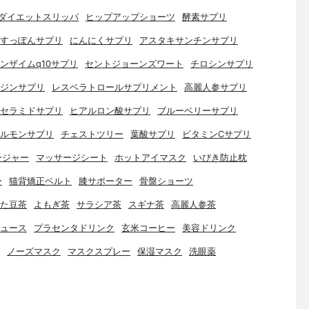
ダイエットスリッパ
ヒップアップショーツ
酵素サプリ
すっぽんサプリ
にんにくサプリ
アスタキサンチンサプリ
ンザイムq10サプリ
セントジョーンズワート
チロシンサプリ
ジンサプリ
レスベラトロールサプリメント
高麗人参サプリ
セラミドサプリ
ヒアルロン酸サプリ
ブルーベリーサプリ
ルモンサプリ
チェストツリー
葉酸サプリ
ビタミンCサプリ
ージャー
マッサージシート
ホットアイマスク
いびき防止枕
ー
猫背矯正ベルト
膝サポーター
骨盤ショーツ
た豆茶
よもぎ茶
サラシア茶
スギナ茶
高麗人参茶
ュース
プラセンタドリンク
玄米コーヒー
美容ドリンク
ノーズマスク
マスクスプレー
保湿マスク
洗眼薬