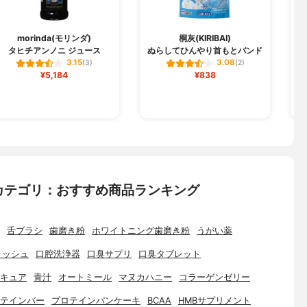
morinda(モリンダ)
桐灰(KIRIBAI)
タヒチアンノニ ジュース
ぬらしてひんやり首もとバンド
香
3.15
3.08
(3)
(2)
¥5,184
¥838
カテゴリ：おすすめ商品ランキング
舌ブラシ
歯磨き粉
ホワイトニング歯磨き粉
うがい薬
ォッシュ
口腔洗浄器
口臭サプリ
口臭タブレット
キュア
青汁
オートミール
マヌカハニー
コラーゲンゼリー
テインバー
プロテインパンケーキ
BCAA
HMBサプリメント