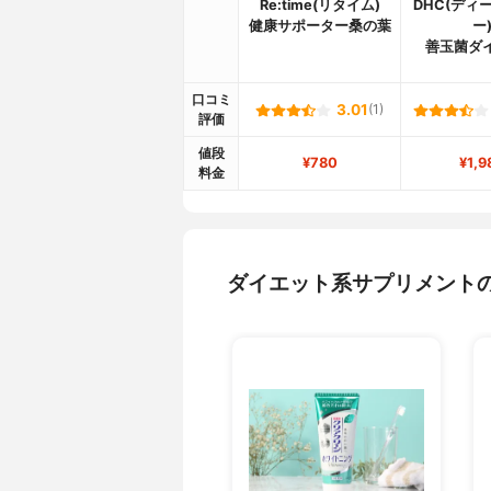
Re:time(リタイム)
DHC(ディ
健康サポーター桑の葉
ー
善玉菌ダ
口コミ
3.01
(1)
評価
値段
¥780
¥1,9
料金
ダイエット系サプリメント