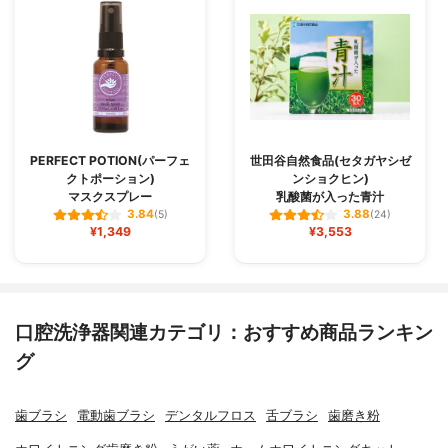
PERFECT POTION(パーフェ
世田谷自然食品(セタガヤシゼ
クトポーション)
ンショクヒン)
マスクスプレー
乳酸菌が入った青汁
3.84
3.88
(5)
(24)
¥1,349
¥3,553
口腔洗浄器関連カテゴリ：おすすめ商品ランキン
グ
歯ブラシ
電動歯ブラシ
デンタルフロス
舌ブラシ
歯磨き粉