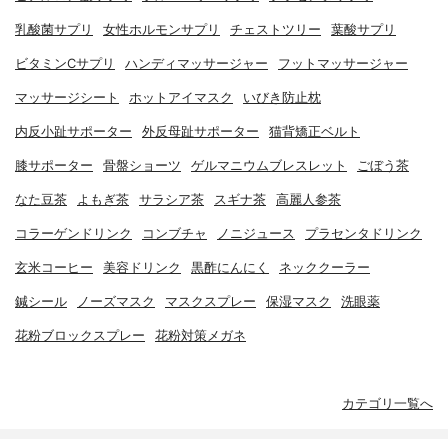
乳酸菌サプリ
女性ホルモンサプリ
チェストツリー
葉酸サプリ
ビタミンCサプリ
ハンディマッサージャー
フットマッサージャー
マッサージシート
ホットアイマスク
いびき防止枕
内反小趾サポーター
外反母趾サポーター
猫背矯正ベルト
膝サポーター
骨盤ショーツ
ゲルマニウムブレスレット
ごぼう茶
なた豆茶
よもぎ茶
サラシア茶
スギナ茶
高麗人参茶
コラーゲンドリンク
コンブチャ
ノニジュース
プラセンタドリンク
玄米コーヒー
美容ドリンク
黒酢にんにく
ネッククーラー
鍼シール
ノーズマスク
マスクスプレー
保湿マスク
洗眼薬
花粉ブロックスプレー
花粉対策メガネ
カテゴリ一覧へ