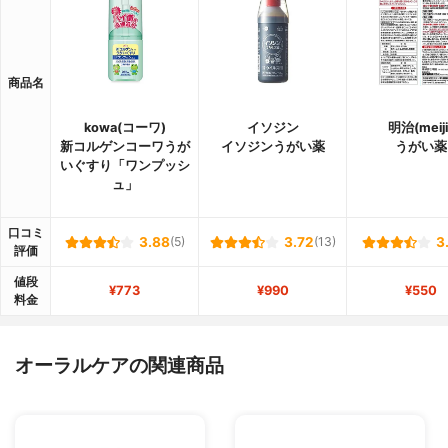
商品名
kowa(コーワ)
イソジン
明治(meiji
新コルゲンコーワうが
イソジンうがい薬
うがい薬
いぐすり「ワンプッシ
ュ」
口コミ
3.88
(5)
3.72
(13)
3
評価
値段
¥773
¥990
¥550
料金
オーラルケアの関連商品