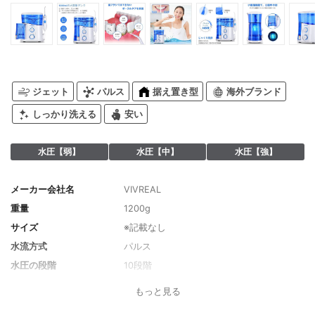
ジェット
パルス
据え置き型
海外ブランド
しっかり洗える
安い
水圧【弱】
水圧【中】
水圧【強】
メーカー会社名
VIVREAL
重量
1200g
サイズ
※記載なし
水流方式
パルス
水圧の段階
10段階
水圧の強さ
30kPa〜758kPa
もっと見る
電源
コンセント