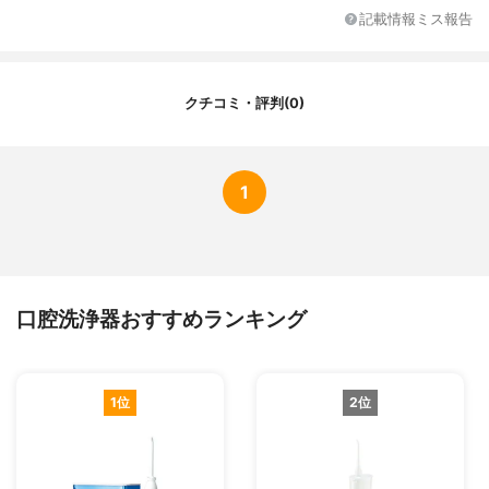
付属品
普通の高圧ノズル3本、舌クリーナー1本、
記載情報ミス報告
歯周ポケットブラシ1本、歯列矯正ブラシ1
本、歯垢除去ノズル1本
クチコミ・評判(0)
1
口腔洗浄器おすすめランキング
1位
2位