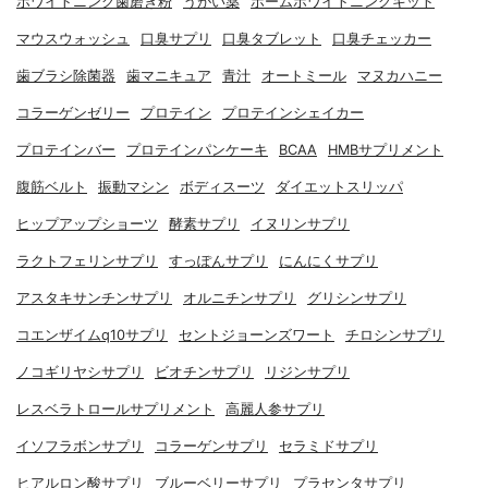
ホワイトニング歯磨き粉
うがい薬
ホームホワイトニングキット
マウスウォッシュ
口臭サプリ
口臭タブレット
口臭チェッカー
歯ブラシ除菌器
歯マニキュア
青汁
オートミール
マヌカハニー
コラーゲンゼリー
プロテイン
プロテインシェイカー
プロテインバー
プロテインパンケーキ
BCAA
HMBサプリメント
腹筋ベルト
振動マシン
ボディスーツ
ダイエットスリッパ
ヒップアップショーツ
酵素サプリ
イヌリンサプリ
ラクトフェリンサプリ
すっぽんサプリ
にんにくサプリ
アスタキサンチンサプリ
オルニチンサプリ
グリシンサプリ
コエンザイムq10サプリ
セントジョーンズワート
チロシンサプリ
ノコギリヤシサプリ
ビオチンサプリ
リジンサプリ
レスベラトロールサプリメント
高麗人参サプリ
イソフラボンサプリ
コラーゲンサプリ
セラミドサプリ
ヒアルロン酸サプリ
ブルーベリーサプリ
プラセンタサプリ