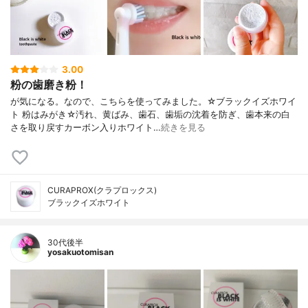
3.00
粉の歯磨き粉！
が気になる。なので、こちらを使ってみました。☆ブラックイズホワイ
ト 粉はみがき☆汚れ、黄ばみ、歯石、歯垢の沈着を防ぎ、歯本来の白
さを取り戻すカーボン入りホワイト…
続きを見る
CURAPROX(クラプロックス)
ブラックイズホワイト
30代後半
yosakuotomisan