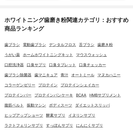
ホワイトニング歯磨き粉関連カテゴリ：おすすめ
商品ランキング
歯ブラシ
電動歯ブラシ
デンタルフロス
舌ブラシ
歯磨き粉
うがい薬
ホームホワイトニングキット
マウスウォッシュ
口腔洗浄器
口臭サプリ
口臭タブレット
口臭チェッカー
歯ブラシ除菌器
歯マニキュア
青汁
オートミール
マヌカハニー
コラーゲンゼリー
プロテイン
プロテインシェイカー
プロテインバー
プロテインパンケーキ
BCAA
HMBサプリメント
腹筋ベルト
振動マシン
ボディスーツ
ダイエットスリッパ
ヒップアップショーツ
酵素サプリ
イヌリンサプリ
ラクトフェリンサプリ
すっぽんサプリ
にんにくサプリ