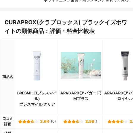
ホワイトニング歯磨き粉ランキングをもっと見る
CURAPROX(クラプロックス) ブラックイズホワ
イトの類似商品：評価・料金比較表
商品名
BRESMILE(ブレスマイ
APAGARD(アパガード)
APAGARD(ア
ル)
Mプラス
ロイヤル
ブレスマイル クリア
口コミ
3.64
(10)
3.96
(1)
3
評価