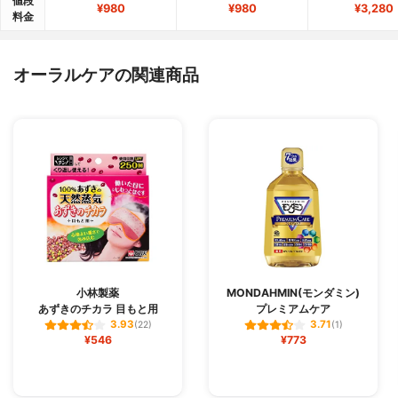
値段
¥980
¥980
¥3,280
料金
オーラルケアの関連商品
小林製薬
MONDAHMIN(モンダミン)
あずきのチカラ 目もと用
プレミアムケア
3.93
3.71
(22)
(1)
¥546
¥773