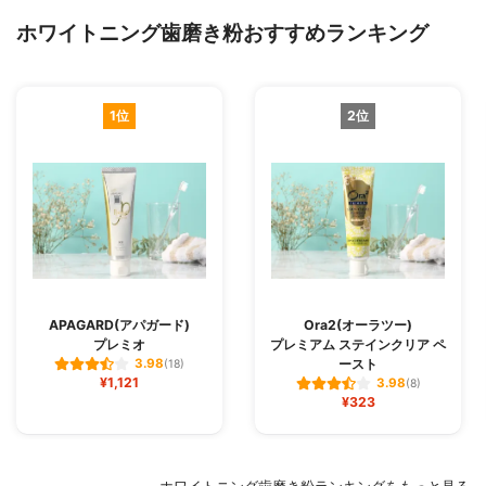
ホワイトニング歯磨き粉おすすめランキング
1位
2位
APAGARD(アパガード)
Ora2(オーラツー)
プレミオ
プレミアム ステインクリア ペ
ースト
3.98
(18)
¥1,121
3.98
(8)
¥323