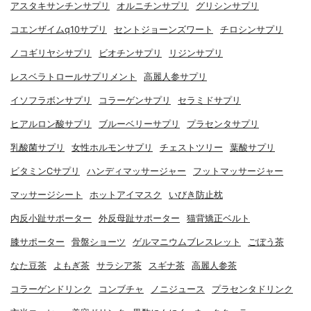
アスタキサンチンサプリ
オルニチンサプリ
グリシンサプリ
コエンザイムq10サプリ
セントジョーンズワート
チロシンサプリ
ノコギリヤシサプリ
ビオチンサプリ
リジンサプリ
レスベラトロールサプリメント
高麗人参サプリ
イソフラボンサプリ
コラーゲンサプリ
セラミドサプリ
ヒアルロン酸サプリ
ブルーベリーサプリ
プラセンタサプリ
乳酸菌サプリ
女性ホルモンサプリ
チェストツリー
葉酸サプリ
ビタミンCサプリ
ハンディマッサージャー
フットマッサージャー
マッサージシート
ホットアイマスク
いびき防止枕
内反小趾サポーター
外反母趾サポーター
猫背矯正ベルト
膝サポーター
骨盤ショーツ
ゲルマニウムブレスレット
ごぼう茶
なた豆茶
よもぎ茶
サラシア茶
スギナ茶
高麗人参茶
コラーゲンドリンク
コンブチャ
ノニジュース
プラセンタドリンク