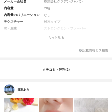
メーカー会社名
株式会社クラデンジャパン
内容量
20g
内容量のバリエーション
なし
テクスチャー
粉末タイプ
味・風味
ストロングミントフレーバー
風味のバリエーション
なし
もっと見る
初回限定価格
なし
全成分
"清掃剤：炭酸Ｃａ、ヒドロキシアパタイ
記載情報ミス報告
ト、サンゴ末、含水シリカ、炭／ 清掃助
剤：炭酸水素Ｎａ、三リン酸５Ｎａ／ 粘結
剤：キサンタンガム／ 甘味剤：ステビア葉
／茎エキス、キシリトール／ 保湿剤：グリ
クチコミ・評判(2)
チルリチン酸２Ｋ／ 香味剤：ハッカ油、ト
ウシキミ果実／種子油"
日高あき